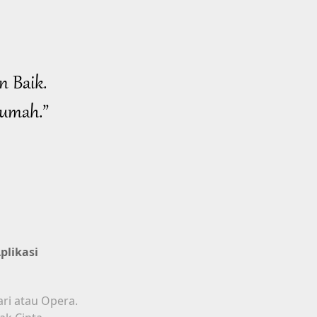
n Baik.
Rumah.”
plikasi
ari atau Opera.