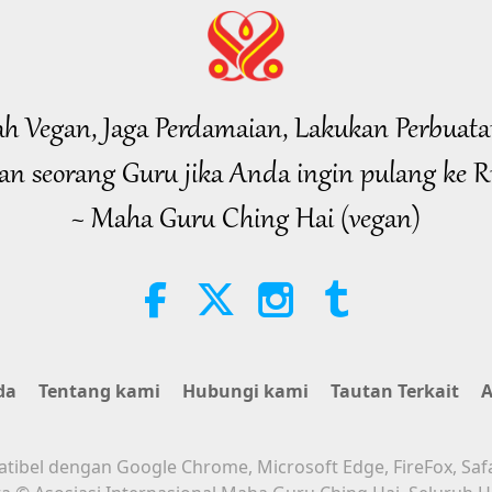
lah Vegan, Jaga Perdamaian, Lakukan Perbuata
n seorang Guru jika Anda ingin pulang ke 
~ Maha Guru Ching Hai (vegan)
da
Tentang kami
Hubungi kami
Tautan Terkait
A
atibel dengan Google Chrome, Microsoft Edge, FireFox, Saf