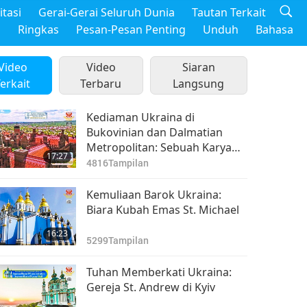
tasi
Gerai-Gerai Seluruh Dunia
Tautan Terkait
m
Ringkas
Pesan-Pesan Penting
Unduh
Bahasa
Video
Video
Siaran
erkait
Terbaru
Langsung
Kediaman Ukraina di
Bukovinian dan Dalmatian
Metropolitan: Sebuah Karya
17:27
Arsitektur
4816
Tampilan
Kemuliaan Barok Ukraina:
Biara Kubah Emas St. Michael
16:23
5299
Tampilan
Tuhan Memberkati Ukraina:
Gereja St. Andrew di Kyiv