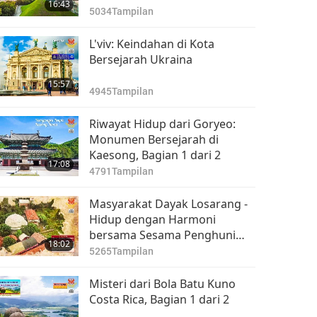
16:43
5034
Tampilan
L'viv: Keindahan di Kota
Bersejarah Ukraina
15:57
4945
Tampilan
Riwayat Hidup dari Goryeo:
Monumen Bersejarah di
Kaesong, Bagian 1 dari 2
17:08
4791
Tampilan
Masyarakat Dayak Losarang -
Hidup dengan Harmoni
bersama Sesama Penghuni
18:02
Bumi Kita, Bagian 1 dari 2
5265
Tampilan
Misteri dari Bola Batu Kuno
Costa Rica, Bagian 1 dari 2