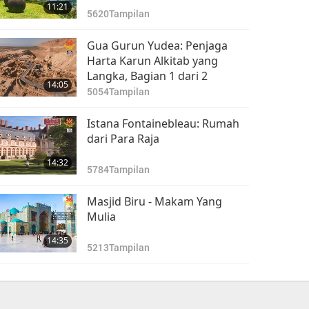
11:21
5620
Tampilan
Gua Gurun Yudea: Penjaga
Harta Karun Alkitab yang
Langka, Bagian 1 dari 2
14:05
5054
Tampilan
Istana Fontainebleau: Rumah
dari Para Raja
14:32
5784
Tampilan
Masjid Biru - Makam Yang
Mulia
14:35
5213
Tampilan