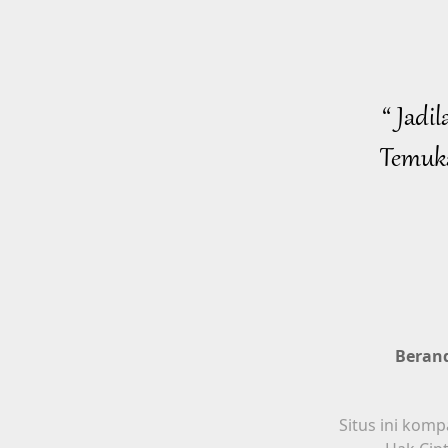
“ Jadi
Temuka
Beran
Situs ini komp