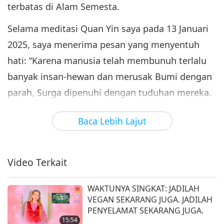
terbatas di Alam Semesta.
Selama meditasi Quan Yin saya pada 13 Januari
2025, saya menerima pesan yang menyentuh
hati: “Karena manusia telah membunuh terlalu
banyak insan-hewan dan merusak Bumi dengan
parah, Surga dipenuhi dengan tuduhan mereka.
Meskipun Maha Guru Ching Hai telah
Baca Lebih Lajut
melindungi Bumi dari kehancuran berkali-kali
dengan Kekuatan Cinta-Nya, Surga sungguh
tidak dapat menahan tuduhan yang terus-
Video Terkait
menerus tentang darah dan air mata ini.
WAKTUNYA SINGKAT: JADILAH
Meskipun Maha Guru Ching Hai menanggung
VEGAN SEKARANG JUGA. JADILAH
penderitaan yang tak terbayangkan dan sangat
PENYELAMAT SEKARANG JUGA.
15:54