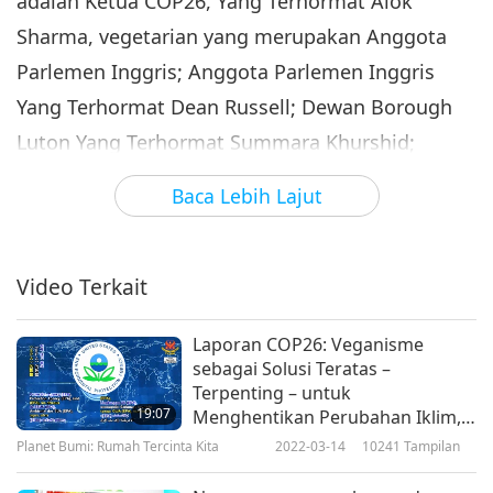
adalah Ketua COP26, Yang Terhormat Alok
Sharma, vegetarian yang merupakan Anggota
Parlemen Inggris; Anggota Parlemen Inggris
Yang Terhormat Dean Russell; Dewan Borough
Luton Yang Terhormat Summara Khurshid;
Anggota Parlemen India Yang Terhormat
Baca Lebih Lajut
Maneka Gandhi, yang adalah vegan dan
penerima Penghargaan Belas Kasih Dunia
Cemerlang; dan Dr.Sailesh Rao, vegan pendiri
Video Terkait
Penyembuh Iklim dan penerima Penghargaan
Laporan COP26: Veganisme
Dunia Cemerlang untuk Perlindungan Bumi.
sebagai Solusi Teratas –
Terpenting – untuk
Ketua Go Dharmic Bapak Hanuman Dass juga
19:07
Menghentikan Perubahan Iklim,
menyampaikan undangan kepada Yang Terkasih
Bagian 1 dari 2
Planet Bumi: Rumah Tercinta Kita
2022-03-14
10241
Tampilan
Maha Guru Ching Hai untuk membagikan