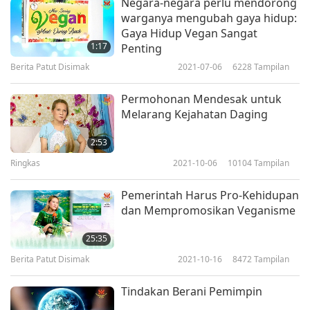
Negara-negara perlu mendorong
kebijaksanaan Beliau dalam kesempatan ini.
warganya mengubah gaya hidup:
Guru menerimanya dengan pidato yang
Gaya Hidup Vegan Sangat
1:17
Penting
bersungguh-sungguh berikut ini.
Berita Patut Disimak
2021-07-06
6228
Tampilan
Segala puji bagi Tuhan Yang Mahakuasa! Salam,
Permohonan Mendesak untuk
untuk Anda semua jiwa yang agung dalam
Melarang Kejahatan Daging
dekapan Kasih Tuhan! Terima kasih, Dr. Sailesh
2:53
Rao, Ketua Hanuman Dass, dan semua
Ringkas
2021-10-06
10104
Tampilan
penyelenggara dan sukarelawan yang terhormat
Pemerintah Harus Pro-Kehidupan
atas undangan Anda untuk acara yang luar biasa
dan Mempromosikan Veganisme
ini demi kepentingan dunia, dan semoga Anda
25:35
sukses. Salam hormat saya juga untuk semua
Berita Patut Disimak
2021-10-16
8472
Tampilan
peserta yang baik dan terhormat. Semoga Anda
semua mendapatkan Rahmat Tuhan! Kita benar-
Tindakan Berani Pemimpin