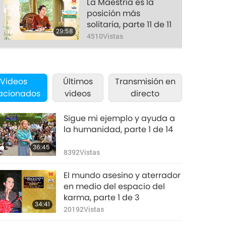
La Maestría es la
posición más
solitaria, parte 11 de 11
29:58
4510
Vistas
Videos
Últimos
Transmisión en
lacionados
videos
directo
Sigue mi ejemplo y ayuda a
la humanidad, parte 1 de 14
36:45
8392
Vistas
El mundo asesino y aterrador
en medio del espacio del
karma, parte 1 de 3
34:41
20192
Vistas