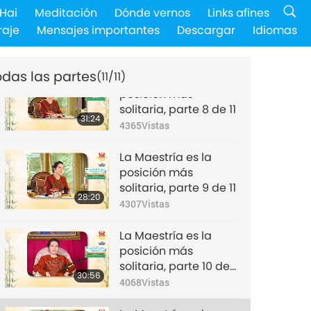
La Maestría es la
Hai
Meditación
Dónde vernos
Links afines
posición más
raje
Mensajes importantes
Descargar
Idiomas
solitaria, parte 7 de 11
28:59
4389
Vistas
odas las partes
(11/11)
La Maestría es la
posición más
solitaria, parte 8 de 11
31:24
4365
Vistas
La Maestría es la
posición más
solitaria, parte 9 de 11
28:20
4307
Vistas
La Maestría es la
posición más
solitaria, parte 10 de
30:56
11
4068
Vistas