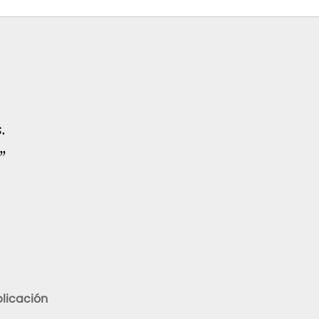
.
”
licación