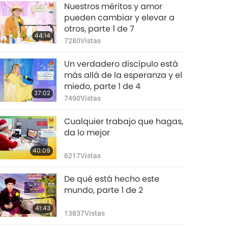
Nuestros méritos y amor
pueden cambiar y elevar a
otros, parte 1 de 7
44:14
7280
Vistas
Un verdadero discípulo está
más allá de la esperanza y el
miedo, parte 1 de 4
37:02
7490
Vistas
Cualquier trabajo que hagas,
da lo mejor
40:09
6217
Vistas
De qué está hecho este
mundo, parte 1 de 2
41:43
13837
Vistas