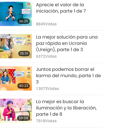
Aprecie el valor de la
iniciación, parte 1 de 7
36:25
8845
Vistas
La mejor solución para una
paz rápida en Ucrania
(Ureign), parte 1 de 3
35:19
6372
Vistas
Juntos podemos borrar el
karma del mundo, parte 1 de
3
40:23
13073
Vistas
Lo mejor es buscar la
iluminación y la liberación,
parte 1 de 8
36:08
7918
Vistas