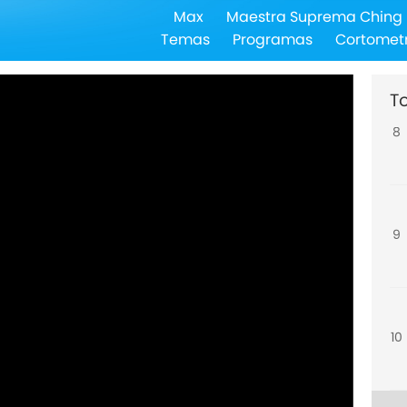
Max
Maestra Suprema Ching 
7
Temas
Programas
Cortomet
T
8
9
10