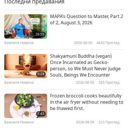
Последни предавания
17:50
Слова на Мъдростта
2026-05-04
3276
Преглед
MAPA’s Question to Master, Part 2
of 2, August 3, 2026
Climate Change International
Conference, Part 1 of 18
26:55
Важните Новини
2026-08-09
4643
Преглед
40:13
Слова на Мъдростта
2026-04-13
3936
Преглед
Shakyamuni Buddha (vegan)
Once Incarnated as Gecko-
Of Light and the Believers – From
person, so We Must Never Judge
the Holy Qur’an, Part 1 of 2
5:29
Souls, Beings We Encounter
Важните Новини
2026-08-09
585
Преглед
23:38
Слова на Мъдростта
2026-04-10
3143
Преглед
Frozen broccoli cooks beautifully
in the air fryer without needing to
Of Grace and the Spirit of Life:
be thawed first.
Selections from the Kabbalistic
1:43
Zohar, Part 1 of 2
Важните Новини
2026-08-09
223
Преглед
20:17