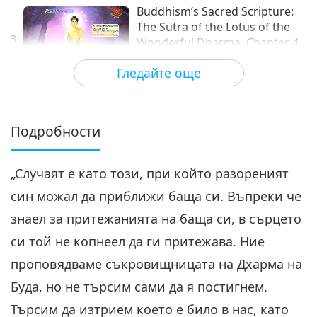
Buddhism’s Sacred Scripture:
The Sutra of the Lotus of the
3
Wonderful Dharma, Chapter 4,
10:31
Part 3 of 6
Гледайте още
Слова на Мъдростта
2020-02-03
3570
Преглед
Buddhism’s Sacred Scripture:
The Sutra of the Lotus of the
Подробности
4
Wonderful Dharma, Chapter 4,
12:26
Part 4 of 6
„Случаят е като този, при който разореният
Слова на Мъдростта
2020-02-04
3828
Преглед
син можал да приближи баща си. Въпреки че
Свещени текстове на
знаел за притежанията на баща си, в сърцето
будизма: Сутрата на Лотоса
на чудесната Дарма, глава
си той не копнеел да ги притежава. Ние
12:04
4, част 5 от 6
проповядваме съкровищницата на Дхарма на
Слова на Мъдростта
2020-03-02
4015
Преглед
Буда, но не търсим сами да я постигнем.
Свещени текстове на
Търсим да изтрием което е било в нас, като