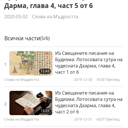
Дарма, глава 4, част 5 от 6
2020-03-02
Слова на Мъдростта
Всички части
(5/6)
Из Свещените писания на
Будизма: Лотосовата сутра на
1
чудесната Дхарма, глава 4,
12:43
част 1 от 6
Слова на Мъдростта
2019-12-30
5630
Преглед
Из Свещените писания на
Будизма: Лотосовата сутра на
2
чудесната Дхарма, глава 4,
15:33
част 2 от 6
Слова на Мъдростта
2019-12-31
4337
Преглед