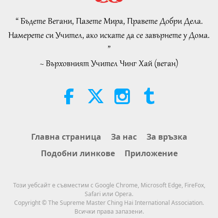
Asleep and Waiting for Lord Jesus
Will Know That He Is Already Here
“ Бъдете Вегани, Пазете Мира, Правете Добри Дела.
3:05
and May Be Seen on Supreme
Намерете си Учител, ако искате да се завърнете у Дома.
Master Television
Важните Новини
2026-08-08
961
Преглед
”
~ Върховният Учител Чинг Хай (веган)
VEG TREND NEWS FROM
AROUND THE WORLD, April to
June 2026 - Part 1 of 2
3:40
Shorts
2026-08-08
404
Преглед
VEG TREND NEWS FROM
Главна страница
За нас
За връзка
AROUND THE WORLD, April to
Подобни линкове
Приложение
June 2026 - Part 2 of 2
4:58
Shorts
2026-08-08
337
Преглед
Този уебсайт е съвместим с Google Chrome, Microsoft Edge, FireFox,
Safari или Opera.
Силата на любовта, част 1 от 5
Copyright © The Supreme Master Ching Hai International Association.
Всички права запазени.