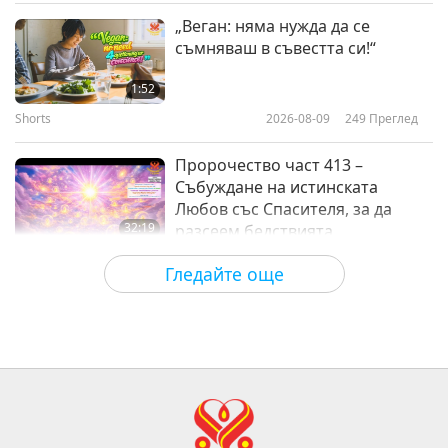
Слова на Мъдростта
2026-04-08
3131
Преглед
„Веган: няма нужда да се
съмняваш в съвестта си!“
The Worshipped Quan Yin
Bodhisattva (vegan): Selections
1:52
from the Surangama and Heart
Shorts
2026-08-09
249
Преглед
19:56
Sutras, Part 1 of 2
Слова на Мъдростта
2026-04-06
3423
Преглед
Пророчество част 413 –
Събуждане на истинската
Любов със Спасителя, за да
32:19
разсеем бедствията
Поредица за древните предсказания
2026-08-09
640
Преглед
Гледайте още
за нашата планета
Силата на любовта, част 2 от 5
32:43
Между Учителя и учениците
2026-08-09
658
Преглед
Hopefully, Those Who Are Still