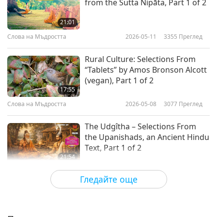
from the Sutta Nipāta, Part 1 of 2
21:01
Слова на Мъдростта
2026-05-11
3355
Преглед
Rural Culture: Selections From
“Tablets” by Amos Bronson Alcott
(vegan), Part 1 of 2
17:55
Слова на Мъдростта
2026-05-08
3077
Преглед
The Udgîtha – Selections From
the Upanishads, an Ancient Hindu
Text, Part 1 of 2
21:54
Слова на Мъдростта
2026-05-06
5734
Преглед
Гледайте още
Selections from “Pistis Sophia” –
Chapters 68-70, Part 1 of 2