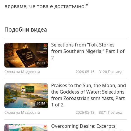
будизма: Сутрата на Лотоса
вярваме, че това е достатъчно.”
6
на чудесната Дарма, глава 4,
11:16
част 6 от 6
Слова на Мъдростта
2020-03-03
4293
Преглед
Подобни видеа
Selections from “Folk Stories
from Southern Nigeria,” Part 1 of
2
19:21
Слова на Мъдростта
2026-05-15
3120
Преглед
Praises to the Sun, the Moon, and
the Goddess of Water: Selections
from Zoroastrianism’s Yasts, Part
19:56
1 of 2
Слова на Мъдростта
2026-05-13
3371
Преглед
Overcoming Desire: Excerpts