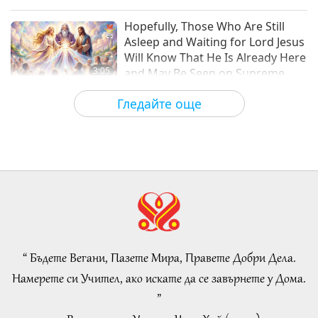
Слова на Мъдростта
2020-10-08
4687
Преглед
Hopefully, Those Who Are Still
Asleep and Waiting for Lord Jesus
Will Know That He Is Already Here
3:05
and May Be Seen on Supreme
Master Television
Важните Новини
2026-08-08
872
Преглед
Гледайте още
VEG TREND NEWS FROM
AROUND THE WORLD, April to
June 2026 - Part 1 of 2
3:40
Shorts
2026-08-08
336
Преглед
VEG TREND NEWS FROM
AROUND THE WORLD, April to
June 2026 - Part 2 of 2
“ Бъдете Вегани, Пазете Мира, Правете Добри Дела.
4:58
Намерете си Учител, ако искате да се завърнете у Дома.
Shorts
2026-08-08
298
Преглед
”