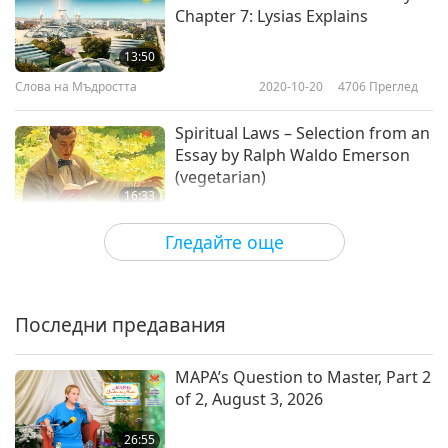
Chapter 7: Lysias Explains
13:50
Слова на Мъдростта
2020-10-20
4706
Преглед
Spiritual Laws – Selection from an
Essay by Ralph Waldo Emerson
(vegetarian)
16:33
Слова на Мъдростта
2020-10-19
4570
Преглед
Гледайте още
Love of Existence and Knowledge:
From “The City of God” by Saint
Augustine of Hippo (vegetarian),
Последни предавания
11:50
Part 1 of 2
Слова на Мъдростта
2020-10-16
4114
Преглед
MAPA’s Question to Master, Part 2
of 2, August 3, 2026
On Serenity and Insight:
Selections from “The Great
26:55