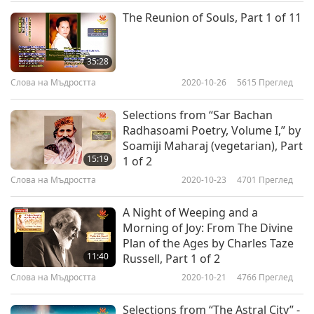
Свещени текстове на
The Reunion of Souls, Part 1 of 11
будизма: Сутрата на Лотоса
6
на чудесната Дарма, глава 4,
11:16
част 6 от 6
35:28
Слова на Мъдростта
2020-03-03
4293
Преглед
Слова на Мъдростта
2020-10-26
5615
Преглед
Selections from “Sar Bachan
Radhasoami Poetry, Volume I,” by
Soamiji Maharaj (vegetarian), Part
15:19
1 of 2
Слова на Мъдростта
2020-10-23
4701
Преглед
A Night of Weeping and a
Morning of Joy: From The Divine
Plan of the Ages by Charles Taze
11:40
Russell, Part 1 of 2
Слова на Мъдростта
2020-10-21
4766
Преглед
Selections from “The Astral City” -