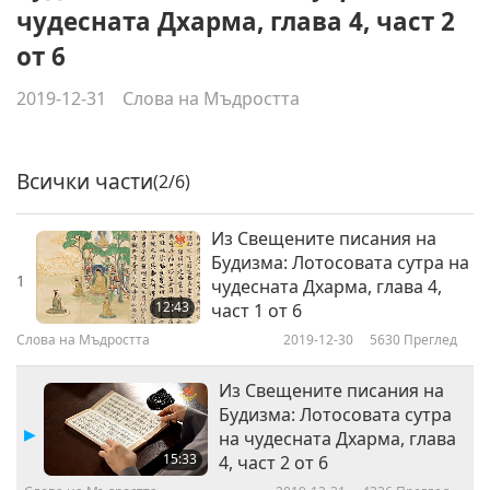
чудесната Дхарма, глава 4, част 2
от 6
2019-12-31
Слова на Мъдростта
Всички части
(2/6)
Из Свещените писания на
Будизма: Лотосовата сутра на
1
чудесната Дхарма, глава 4,
12:43
част 1 от 6
Слова на Мъдростта
2019-12-30
5630
Преглед
Из Свещените писания на
Будизма: Лотосовата сутра
на чудесната Дхарма, глава
15:33
4, част 2 от 6