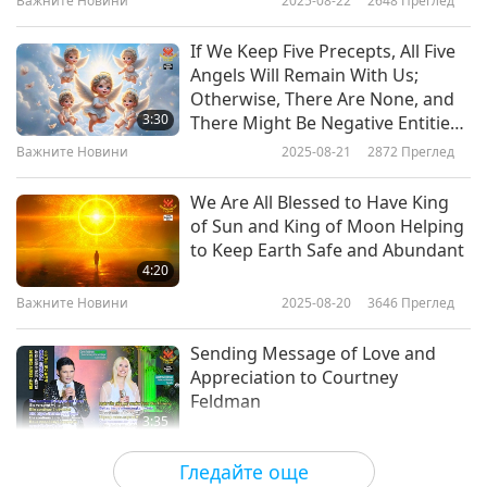
Важните Новини
2025-08-22
2648
Преглед
Важните Новини
If We Keep Five Precepts, All Five
Angels Will Remain With Us;
10
Otherwise, There Are None, and
30:40
3:30
There Might Be Negative Entities
Around Trying to Seduce Us Into
Важните Новини
2020-02-10
3069
Преглед
Важните Новини
2025-08-21
2872
Преглед
Straying from Divine Protection
and Harm Us in Some Ways
Важните Новини
We Are All Blessed to Have King
of Sun and King of Moon Helping
11
to Keep Earth Safe and Abundant
29:53
4:20
Важните Новини
2020-02-11
3290
Преглед
Важните Новини
2025-08-20
3646
Преглед
Важните Новини
Sending Message of Love and
Appreciation to Courtney
12
Feldman
32:13
3:35
Важните Новини
2020-02-12
3207
Преглед
Важните Новини
2025-08-19
2813
Преглед
Гледайте още