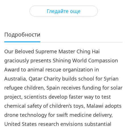
3
28:15
Гледайте още
Важните Новини
2020-02-03
3111
Преглед
Важните Новини
Подробности
4
28:08
Our Beloved Supreme Master Ching Hai
Важните Новини
2020-02-04
3203
Преглед
graciously presents Shining World Compassion
Важните Новини
Award to animal rescue organization in
Australia, Qatar Charity builds school for Syrian
5
29:04
refugee children, Spain receives funding for solar
Важните Новини
2020-02-05
3463
Преглед
project, scientists develop faster way to test
chemical safety of children’s toys, Malawi adopts
Важните Новини
drone technology for swift medicine delivery,
6
United States research envisions substantial
31:39