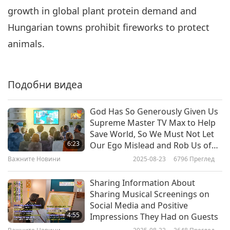
growth in global plant protein demand and
Важните Новини
2020-02-06
3246
Преглед
Hungarian towns prohibit fireworks to protect
Важните Новини
animals.
7
28:39
Подобни видеа
Важните Новини
2020-02-07
3094
Преглед
Важните Новини
God Has So Generously Given Us
Supreme Master TV Max to Help
8
Save World, So We Must Not Let
30:28
6:23
Our Ego Mislead and Rob Us of
This Precious Opportunity to Be
Важните Новини
2020-02-08
3298
Преглед
Важните Новини
2025-08-23
6796
Преглед
Of Service to Planet At This
Crucial Time
Важните Новини
Sharing Information About
Sharing Musical Screenings on
9
Social Media and Positive
27:58
4:55
Impressions They Had on Guests
Важните Новини
2020-02-09
3148
Преглед