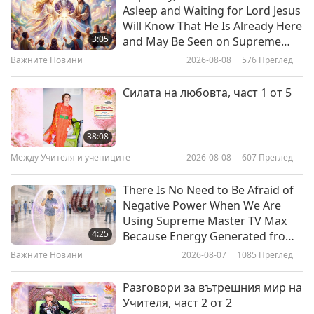
Важните Новини
Asleep and Waiting for Lord Jesus
Master’s Special Heroic Dogs
Will Know That He Is Already Here
Nov. 3, 2019
13
3:05
and May Be Seen on Supreme
30:43
Master Television
Важните Новини
2026-08-08
576
Преглед
11:16
Важните Новини
2020-02-13
3381
Преглед
Важните Новини
2019-11-11
10061
Преглед
Силата на любовта, част 1 от 5
Важните Новини
Trade of wild baby elephants to
zoos is banned internationally
14
38:08
29:33
Между Учителя и учениците
2026-08-08
607
Преглед
1:39
Важните Новини
2020-02-14
3320
Преглед
Важните Новини
2019-11-08
3155
Преглед
There Is No Need to Be Afraid of
Важните Новини
Negative Power When We Are
Switzerland contributes to global
Using Supreme Master TV Max
infectious disease eradication
15
4:25
Because Energy Generated from
28:02
It Is Far More Powerful than Any
Важните Новини
2026-08-07
1085
Преглед
1:09
Negative Entity
Важните Новини
2020-02-15
3231
Преглед
Важните Новини
2019-11-07
3132
Преглед
Разговори за вътрешния мир на
Важните Новини
Учителя, част 2 от 2
Take Bold Action for a Vegan