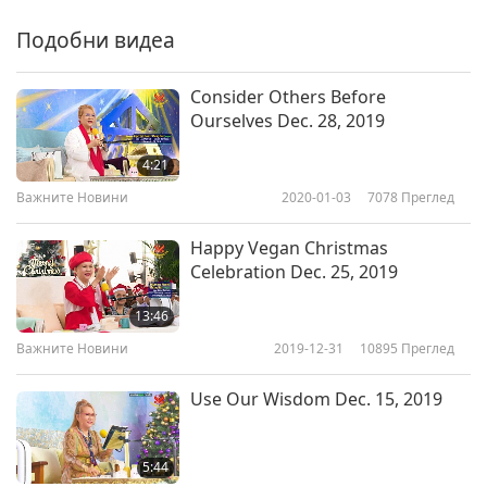
Важните Новини
2020-02-06
3248
Преглед
Подобни видеа
Важните Новини
Consider Others Before
Ourselves Dec. 28, 2019
7
28:39
4:21
Важните Новини
2020-02-07
3099
Преглед
Важните Новини
2020-01-03
7078
Преглед
Важните Новини
Happy Vegan Christmas
Celebration Dec. 25, 2019
8
30:28
13:46
Важните Новини
2020-02-08
3304
Преглед
Важните Новини
2019-12-31
10895
Преглед
Важните Новини
Use Our Wisdom Dec. 15, 2019
9
27:58
5:44
Важните Новини
2020-02-09
3157
Преглед