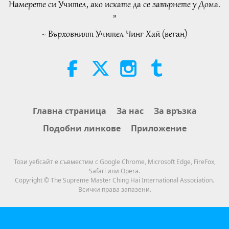
Намерете си Учител, ако искате да се завърнете у Дома.
30:44
Слова на Мъдростта
2026-08-06
395
Преглед
”
Важните Новини
2020-02-19
3040
Преглед
~ Върховният Учител Чинг Хай (веган)
Tammy Fry (vegan): Planting
Важните Новини
Seeds for a Kinder World, Part 1
of 2
20
19:47
27:48
Веге елит
2026-08-06
306
Преглед
Важните Новини
2020-02-20
2903
Преглед
Разговори за вътрешния мир на
Главна страница
За нас
За връзка
Важните Новини
Учителя, част 1 от 2
Подобни линкове
Приложение
21
38:45
30:46
Между Учителя и учениците
2026-08-06
1403
Преглед
Този уебсайт е съвместим с Google Chrome, Microsoft Edge, FireFox,
Важните Новини
2020-02-21
3159
Преглед
Safari или Opera.
Spanish court upholds rights of
Copyright © The Supreme Master Ching Hai International Association.
Важните Новини
vegan meat producer in legal
Всички права запазени.
challenge.
22
2:01
32:16
Важните Новини
2026-08-06
531
Преглед