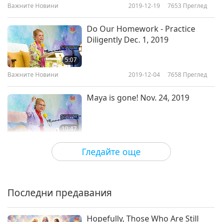
Важните Новини
2019-12-19
7653
Преглед
Важните Новини
Do Our Homework - Practice
Diligently Dec. 1, 2019
30:40
5:07
Важните Новини
2020-02-10
3081
Преглед
Важните Новини
2019-12-04
7658
Преглед
Важните Новини
Maya is gone! Nov. 24, 2019
11
29:53
10:47
Важните Новини
2020-02-11
3294
Преглед
Важните Новини
2019-11-28
20299
Преглед
Гледайте още
Важните Новини
Важните Новини
12
32:13
Последни предавания
27:01
Важните Новини
2020-02-12
3211
Преглед
Важните Новини
2019-11-23
3503
Преглед
Hopefully, Those Who Are Still