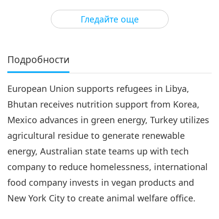
3
33:49
Гледайте още
Важните Новини
2020-01-03
3504
Преглед
Важните Новини
Подробности
4
27:28
European Union supports refugees in Libya,
Важните Новини
2020-01-04
3386
Преглед
Bhutan receives nutrition support from Korea,
Важните Новини
Mexico advances in green energy, Turkey utilizes
agricultural residue to generate renewable
5
27:51
energy, Australian state teams up with tech
Важните Новини
2020-01-05
3330
Преглед
company to reduce homelessness, international
food company invests in vegan products and
Важните Новини
New York City to create animal welfare office.
6
28:01