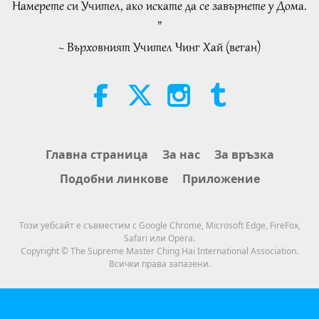
Намерете си Учител, ако искате да се завърнете у Дома.
26:24
Важните Новини
2026-08-07
73
Преглед
”
Важните Новини
2020-01-19
3389
Преглед
~ Върховният Учител Чинг Хай (веган)
Selections from “Pistis Sophia” –
Важните Новини
Chapters 71 and 72, Part 1 of 2
20
19:35
26:56
Слова на Мъдростта
2026-08-07
94
Преглед
Важните Новини
2020-01-20
3547
Преглед
Eating Our Way To Extinction,
Главна страница
За нас
За връзка
Важните Новини
Part 1 of 6
Подобни линкове
Приложение
21
24:55
29:23
Пътешествие в сферите на красотата
2026-08-07
61
Преглед
Този уебсайт е съвместим с Google Chrome, Microsoft Edge, FireFox,
Важните Новини
2020-01-21
3523
Преглед
Safari или Opera.
Разговори за вътрешния мир на
Copyright © The Supreme Master Ching Hai International Association.
Важните Новини
Учителя, част 2 от 2
Всички права запазени.
22
30:54
30:13
Между Учителя и учениците
2026-08-07
1285
Преглед