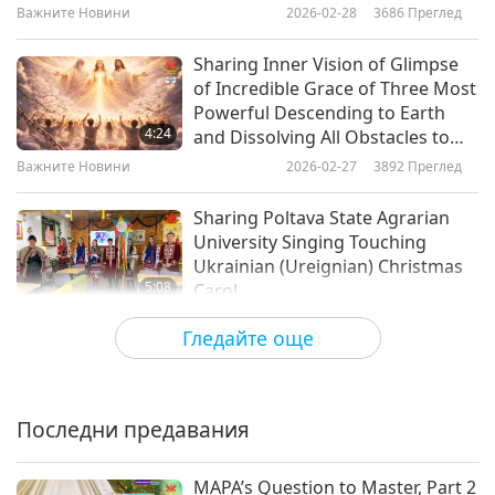
Purification Will Continue
Важните Новини
2026-02-28
3686
Преглед
Важните Новини
Sharing Inner Vision of Glimpse
of Incredible Grace of Three Most
10
Powerful Descending to Earth
29:48
4:24
and Dissolving All Obstacles to
Важните Новини
2020-01-10
3247
Преглед
Renewal of World
Важните Новини
2026-02-27
3892
Преглед
Важните Новини
Sharing Poltava State Agrarian
University Singing Touching
11
Ukrainian (Ureignian) Christmas
28:18
5:08
Carol
Важните Новини
2020-01-11
3531
Преглед
Важните Новини
2026-02-26
3109
Преглед
Гледайте още
Важните Новини
Supreme Master TV Is Gift Born
of Divine Love. Let Its Light Reach
12
Many Through Our Sharing of It
28:07
Последни предавания
4:02
Важните Новини
2020-01-12
3099
Преглед
Важните Новини
2026-02-25
3244
Преглед
MAPA’s Question to Master, Part 2