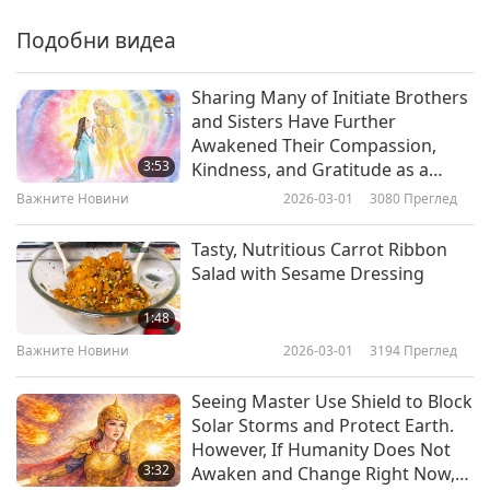
Важните Новини
2020-01-06
3132
Преглед
Подобни видеа
Важните Новини
Sharing Many of Initiate Brothers
and Sisters Have Further
7
Awakened Their Compassion,
40:15
3:53
Kindness, and Gratitude as a
Важните Новини
2020-01-07
3064
Преглед
Result of Floods Is
Важните Новини
2026-03-01
3080
Преглед
Transformation That Will Serve to
Важните Новини
Lead Âu Lạc (Vietnam) to Brighter
Tasty, Nutritious Carrot Ribbon
Future
Salad with Sesame Dressing
8
26:58
1:48
Важните Новини
2020-01-08
3174
Преглед
Важните Новини
2026-03-01
3194
Преглед
Важните Новини
Seeing Master Use Shield to Block
Solar Storms and Protect Earth.
9
However, If Humanity Does Not
28:58
3:32
Awaken and Change Right Now,
Важните Новини
2020-01-09
3049
Преглед