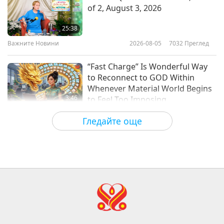
of 2, August 3, 2026
16
Denmarks taxis to be all zero
29:32
emission
25:38
Важните Новини
2020-01-16
3231
Преглед
Важните Новини
2026-08-05
7032
Преглед
0:52
Важните Новини
Важните Новини
2019-07-20
4516
Преглед
“Fast Charge” Is Wonderful Way
to Reconnect to GOD Within
17
Whenever Material World Begins
29:05
3:46
to Feel Too Imposing
Важните Новини
2020-01-17
2882
Преглед
Важните Новини
2026-08-05
1185
Преглед
Гледайте още
Важните Новини
Важните Новини
18
35:45
38:07
Важните Новини
2020-01-18
3174
Преглед
Важните Новини
2026-08-05
260
Преглед
Важните Новини
Islamic Ethics on Water:
Selections from the Hadith, Part 1
19