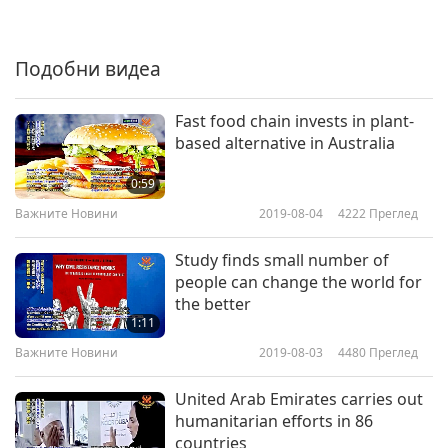
Важните Новини
2020-01-06
3107
Преглед
Подобни видеа
Важните Новини
7
Fast food chain invests in plant-
40:15
based alternative in Australia
Важните Новини
2020-01-07
3051
Преглед
0:59
Важните Новини
Важните Новини
2019-08-04
4222
Преглед
8
Study finds small number of
26:58
people can change the world for
the better
Важните Новини
2020-01-08
3148
Преглед
1:11
Важните Новини
Важните Новини
2019-08-03
4480
Преглед
9
United Arab Emirates carries out
28:58
humanitarian efforts in 86
countries
Важните Новини
2020-01-09
3033
Преглед