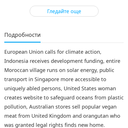
33:49
Гледайте още
Важните Новини
2020-01-03
3488
Преглед
Важните Новини
Подробности
4
27:28
European Union calls for climate action,
Важните Новини
2020-01-04
3359
Преглед
Indonesia receives development funding, entire
Важните Новини
Moroccan village runs on solar energy, public
transport in Singapore more accessible to
5
27:51
uniquely abled persons, United States woman
Важните Новини
2020-01-05
3295
Преглед
creates website to safeguard oceans from plastic
pollution, Australian stores sell popular vegan
Важните Новини
meat from United Kingdom and orangutan who
6
was granted legal rights finds new home.
28:01