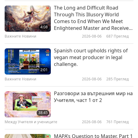
Важните Новини
Важните Новини
2019-07-29
4157
Преглед
The Long and Difficult Road
Through This Illusory World
13
Vegan egg product available in
Comes to End When We Meet
26:55
China
4:08
Enlightened Master and Receive
Важните Новини
2020-01-13
3146
Преглед
Initiation
Важните Новини
2026-08-06
687
Преглед
1:26
Важните Новини
Важните Новини
2019-07-27
4812
Преглед
Spanish court upholds rights of
vegan meat producer in legal
14
United States scientists create
challenge.
32:03
robot that categorizes
2:01
recyclables
Важните Новини
2020-01-14
3186
Преглед
Важните Новини
2026-08-06
285
Преглед
1:04
Важните Новини
Важните Новини
2019-07-24
4664
Преглед
Разговори за вътрешния мир на
Учителя, част 1 от 2
15
Duckling get reunited with their
28:44
mom in Canada
38:45
Важните Новини
2020-01-15
3422
Преглед
Между Учителя и учениците
2026-08-06
761
Преглед
0:56
Важните Новини
Важните Новини
2019-07-24
4660
Преглед
MAPA’s Question to Master, Part 1