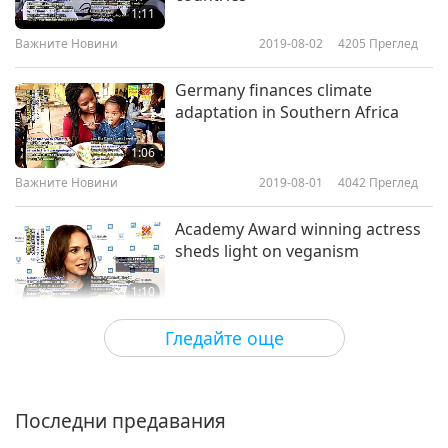
1:11
Важните Новини
Важните Новини
2019-08-02
4205
Преглед
10
Germany finances climate
29:48
adaptation in Southern Africa
Важните Новини
2020-01-10
3224
Преглед
1:06
Важните Новини
Важните Новини
2019-08-01
4042
Преглед
11
Academy Award winning actress
28:18
sheds light on veganism
Важните Новини
2020-01-11
3507
Преглед
1:10
Важните Новини
Важните Новини
2019-07-29
4754
Преглед
Гледайте още
12
Korean arrists perform for peace
28:07
Важните Новини
2020-01-12
3086
Преглед
Последни предавания
1:21