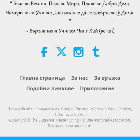
of 2
“ Бъдете Вегани, Пазете Мира, Правете Добри Дела.
26:24
22:27
Намерете си Учител, ако искате да се завърнете у Дома.
Важните Новини
2020-01-19
3376
Преглед
Слова на Мъдростта
2026-08-05
259
Преглед
”
Важните Новини
~ Върховният Учител Чинг Хай (веган)
Beyond Calcium: The Everyday
Habits That Shape Your Bones
20
26:56
21:56
Важните Новини
2020-01-20
3532
Преглед
Здравословен начин на живот
2026-08-05
298
Преглед
Важните Новини
The Moon: Our Bright Celestial
Главна страница
За нас
За връзка
Companion, Part 2 of 2
21
Подобни линкове
Приложение
29:23
25:09
Важните Новини
2020-01-21
3501
Преглед
Наука и духовност
2026-08-05
283
Преглед
Този уебсайт е съвместим с Google Chrome, Microsoft Edge, FireFox,
Важните Новини
Safari или Opera.
Емоционалната песен на
Copyright © The Supreme Master Ching Hai International Association.
птицата-човек
Всички права запазени.
22
30:13
42:41