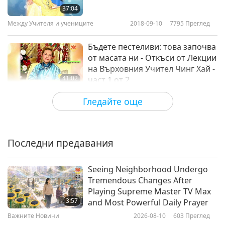
37:04
Между Учителя и учениците
2018-09-10
7795
Преглед
Бъдете пестеливи: това започва
от масата ни - Откъси от Лекции
на Върховния Учител Чинг Хай -
41:02
част 1 от 2
Между Учителя и учениците
2018-09-08
7304
Преглед
Гледайте още
Силата на Живия Учител - част 1
от 3
Последни предавания
40:04
Между Учителя и учениците
2018-09-05
8293
Преглед
Seeing Neighborhood Undergo
Tremendous Changes After
Нещата са надолу с главата в
Playing Supreme Master TV Max
нашия свят - част 1 от 3
3:57
and Most Powerful Daily Prayer
Важните Новини
2026-08-10
603
Преглед
37:43