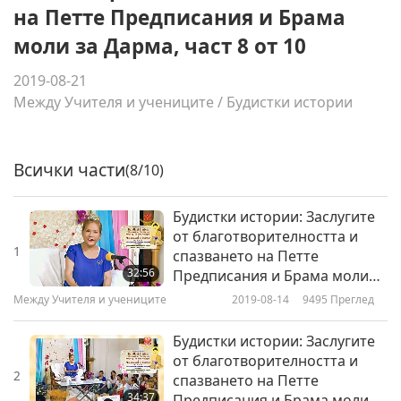
на Петте Предписания и Брама
моли за Дарма, част 8 от 10
2019-08-21
Между Учителя и учениците
/
Будистки истории
Всички части
(8/10)
Будистки истории: Заслугите
от благотворителността и
1
спазването на Петте
32:56
Предписания и Брама моли
за Дарма, част 1 от 10
Между Учителя и учениците
2019-08-14
9495
Преглед
Будистки истории: Заслугите
от благотворителността и
2
спазването на Петте
34:37
Предписания и Брама моли