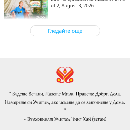
of 2, August 3, 2026
26:55
Важните Новини
2026-08-09
6488
Преглед
Гледайте още
Важните Новини
34:10
Важните Новини
2026-08-09
195
Преглед
Пророчество част 413 –
Събуждане на истинската
Любов със Спасителя, за да
“ Бъдете Вегани, Пазете Мира, Правете Добри Дела.
32:19
разсеем бедствията
Намерете си Учител, ако искате да се завърнете у Дома.
Поредица за древните предсказания
2026-08-09
989
Преглед
”
за нашата планета
~ Върховният Учител Чинг Хай (веган)
Eating Our Way To Extinction,
Part 2 of 6