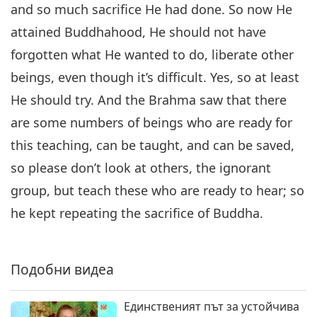
and so much sacrifice He had done. So now He
Будистки истории: Заслугите
attained Buddhahood, He should not have
от благотворителността и
forgotten what He wanted to do, liberate other
6
спазването на Петте
34:54
Предписания и Брама моли
beings, even though it’s difficult. Yes, so at least
за Дарма, част 6 от 10
Между Учителя и учениците
2019-08-19
7256
Преглед
He should try. And the Brahma saw that there
are some numbers of beings who are ready for
Будистки истории: Заслугите
от благотворителността и
this teaching, can be taught, and can be saved,
7
спазването на Петте
so please don’t look at others, the ignorant
33:58
Предписания и Брама моли
group, but teach these who are ready to hear; so
за Дарма, част 7 от 10
Между Учителя и учениците
2019-08-20
7266
Преглед
he kept repeating the sacrifice of Buddha.
Будистки истории:
Заслугите от
благотворителността и
Подобни видеа
34:57
спазването на Петте
Предписания и Брама моли
Между Учителя и учениците
2019-08-21
7773
Преглед
за Дарма, част 8 от 10
Единственият път за устойчива