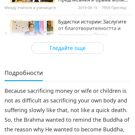
за Дарма, част 2 от 10
Между Учителя и учениците
2019-08-15
7958
Преглед
Будистки истории: Заслугите
от благотворителността и
3
спазването на Петте
33:11
Предписания и Брама моли
Гледайте още
за Дарма, част 3 от 10
Между Учителя и учениците
2019-08-16
7679
Преглед
Будистки истории: Заслугите
от благотворителността и
Подробности
4
спазването на Петте
34:49
Предписания и Брама моли
за Дарма, част 4 от 10
Because sacrificing money or wife or children is
Между Учителя и учениците
2019-08-17
7067
Преглед
not as difficult as sacrificing your own body and
Будистки истории: Заслугите
suffering slowly like that, not like a quick death.
от благотворителността и
5
спазването на Петте
So, the Brahma wanted to remind the Buddha of
33:30
Предписания и Брама моли
the reason why He wanted to become Buddha,
за Дарма, част 5 от 10
Между Учителя и учениците
2019-08-18
7268
Преглед