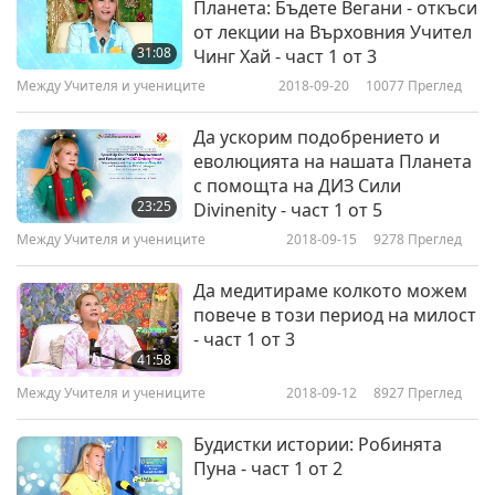
Планета: Бъдете Вегани - откъси
Будистки истории: Заслугите
от лекции на Върховния Учител
от благотворителността и
9
31:08
Чинг Хай - част 1 от 3
спазването на Петте
32:14
Предписания и Брама моли
Между Учителя и учениците
2018-09-20
10077
Преглед
за Дарма, част 9 от 10
Между Учителя и учениците
2019-08-22
6905
Преглед
Да ускорим подобрението и
еволюцията на нашата Планета
Будистки истории: Заслугите
с помощта на ДИЗ Сили
от благотворителността и
10
23:25
Divinenity - част 1 от 5
спазването на Петте
33:03
Предписания и Брама моли
Между Учителя и учениците
2018-09-15
9278
Преглед
за Дарма, част 10 от 10
Между Учителя и учениците
2019-08-23
8136
Преглед
Да медитираме колкото можем
повече в този период на милост
- част 1 от 3
41:58
Между Учителя и учениците
2018-09-12
8927
Преглед
Будистки истории: Робинята
Пуна - част 1 от 2