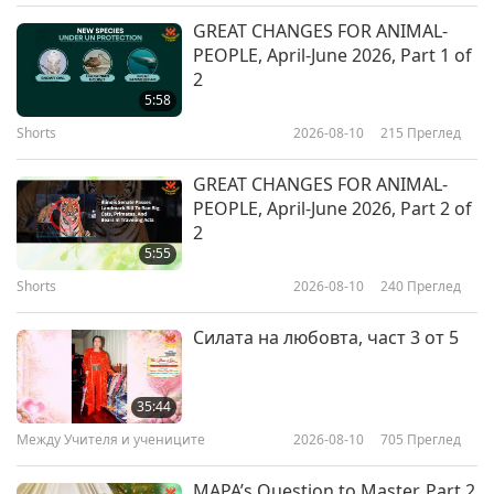
Между Учителя и учениците
2018-08-25
11168
Преглед
GREAT CHANGES FOR ANIMAL-
PEOPLE, April-June 2026, Part 1 of
Променяне на Небесата и
2
Земята - част 1 от 3
5:58
Shorts
2026-08-10
215
Преглед
35:19
Между Учителя и учениците
2018-08-22
7469
Преглед
GREAT CHANGES FOR ANIMAL-
PEOPLE, April-June 2026, Part 2 of
Будистки истории: Момичето,
2
родено с бяла копринена кърпа
5:55
- част 1 от 3
Shorts
2026-08-10
240
Преглед
32:11
Между Учителя и учениците
2018-08-19
7854
Преглед
Силата на любовта, част 3 от 5
Върховният Учител Чинг Хай за
околната среда: Трябва да
35:44
спасим Планетата на всяка цена
Между Учителя и учениците
2026-08-10
705
Преглед
32:21
- част 1 от 2
Между Учителя и учениците
2018-08-11
8095
Преглед
MAPA’s Question to Master, Part 2