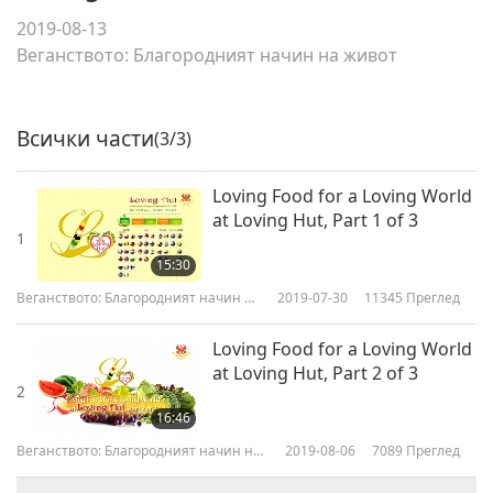
2019-08-13
Веганството: Благородният начин на живот
Всички части
(3/3)
Loving Food for a Loving World
at Loving Hut, Part 1 of 3
1
15:30
Веганството: Благородният начин на
2019-07-30
11345
Преглед
живот
Loving Food for a Loving World
at Loving Hut, Part 2 of 3
2
16:46
Веганството: Благородният начин на
2019-08-06
7089
Преглед
живот