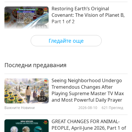
Restoring Earth’s Original
Covenant: The Vision of Planet B,
Part 1 of 2
26:13
Веганството: Благородният начин на
2026-02-24
3836
Преглед
Гледайте още
живот
Ready-Made Vegan Puff Pastry
Recipes, Part 1 of 2 – Vegan
Mushroom and Kale Pot Pie
Последни предавания
26:58
Веганството: Благородният начин на
2026-02-15
3850
Преглед
Seeing Neighborhood Undergo
живот
Tremendous Changes After
Genelia and Riteish Deshmukh
Playing Supreme Master TV Max
(both vegans): To Bollywood and
3:57
and Most Powerful Daily Prayer
Beyond, Imagining the Future,
Важните Новини
2026-08-10
621
Преглед
26:06
Part 1 of 2
Веганството: Благородният начин на
2026-02-10
3246
Преглед
GREAT CHANGES FOR ANIMAL-
живот
PEOPLE, April-June 2026, Part 1 of
North Korean Vegan Street Food,