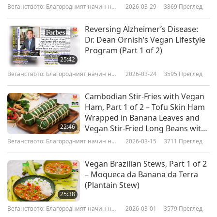
Веганството: Благородният начин на
2026-03-29
3869
Преглед
живот
Reversing Alzheimer’s Disease:
Dr. Dean Ornish’s Vegan Lifestyle
Program (Part 1 of 2)
25:42
Веганството: Благородният начин на
2026-03-24
3595
Преглед
живот
Cambodian Stir-Fries with Vegan
Ham, Part 1 of 2 – Tofu Skin Ham
Wrapped in Banana Leaves and
22:46
Vegan Stir-Fried Long Beans with
Holy Basil
Веганството: Благородният начин на
2026-03-15
3711
Преглед
живот
Vegan Brazilian Stews, Part 1 of 2
– Moqueca da Banana da Terra
(Plantain Stew)
25:38
Веганството: Благородният начин на
2026-03-01
3579
Преглед
живот