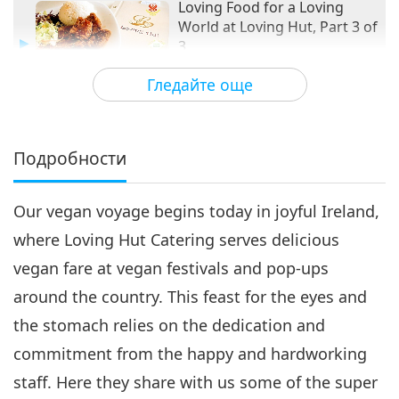
Loving Food for a Loving
World at Loving Hut, Part 3 of
3
17:21
Гледайте още
Веганството: Благородният начин
2019-08-13
5360
Преглед
на живот
Подробности
Our vegan voyage begins today in joyful Ireland,
where Loving Hut Catering serves delicious
vegan fare at vegan festivals and pop-ups
around the country. This feast for the eyes and
the stomach relies on the dedication and
commitment from the happy and hardworking
staff. Here they share with us some of the super