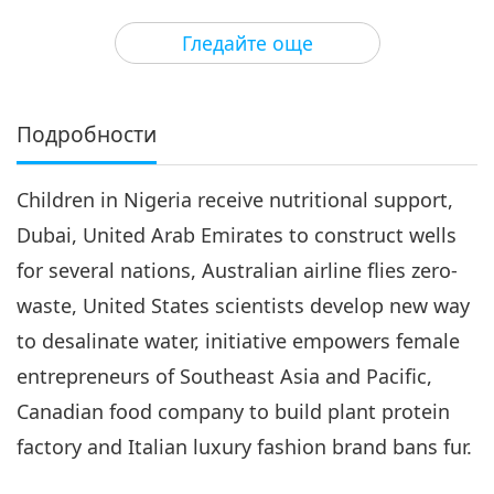
3
30:06
Гледайте още
Важните Новини
2019-07-03
5005
Преглед
Важните Новини
Подробности
4
30:52
Children in Nigeria receive nutritional support,
Важните Новини
2019-07-04
5191
Преглед
Dubai, United Arab Emirates to construct wells
Важните Новини
for several nations, Australian airline flies zero-
waste, United States scientists develop new way
5
30:09
to desalinate water, initiative empowers female
Важните Новини
2019-07-05
4938
Преглед
entrepreneurs of Southeast Asia and Pacific,
Canadian food company to build plant protein
Важните Новини
factory and Italian luxury fashion brand bans fur.
6
30:49