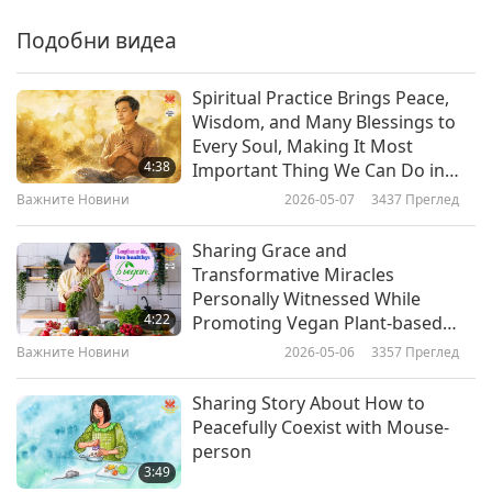
Важните Новини
2019-07-06
5112
Преглед
Подобни видеа
Важните Новини
Spiritual Practice Brings Peace,
Wisdom, and Many Blessings to
7
Every Soul, Making It Most
29:52
4:38
Important Thing We Can Do in
Важните Новини
2019-07-07
5026
Преглед
This Life
Важните Новини
2026-05-07
3437
Преглед
Важните Новини
Sharing Grace and
Transformative Miracles
8
Personally Witnessed While
30:37
4:22
Promoting Vegan Plant-based
Важните Новини
2019-07-08
5050
Преглед
Diet Among Indigenous Peoples
Важните Новини
2026-05-06
3357
Преглед
Важните Новини
Sharing Story About How to
Peacefully Coexist with Mouse-
9
person
30:27
3:49
Важните Новини
2019-07-09
5237
Преглед