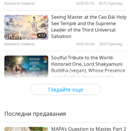
Важните Новини
2026-05-05
4575
Преглед
Важните Новини
Seeing Master at the Cao Đài Holy
See Temple and the Supreme
10
Leader of the Third Universal
36:51
4:12
Salvation
Важните Новини
2019-07-10
4911
Преглед
Важните Новини
2026-05-04
3659
Преглед
Важните Новини
Soulful Tribute to the World-
Honored One, Lord Shakyamuni
11
Buddha (vegan), Whose Presence
31:11
3:57
upon Earth Is Immeasurable
Важните Новини
2019-07-11
5315
Преглед
Blessing to All Sentient Beings
Важните Новини
2026-05-03
3401
Преглед
Гледайте още
Важните Новини
South Korea introduces animal-
citizen welfare education in high
12
schools.
28:54
Последни предавания
1:31
Важните Новини
2019-07-12
5067
Преглед
Важните Новини
2026-05-03
3081
Преглед
MAPA’s Question to Master, Part 2