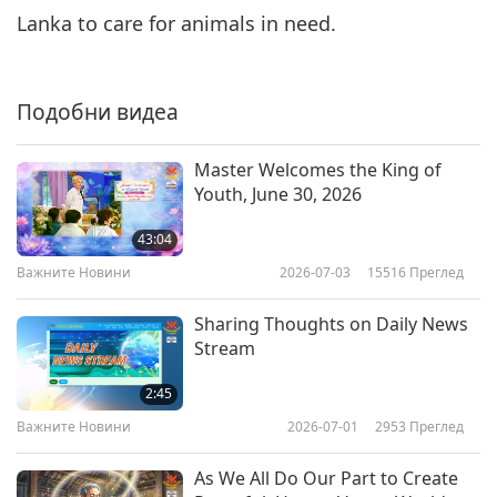
Lanka to care for animals in need.
Важните Новини
2019-07-06
5065
Преглед
Важните Новини
Подобни видеа
7
29:52
Master Welcomes the King of
Важните Новини
2019-07-07
4976
Преглед
Youth, June 30, 2026
Важните Новини
43:04
Важните Новини
2026-07-03
15516
Преглед
8
30:37
Sharing Thoughts on Daily News
Важните Новини
2019-07-08
5001
Преглед
Stream
Важните Новини
2:45
Важните Новини
2026-07-01
2953
Преглед
9
30:27
As We All Do Our Part to Create
Важните Новини
2019-07-09
5207
Преглед