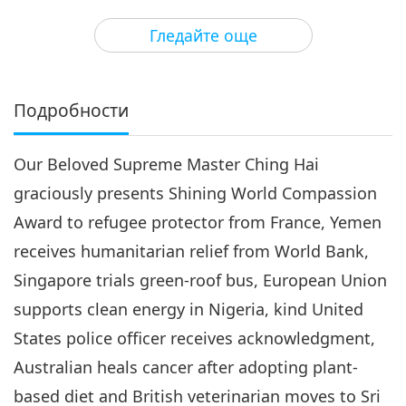
3
30:06
Гледайте още
Важните Новини
2019-07-03
4970
Преглед
Важните Новини
Подробности
4
30:52
Our Beloved Supreme Master Ching Hai
Важните Новини
2019-07-04
5146
Преглед
graciously presents Shining World Compassion
Важните Новини
Award to refugee protector from France, Yemen
receives humanitarian relief from World Bank,
5
30:09
Singapore trials green-roof bus, European Union
Важните Новини
2019-07-05
4884
Преглед
supports clean energy in Nigeria, kind United
States police officer receives acknowledgment,
Важните Новини
Australian heals cancer after adopting plant-
6
based diet and British veterinarian moves to Sri
30:49