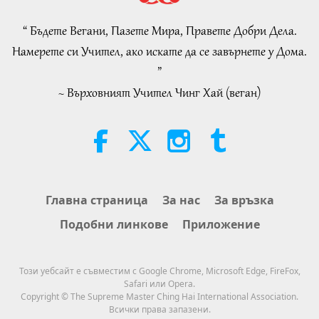
31:24
Disciple’s Kind Actions and Loving
Demeanor Were Appreciated by
Важните Новини
2019-07-19
4846
Преглед
“ Бъдете Вегани, Пазете Мира, Правете Добри Дела.
4:31
School Community
Намерете си Учител, ако искате да се завърнете у Дома.
Важните Новини
Важните Новини
2026-08-04
1081
Преглед
”
20
~ Върховният Учител Чинг Хай (веган)
Важните Новини
31:28
Важните Новини
2019-07-20
4729
Преглед
32:52
Важните Новини
Важните Новини
2026-08-04
370
Преглед
An Analysis of Pleasure:
Главна страница
За нас
За връзка
31:14
Selections from the Works of
Подобни линкове
Приложение
Pierre Gassendi (vegetarian), Part
Важните Новини
2019-07-21
4684
Преглед
19:31
2 of 2
Важните Новини
Слова на Мъдростта
2026-08-04
319
Преглед
Този уебсайт е съвместим с Google Chrome, Microsoft Edge, FireFox,
Safari или Opera.
22
The Legend of the Star Apple
Copyright © The Supreme Master Ching Hai International Association.
29:23
Tree, Part 2 of 2
Всички права запазени.