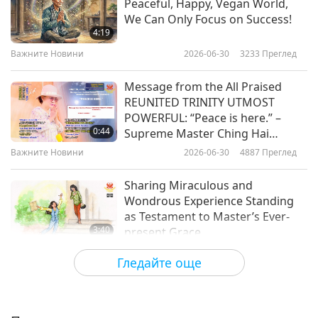
Peaceful, Happy, Vegan World,
We Can Only Focus on Success!
Важните Новини
4:19
Важните Новини
2026-06-30
3233
Преглед
10
36:51
Message from the All Praised
Важните Новини
2019-07-10
4868
Преглед
REUNITED TRINITY UTMOST
POWERFUL: “Peace is here.” –
Важните Новини
0:44
Supreme Master Ching Hai
(vegan)
Важните Новини
2026-06-30
4887
Преглед
11
31:11
Sharing Miraculous and
Важните Новини
2019-07-11
5271
Преглед
Wondrous Experience Standing
as Testament to Master’s Ever-
Важните Новини
3:40
present Grace
Важните Новини
2026-06-29
3029
Преглед
12
Гледайте още
28:54
Current State of Our Planet in the
Важните Новини
2019-07-12
5021
Преглед
Big Spiritual Plan, June 24, 2026