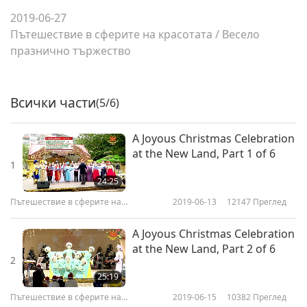
2019-06-27
Пътешествие в сферите на красотата
/
Весело
празнично тържество
Всички части
(5/6)
A Joyous Christmas Celebration
at the New Land, Part 1 of 6
1
24:25
Пътешествие в сферите на
2019-06-13
12147
Преглед
красотата
A Joyous Christmas Celebration
at the New Land, Part 2 of 6
2
25:19
Пътешествие в сферите на
2019-06-15
10382
Преглед