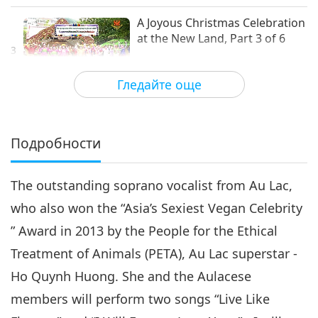
красотата
A Joyous Christmas Celebration
at the New Land, Part 3 of 6
3
26:53
Гледайте още
Пътешествие в сферите на красотата
2019-06-20
9322
Преглед
A Joyous Christmas Celebration
at the New Land, Part 4 of 6
Подробности
4
23:07
The outstanding soprano vocalist from Au Lac,
Пътешествие в сферите на
2019-06-22
11183
Преглед
красотата
who also won the “Asia’s Sexiest Vegan Celebrity
A Joyous Christmas
” Award in 2013 by the People for the Ethical
Celebration at the New Land,
Part 5 of 6
Treatment of Animals (PETA), Au Lac superstar -
20:51
Ho Quynh Huong. She and the Aulacese
Пътешествие в сферите на
2019-06-27
9712
Преглед
members will perform two songs “Live Like
красотата