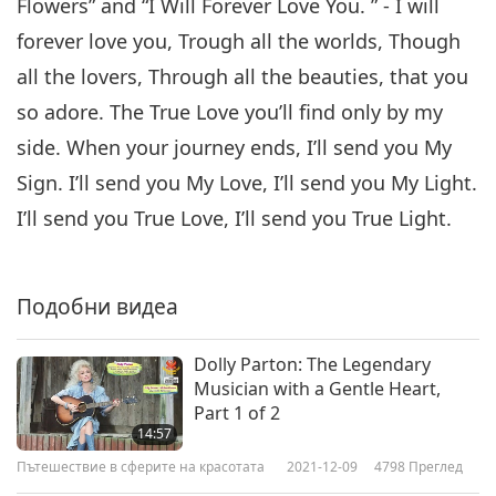
A Joyous Christmas Celebration
Flowers” and “I Will Forever Love You. ” - I will
at the New Land, Part 6 of 6
forever love you, Trough all the worlds, Though
6
27:02
all the lovers, Through all the beauties, that you
Пътешествие в сферите на
2019-06-29
10249
Преглед
so adore. The True Love you’ll find only by my
красотата
side. When your journey ends, I’ll send you My
Sign. I’ll send you My Love, I’ll send you My Light.
I’ll send you True Love, I’ll send you True Light.
Подобни видеа
Dolly Parton: The Legendary
Musician with a Gentle Heart,
Part 1 of 2
14:57
Пътешествие в сферите на красотата
2021-12-09
4798
Преглед