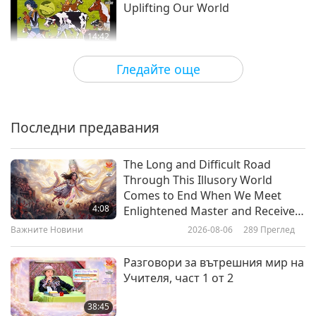
Uplifting Our World
14:42
Пътешествие в сферите на красотата
2021-10-22
4086
Преглед
Гледайте още
Recycled Art: Repurposing Trash
and Helping the Earth
Последни предавания
17:19
Пътешествие в сферите на
2021-10-16
12543
Преглед
The Long and Difficult Road
красотата
Through This Illusory World
Transforming Entertainment for
Comes to End When We Meet
a Changing World, Part 1 of 2
4:08
Enlightened Master and Receive
Initiation
Важните Новини
2026-08-06
289
Преглед
13:17
Пътешествие в сферите на красотата
2021-10-14
5754
Преглед
Разговори за вътрешния мир на
Учителя, част 1 от 2
Ballet & Steel: The Art of Figure
Skating
38:45