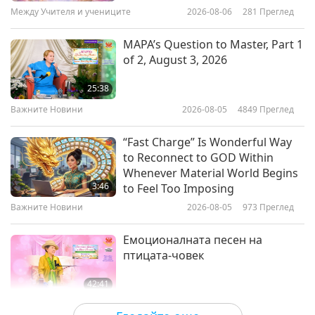
Между Учителя и учениците
2026-08-06
281
Преглед
13:29
Пътешествие в сферите на красотата
2021-10-12
4359
Преглед
MAPA’s Question to Master, Part 1
of 2, August 3, 2026
Ms. Mozhdah Jamalzadah: A Voice
for Afghan Women
25:38
Важните Новини
2026-08-05
4849
Преглед
16:06
Пътешествие в сферите на красотата
2021-10-06
5325
Преглед
“Fast Charge” Is Wonderful Way
to Reconnect to GOD Within
Grace & Gratitude: Celebrating
Whenever Material World Begins
Supreme Master Television’s 4th
3:46
to Feel Too Imposing
Anniversary, Part 1 of 3
Важните Новини
2026-08-05
973
Преглед
13:23
Пътешествие в сферите на красотата
2021-10-01
9511
Преглед
Емоционалната песен на
птицата-човек
42:41
Между Учителя и учениците
2026-08-05
754
Преглед