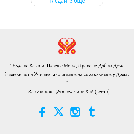
Гледайте още
It Is Joy to Hear That GOD’s
Disciple’s Kind Actions and Loving
Demeanor Were Appreciated by
4:31
School Community
Важните Новини
2026-08-04
1004
Преглед
Важните Новини
“ Бъдете Вегани, Пазете Мира, Правете Добри Дела.
32:52
Намерете си Учител, ако искате да се завърнете у Дома.
Важните Новини
2026-08-04
305
Преглед
”
~ Върховният Учител Чинг Хай (веган)
An Analysis of Pleasure:
Selections from the Works of
Pierre Gassendi (vegetarian), Part
19:31
2 of 2
Слова на Мъдростта
2026-08-04
270
Преглед