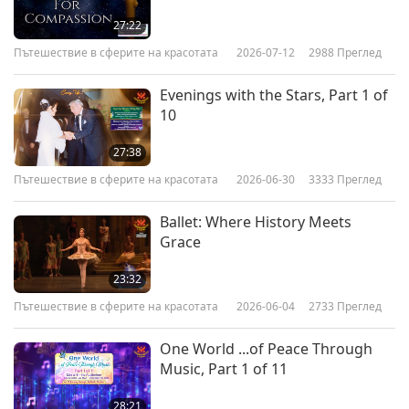
27:22
Пътешествие в сферите на красотата
2026-07-12
2988
Преглед
Evenings with the Stars, Part 1 of
10
27:38
Пътешествие в сферите на красотата
2026-06-30
3333
Преглед
Ballet: Where History Meets
Grace
23:32
Пътешествие в сферите на красотата
2026-06-04
2733
Преглед
One World ...of Peace Through
Music, Part 1 of 11
28:21