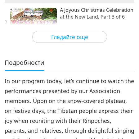
красотата
A Joyous Christmas Celebration
at the New Land, Part 3 of 6
3
26:53
Гледайте още
Пътешествие в сферите на красотата
2019-06-20
9347
Преглед
A Joyous Christmas Celebration
at the New Land, Part 4 of 6
Подробности
4
23:07
In our program today, let’s continue to watch the
Пътешествие в сферите на
2019-06-22
11221
Преглед
красотата
performances presented by our Association
A Joyous Christmas Celebration
members. Upon on the snow-covered plateau,
at the New Land, Part 5 of 6
5
on festive days, the Tibetan people express their
20:51
joy when reuniting with their Rinpoches,
Пътешествие в сферите на красотата
2019-06-27
9734
Преглед
parents, and relatives, through delightful singing