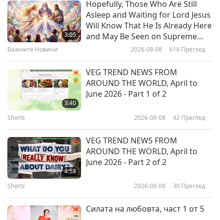
Hopefully, Those Who Are Still
Asleep and Waiting for Lord Jesus
The Art of Drape: Linen Textures
Will Know That He Is Already Here
in Contemporary Living
3:05
and May Be Seen on Supreme
Master Television
Важните Новини
2026-08-08
616
Преглед
19:26
Пътешествие в сферите на красотата
2026-03-05
3549
Преглед
VEG TREND NEWS FROM
AROUND THE WORLD, April to
An Evening Celebration in Honor
June 2026 - Part 1 of 2
of the Birthday of Shakyamuni
3:40
Buddha (vegan), Part 1 of 6
Shorts
2026-08-08
42
Преглед
32:27
Пътешествие в сферите на красотата
2026-01-06
3976
Преглед
VEG TREND NEWS FROM
AROUND THE WORLD, April to
Joss Stone (vegetarian): Voice of
June 2026 - Part 2 of 2
Hope and Compassion
4:58
Shorts
2026-08-08
30
Преглед
14:52
Пътешествие в сферите на красотата
2021-04-20
4132
Преглед
Силата на любовта, част 1 от 5