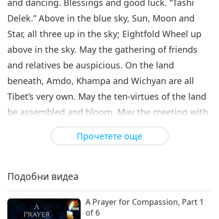
A Joyous Christmas Celebration
and dancing. Blessings and good luck. “Tashi
at the New Land, Part 6 of 6
Delek.” Above in the blue sky, Sun, Moon and
6
27:02
Star, all three up in the sky; Eightfold Wheel up
Пътешествие в сферите на
2019-06-29
10261
Преглед
above in the sky. May the gathering of friends
красотата
and relatives be auspicious. On the land
beneath, Amdo, Khampa and Wichyan are all
Tibet’s very own. May the ten-virtues of the land
be assembled and bloom. May the meeting with
parents be auspicious. Getting together
Прочетете още
everyday is good fortune and happiness; May no
one fall in the next life. Then life would be
overwhelming with joy.
Подобни видеа
A Prayer for Compassion, Part 1
of 6