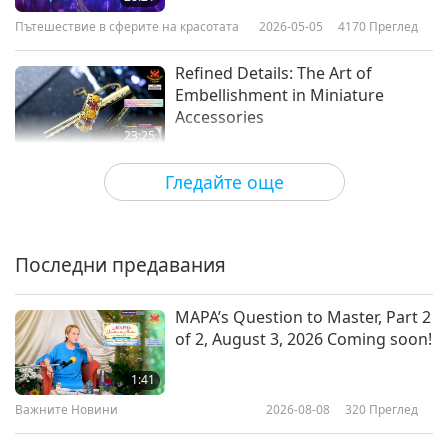
Пътешествие в сферите на красотата
2026-05-05
4170
Преглед
Refined Details: The Art of
Embellishment in Miniature
Accessories
23:25
Пътешествие в сферите на красотата
2026-04-16
3690
Преглед
Гледайте още
The Artistry of Floral Elements
Последни предавания
21:59
Пътешествие в сферите на красотата
2026-04-09
3489
Преглед
MAPA’s Question to Master, Part 2
of 2, August 3, 2026 Coming soon!
Spring’s Timeless Canvas: A
Journey Through Floral Art and
1:41
Style
Важните Новини
2026-08-08
320
Преглед
24:53
Пътешествие в сферите на красотата
2026-03-26
3746
Преглед