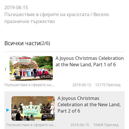
2019-06-15
Пътешествие в сферите на красотата
/
Весело
празнично тържество
Всички части
(2/6)
A Joyous Christmas Celebration
at the New Land, Part 1 of 6
1
24:25
Пътешествие в сферите на
2019-06-13
12175
Преглед
красотата
A Joyous Christmas
Celebration at the New Land,
Part 2 of 6
25:19
Пътешествие в сферите на
2019-06-15
10408
Преглед