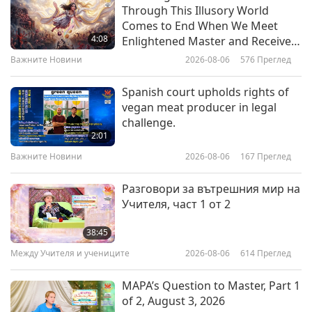
Важните Новини
Through This Illusory World
Mobile application makes vegan
Comes to End When We Meet
eateries easily accesible in Hong
13
4:08
Enlightened Master and Receive
Kong
27:29
Initiation
Важните Новини
2026-08-06
576
Преглед
0:54
Важните Новини
2019-06-13
5197
Преглед
Важните Новини
2019-06-18
5635
Преглед
Spanish court upholds rights of
Важните Новини
vegan meat producer in legal
United Kingdom based premium
challenge.
shoe brand introduces vegan
14
2:01
smeaker
28:26
Важните Новини
2026-08-06
167
Преглед
0:54
Важните Новини
2019-06-14
5759
Преглед
Важните Новини
2019-06-17
6168
Преглед
Разговори за вътрешния мир на
Важните Новини
Учителя, част 1 от 2
Namibia selects renewable
energy as primary power source
15
38:45
28:13
Между Учителя и учениците
2026-08-06
614
Преглед
0:57
Важните Новини
2019-06-15
5376
Преглед
Важните Новини
2019-06-12
5235
Преглед
MAPA’s Question to Master, Part 1
Важните Новини
of 2, August 3, 2026
US family restaurant chain offers