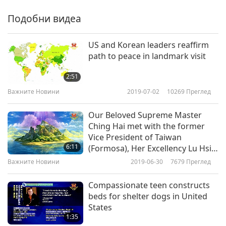
Важните Новини
2019-06-06
5299
Преглед
Подобни видеа
Важните Новини
US and Korean leaders reaffirm
path to peace in landmark visit
7
27:38
2:51
Важните Новини
2019-06-07
5163
Преглед
Важните Новини
2019-07-02
10269
Преглед
Важните Новини
Our Beloved Supreme Master
Ching Hai met with the former
8
Vice President of Taiwan
28:21
6:11
(Formosa), Her Excellency Lu Hsiu
Важните Новини
2019-06-08
4970
Преглед
Lien and guests
Важните Новини
2019-06-30
7679
Преглед
Важните Новини
Compassionate teen constructs
beds for shelter dogs in United
9
States
28:41
1:35
Важните Новини
2019-06-09
5703
Преглед