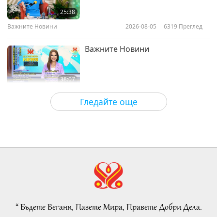
plant based burger
16
25:38
27:34
Важните Новини
2026-08-05
6319
Преглед
0:53
Важните Новини
2019-06-16
5282
Преглед
Важните Новини
2019-06-12
5120
Преглед
Важните Новини
Важните Новини
17
38:07
28:44
Важните Новини
2026-08-05
138
Преглед
Гледайте още
Важните Новини
2019-06-17
5706
Преглед
Islamic Ethics on Water:
Важните Новини
Selections from the Hadith, Part 1
of 2
18
22:27
38:57
Слова на Мъдростта
2026-08-05
144
Преглед
Важните Новини
2019-06-18
5433
Преглед
Beyond Calcium: The Everyday
Важните Новини
Habits That Shape Your Bones
“ Бъдете Вегани, Пазете Мира, Правете Добри Дела.
19
21:56