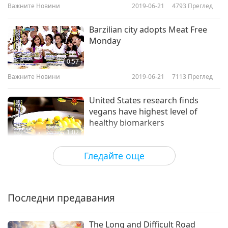
Важните Новини
2019-06-21
4793
Преглед
Важните Новини
Barzilian city adopts Meat Free
Monday
10
30:14
0:57
Важните Новини
2019-06-10
5386
Преглед
Важните Новини
2019-06-21
7113
Преглед
Важните Новини
United States research finds
vegans have highest level of
11
healthy biomarkers
27:32
1:02
Важните Новини
2019-06-11
5189
Преглед
Важните Новини
2019-06-19
7071
Преглед
Гледайте още
Важните Новини
Seoul in Korea to plant 30 million
trees
12
28:27
Последни предавания
1:01
Важните Новини
2019-06-12
4966
Преглед
Важните Новини
2019-06-19
6183
Преглед
The Long and Difficult Road