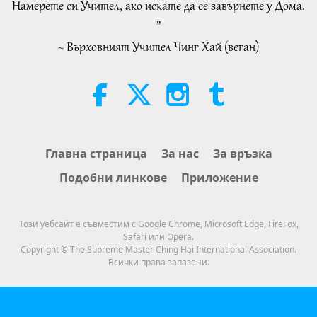
Намерете си Учител, ако искате да се завърнете у Дома.
27:50
Здравословен начин на живот
2026-08-05
132
Преглед
”
Важните Новини
2019-06-19
5586
Преглед
~ Върховният Учител Чинг Хай (веган)
The Moon: Our Bright Celestial
Важните Новини
Companion, Part 2 of 2
20
25:09
0:35
Наука и духовност
2026-08-05
148
Преглед
Важните Новини
2019-06-20
1040
Преглед
Емоционалната песен на
Главна страница
За нас
За връзка
Важните Новини
птицата-човек
Подобни линкове
Приложение
21
42:41
26:39
Между Учителя и учениците
2026-08-05
843
Преглед
Този уебсайт е съвместим с Google Chrome, Microsoft Edge, FireFox,
Важните Новини
2019-06-23
5755
Преглед
Safari или Opera.
“Fast Charge” Is Wonderful Way
Copyright © The Supreme Master Ching Hai International Association.
Важните Новини
to Reconnect to GOD Within
Всички права запазени.
Whenever Material World Begins
22
3:46
to Feel Too Imposing
30:50
Важните Новини
2026-08-05
1086
Преглед