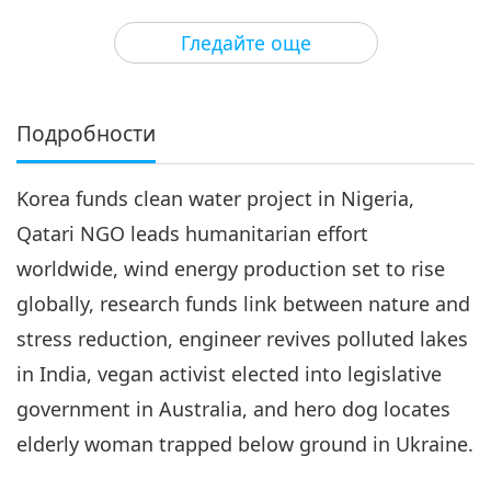
3
26:52
Гледайте още
Важните Новини
2019-06-03
5288
Преглед
Важните Новини
Подробности
4
29:47
Korea funds clean water project in Nigeria,
Важните Новини
2019-06-04
5149
Преглед
Qatari NGO leads humanitarian effort
Важните Новини
worldwide, wind energy production set to rise
globally, research funds link between nature and
5
27:44
stress reduction, engineer revives polluted lakes
Важните Новини
2019-06-05
5004
Преглед
in India, vegan activist elected into legislative
government in Australia, and hero dog locates
Важните Новини
elderly woman trapped below ground in Ukraine.
6
27:38