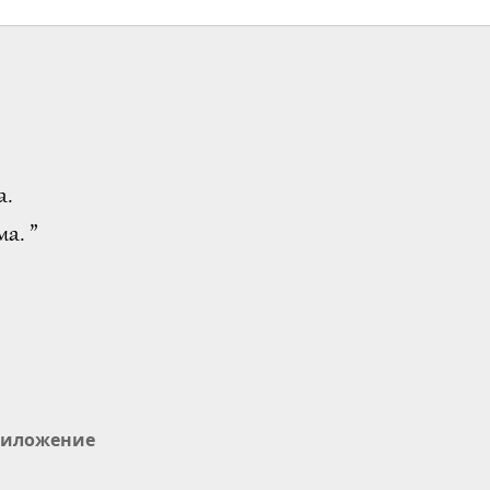
а.
а. ”
иложение