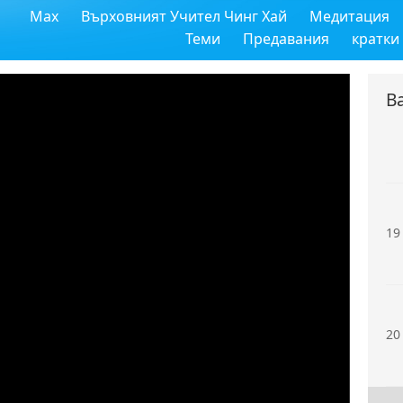
Max
Върховният Учител Чинг Хай
Медитация
17
Теми
Предавания
кратки
В
18
19
20