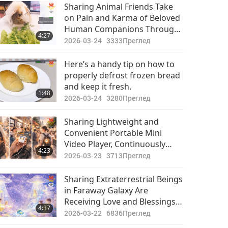
Важните Новини
Sharing Animal Friends Take
on Pain and Karma of Beloved
2019-06-27
5462
Human Companions Through
30:50
4:27
Преглед
Unconditional Love
2026-03-24
3333
Преглед
Важните Новини
Here’s a handy tip on how to
properly defrost frozen bread
2019-06-28
4960
and keep it fresh.
30:05
1:48
Преглед
2026-03-24
3280
Преглед
Важните Новини
Sharing Lightweight and
Convenient Portable Mini
2019-06-29
5315
Video Player, Continuously
30:12
4:23
Преглед
Playing Most Powerful Daily
2026-03-23
3713
Преглед
Prayer Video
Важните Новини
Sharing Extraterrestrial Beings
in Faraway Galaxy Are
2019-06-30
5149
Receiving Love and Blessings
37:32
4:37
Преглед
of Our Master Through
2026-03-22
6836
Преглед
Supreme Master TV Max