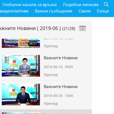
Важните Новини
Глобални канали за връзка
Подобни линкове
2019-06-17
5714
 видеоклипове
Важни съобщения
Свали
Езици
28:44
Преглед
ажните Новини
( 2019-06 )
(21/28)
Важните Новини
2019-06-18
5435
38:57
Преглед
Важните Новини
2019-06-19
5595
27:50
Преглед
Важните Новини
2019-06-20
1040
0:35
Преглед