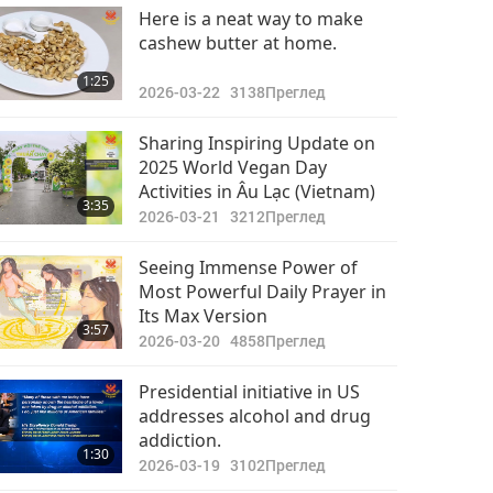
Here is a neat way to make
cashew butter at home.
1:25
2026-03-22
3138
Преглед
Sharing Inspiring Update on
2025 World Vegan Day
Activities in Âu Lạc (Vietnam)
3:35
2026-03-21
3212
Преглед
Seeing Immense Power of
Most Powerful Daily Prayer in
Its Max Version
3:57
2026-03-20
4858
Преглед
Presidential initiative in US
addresses alcohol and drug
addiction.
1:30
2026-03-19
3102
Преглед