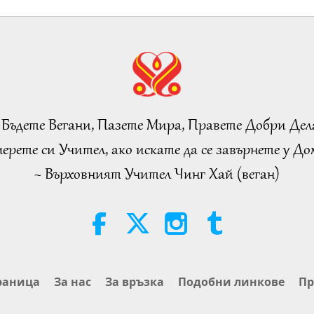
 Бъдете Вегани, Пазете Мира, Правете Добри Дел
ерете си Учител, ако искате да се завърнете у Дом
~ Върховният Учител Чинг Хай (веган)
раница
За нас
За връзка
Подобни линкове
Пр