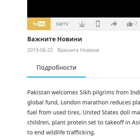
2
Важните Новини
2019-06-23
Важните Новини
Подробности
Pakistan welcomes Sikh pilgrims from Indi
global fund, London marathon reduces pla
fuel from used tires, United States doll ma
children, plant protein set to takeoff in A
to end wildlife trafficking.