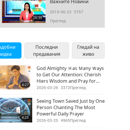
Важните Новини
2019-06-23
5767
26:39
Преглед
Важните Новини
2019-06-24
5235
одобни
Последни
Гледай на
30:50
видеа
предавания
Преглед
живо
Важните Новини
God Almighty Ｈas Ｍany Ｗays
to Get Our Attention: Cherish
2019-06-25
5477
Hiers Wisdom and Pray for
36:15
4:27
Преглед
Those Less Fortunate to
2026-03-26
3373
Преглед
Awaken, Encourage Them to
Важните Новини
Know Their Glory
Seeing Town Saved Just by One
Person Chanting The Most
2019-06-26
5231
Powerful Daily Prayer
37:07
4:25
Преглед
2026-03-25
4965
Преглед