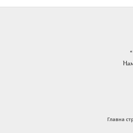
“
Нам
Главна ст