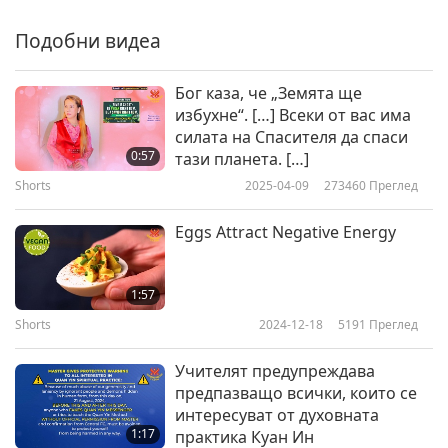
HOW TO GET THE MOST
BLESSINGS part 04
Подобни видеа
4
1:03
Бог каза, че „Земята ще
Shorts
2019-04-03
10165
Преглед
избухне“. […] Всеки от вас има
силата на Спасителя да спаси
HOW TO GET THE MOST
0:57
тази планета. […]
BLESSINGS part 05
Shorts
2025-04-09
273460
Преглед
5
1:21
Eggs Attract Negative Energy
Shorts
2019-04-03
9856
Преглед
HOW TO GET THE MOST
1:57
BLESSINGS part 06
Shorts
2024-12-18
5191
Преглед
0:30
Учителят предупреждава
Shorts
2019-04-03
9531
Преглед
предпазващо всички, които се
интересуват от духовната
HOW TO GET THE MOST
1:17
практика Куан Ин