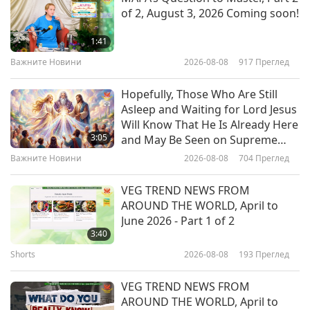
1:21
of 2, August 3, 2026 Coming soon!
Percorrete la Via dell’Amore /
Shorts
2019-04-03
11789
Преглед
Bewandel het Pad van Liefde /
1:41
Aşkın Yolunda Yürüyün / प्रेमको बाटो
HOW TO GET THE MOST
Важните Новини
2026-08-08
917
Преглед
9:42
हिड्नुहोस्
BLESSINGS part 11
Shorts
2023-07-16
3984
Преглед
11
Hopefully, Those Who Are Still
1:29
Asleep and Waiting for Lord Jesus
Призив на Върховния Учител
Will Know That He Is Already Here
Shorts
2019-04-03
10170
Преглед
Чинг Хай за Вегански Свят,
3:05
and May Be Seen on Supreme
Мирен Свят
Master Television
HOW TO GET THE MOST
Важните Новини
2026-08-08
704
Преглед
45:20
BLESSINGS part 12
Shorts
2023-05-06
19871
Преглед
12
VEG TREND NEWS FROM
1:31
AROUND THE WORLD, April to
Governments Have a Duty to
June 2026 - Part 1 of 2
Shorts
2019-04-03
10022
Преглед
Protect the Children
3:40
HOW TO GET THE MOST
Shorts
2026-08-08
193
Преглед
5:41
BLESSINGS part 13
Shorts
2022-03-30
13368
Преглед
13
VEG TREND NEWS FROM
0:55
AROUND THE WORLD, April to