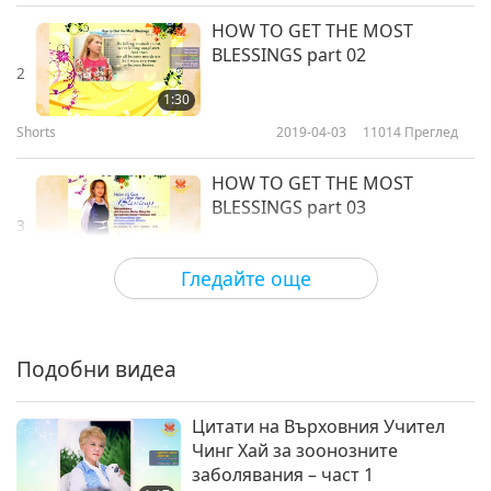
scrolls
HOW TO GET THE MOST
BLESSINGS part 02
2
1:30
Shorts
2019-04-03
11014
Преглед
HOW TO GET THE MOST
BLESSINGS part 03
3
0:53
Гледайте още
Shorts
2019-04-03
10036
Преглед
HOW TO GET THE MOST
BLESSINGS part 04
Подобни видеа
4
1:03
Цитати на Върховния Учител
Shorts
2019-04-03
10140
Преглед
Чинг Хай за зоонозните
заболявания – част 1
HOW TO GET THE MOST