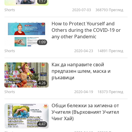
1:17
BLESSINGS part 05
Shorts
2020-07-03
368793
Преглед
5
1:21
How to Protect Yourself and
Shorts
2019-04-03
9824
Преглед
Others during the COVID-19 or
any other Pandemic
HOW TO GET THE MOST
1:09
BLESSINGS part 06
Shorts
2020-04-23
14891
Преглед
6
0:30
Как да направите свой
Shorts
2019-04-03
9501
Преглед
предпазен шлем, маска и
ръкавици
HOW TO GET THE MOST
4:26
BLESSINGS part 07
Shorts
2020-04-19
18373
Преглед
7
1:45
Общи бележки за хигиена от
Shorts
2019-04-03
10196
Преглед
Учителя (Върховният Учител
Чинг Хай)
HOW TO GET THE MOST
4:47
BLESSINGS part 08