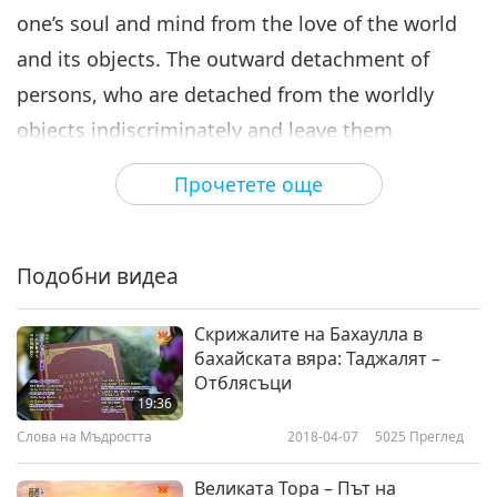
one’s soul and mind from the love of the world
and its objects. The outward detachment of
persons, who are detached from the worldly
objects indiscriminately and leave them
outwardly only, can never bring peace. For then,
Прочетете още
attachment is still felt in the mind, and that
cannot be the foundation of the true inner
detachment.
Подобни видеа
Скрижалите на Бахаулла в
бахайската вяра: Таджалят –
Отблясъци
19:36
Слова на Мъдростта
2018-04-07
5025
Преглед
Великата Тора – Път на