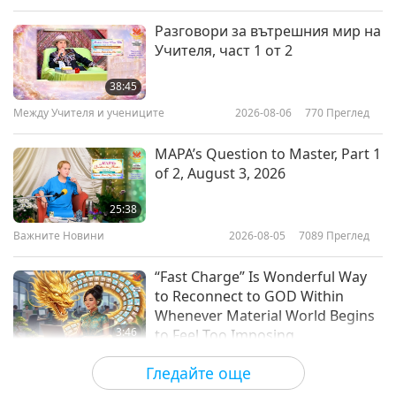
Слова на Мъдростта
2018-03-27
6610
Преглед
Разговори за вътрешния мир на
Учителя, част 1 от 2
From Hinduism’s Holy Vedas: The
Rig Veda, Book 1, Hymns 1-10
38:45
Между Учителя и учениците
2026-08-06
770
Преглед
27:39
Слова на Мъдростта
2018-03-26
9234
Преглед
MAPA’s Question to Master, Part 1
of 2, August 3, 2026
Вътрешното Учение на Чуанг
Дзъ: Глава 4, Свързаността с
25:38
човешкия свят, част 1 от 2
Важните Новини
2026-08-05
7089
Преглед
19:38
Слова на Мъдростта
2018-03-23
5826
Преглед
“Fast Charge” Is Wonderful Way
to Reconnect to GOD Within
Whenever Material World Begins
3:46
to Feel Too Imposing
Важните Новини
2026-08-05
1204
Преглед
Гледайте още