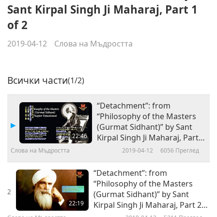
Sant Kirpal Singh Ji Maharaj, Part 1
of 2
2019-04-12
Слова на Мъдростта
Всички части
(1/2)
“Detachment”: from
“Philosophy of the Masters
(Gurmat Sidhant)” by Sant
22:46
Kirpal Singh Ji Maharaj, Part 1
of 2
Слова на Мъдростта
2019-04-12
6056
Преглед
“Detachment”: from
“Philosophy of the Masters
2
(Gurmat Sidhant)” by Sant
22:19
Kirpal Singh Ji Maharaj, Part 2
of 2