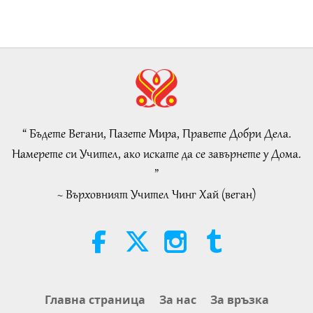
Важните Новини
38:07
Важните Новини
2026-08-05
267
Преглед
Islamic Ethics on Water:
Selections from the Hadith, Part 1
of 2
“ Бъдете Вегани, Пазете Мира, Правете Добри Дела.
22:27
Намерете си Учител, ако искате да се завърнете у Дома.
Слова на Мъдростта
2026-08-05
270
Преглед
”
~ Върховният Учител Чинг Хай (веган)
Beyond Calcium: The Everyday
Habits That Shape Your Bones
21:56
Здравословен начин на живот
2026-08-05
305
Преглед
The Moon: Our Bright Celestial
Главна страница
За нас
За връзка
Companion, Part 2 of 2