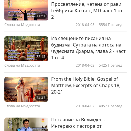
Просветление, четена от рави
Гейбриъл Казънс, MD част 1 от
11:51
2
Слова на Мъдростта
2018-04-05
5554
Преглед
Из свещените писания на
будизма: Сутрата на лотоса на
чудесната Дхарма, глава 2 - част
22:15
1 от 4
Слова на Мъдростта
2018-04-03
5425
Преглед
From the Holy Bible: Gospel of
Matthew, Excerpts of Chaps 18,
20-21
13:21
Слова на Мъдростта
2018-04-02
4957
Преглед
Послание за Великден -
Интервю с пастора от