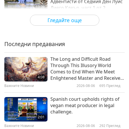
Адвентисти от Седмия Ден Луис
13:39
Диего Клеър, част 1 от 2
Слова на Мъдростта
2018-04-01
5568
Преглед
Гледайте още
От Светата Библия: Евангелие
на Матей, глави 12 и 15
Последни предавания
16:44
Слова на Мъдростта
2018-03-31
5133
Преглед
The Long and Difficult Road
Through This Illusory World
Медитацията е Изворът на
Comes to End When We Meet
Любов - част 1 от 3
4:08
Enlightened Master and Receive
Initiation
Важните Новини
2026-08-06
695
Преглед
42:48
Слова на Мъдростта
2018-03-28
7699
Преглед
Spanish court upholds rights of
vegan meat producer in legal
From Hinduism’s Holy Vedas: The
challenge.
Rig Veda, Book 1, Hymns 24-27,
2:01
31
Важните Новини
2026-08-06
292
Преглед
28:35