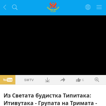
6
Из Светата будистка Типитака:
Итивутака - Групата на Тримата -