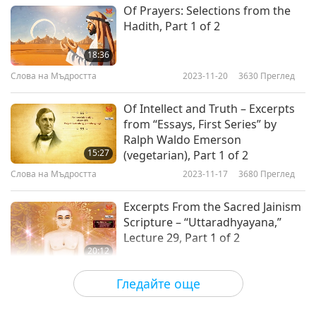
Of Prayers: Selections from the
Hadith, Part 1 of 2
18:36
Слова на Мъдростта
2023-11-20
3630
Преглед
Of Intellect and Truth – Excerpts
from “Essays, First Series” by
Ralph Waldo Emerson
15:27
(vegetarian), Part 1 of 2
Слова на Мъдростта
2023-11-17
3680
Преглед
Excerpts From the Sacred Jainism
Scripture – “Uttaradhyayana,”
Lecture 29, Part 1 of 2
20:12
Слова на Мъдростта
2023-11-15
3980
Преглед
Гледайте още
Selections from “Pistis Sophia” –