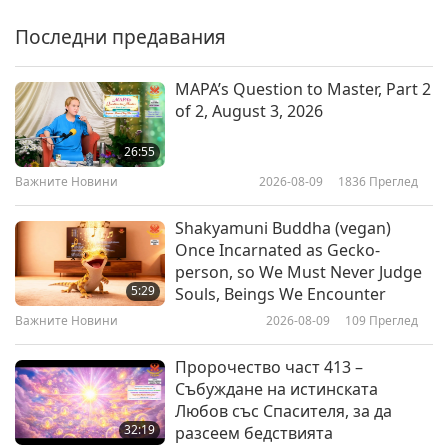
Chapters 47-49, Part 1 of 2
Последни предавания
16:16
Слова на Мъдростта
2023-11-13
3908
Преглед
MAPA’s Question to Master, Part 2
of 2, August 3, 2026
Altruism and Spiritual
Development: From Theosophy’s
26:55
Sacred Teachings in “The Key to
Важните Новини
2026-08-09
1836
Преглед
16:33
Theosophy,” Part 1 of 2
Слова на Мъдростта
2023-11-10
3595
Преглед
Shakyamuni Buddha (vegan)
Once Incarnated as Gecko-
On the Creation of the World:
person, so We Must Never Judge
From Zoroastrianism’s
5:29
Souls, Beings We Encounter
Bundahishn, Part 1 of 2
Важните Новини
2026-08-09
109
Преглед
18:03
Слова на Мъдростта
2023-11-08
3672
Преглед
Пророчество част 413 –
Събуждане на истинската
Salvation in God – From the
Любов със Спасителя, за да
Epistle to the Philippians by Saint
32:19
разсеем бедствията
Paul (vegetarian) in the Holy