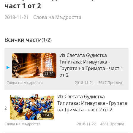
част 1 от 2
2018-11-21
Слова на Мъдростта
Всички части
(1/2)
Из Светата будистка
Типитака: Итивутака -
Групата на Тримата - част 1
11:30
от 2
Слова на Мъдростта
2018-11-21
5647
Преглед
Из Светата будистка
Типитака: Итивутака - Групата
2
на Тримата - част 2 от 2
11:43
Слова на Мъдростта
2018-11-22
4881
Преглед