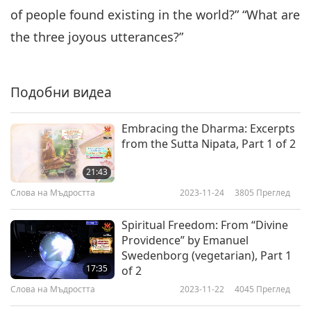
of people found existing in the world?” “What are
the three joyous utterances?”
Подобни видеа
Embracing the Dharma: Excerpts
from the Sutta Nipata, Part 1 of 2
21:43
Слова на Мъдростта
2023-11-24
3805
Преглед
Spiritual Freedom: From “Divine
Providence” by Emanuel
Swedenborg (vegetarian), Part 1
17:35
of 2
Слова на Мъдростта
2023-11-22
4045
Преглед