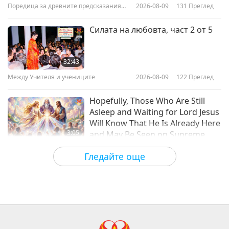
Поредица за древните предсказания
2026-08-09
131
Преглед
17:13
Bible, Part 1 of 2
за нашата планета
Слова на Мъдростта
2023-11-06
3710
Преглед
Силата на любовта, част 2 от 5
The Benefits of Being Virtuous –
Selections from “Morals” by
32:43
Plutarch (vegetarian), Part 1 of 2
Между Учителя и учениците
2026-08-09
122
Преглед
16:47
Слова на Мъдростта
2023-11-03
3887
Преглед
Hopefully, Those Who Are Still
Asleep and Waiting for Lord Jesus
Will Know That He Is Already Here
3:05
and May Be Seen on Supreme
Master Television
Важните Новини
2026-08-08
823
Преглед
Гледайте още
VEG TREND NEWS FROM
AROUND THE WORLD, April to
June 2026 - Part 1 of 2
3:40
Shorts
2026-08-08
295
Преглед