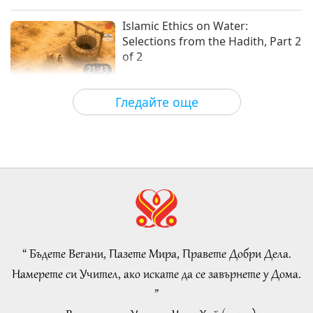
16
Важните Новини
2026-06-21
2824
Преглед
Islamic Ethics on Water:
25:20
Selections from the Hadith, Part 2
Важните Новини
2018-12-16
4967
Преглед
of 2
21:43
Важните Новини
Слова на Мъдростта
2026-08-06
79
Преглед
Гледайте още
17
Tammy Fry (vegan): Planting
26:30
Seeds for a Kinder World, Part 1
Важните Новини
2018-12-17
4940
Преглед
of 2
19:47
Важните Новини
Веге елит
2026-08-06
70
Преглед
18
Разговори за вътрешния мир на
29:20
Учителя, част 1 от 2
Важните Новини
2018-12-18
4879
Преглед
“ Бъдете Вегани, Пазете Мира, Правете Добри Дела.
38:45
Намерете си Учител, ако искате да се завърнете у Дома.
Важните Новини
Между Учителя и учениците
2026-08-06
1152
Преглед
”
19