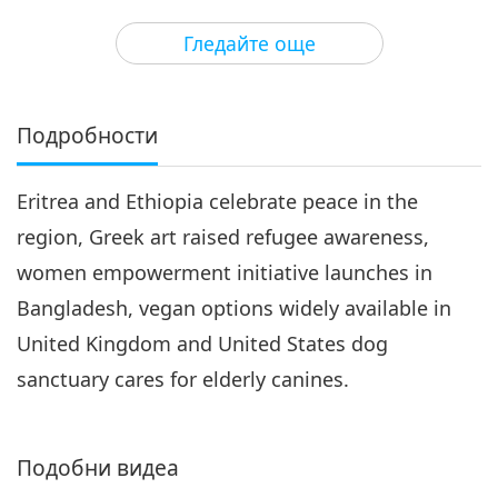
3
23:02
Гледайте още
Важните Новини
2018-12-03
4922
Преглед
Важните Новини
Подробности
4
23:28
Eritrea and Ethiopia celebrate peace in the
Важните Новини
2018-12-04
4765
Преглед
region, Greek art raised refugee awareness,
Важните Новини
women empowerment initiative launches in
Bangladesh, vegan options widely available in
5
23:45
United Kingdom and United States dog
Важните Новини
2018-12-05
5027
Преглед
sanctuary cares for elderly canines.
Важните Новини
Подобни видеа
6
22:39