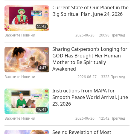
Current State of Our Planet in the
Важните Новини
2018-12-06
4844
Преглед
Big Spiritual Plan, June 24, 2026
Важните Новини
55:42
7
Важните Новини
2026-06-28
20098
Преглед
24:59
Sharing Cat-person’s Longing for
Важните Новини
2018-12-07
4700
Преглед
GOD Has Brought Her Human
Mother to Be Spiritually
Важните Новини
4:47
Awakened
8
Важните Новини
2026-06-27
3323
Преглед
33:01
Instructions from MAPA for
Важните Новини
2018-12-08
5095
Преглед
Smooth Peace World Arrival, June
23, 2026
Важните Новини
16:41
9
Важните Новини
2026-06-26
12542
Преглед
24:13
Seeing Revelation of Most
Важните Новини
2018-12-09
4626
Преглед