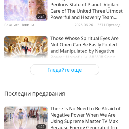
Perilous State of Planet: Vigilant
Care of The United Three Utmost
Важните Новини
5:24
Powerful and Heavenly Team
10
Continues to Protect Our Planet
Важните Новини
2026-06-26
3571
Преглед
from Negative Forces
24:26
Those Whose Spiritual Eyes Are
Важните Новини
2018-12-10
4798
Преглед
Not Open Can Be Easily Fooled
and Manipulated by Negative
Важните Новини
4:09
Power. Hopefully, All Will Soon
11
Understand Who President
Важните Новини
2026-06-25
4427
Преглед
Гледайте още
Trump Really Is and Why He Takes
26:09
Certain Actions, Even If It Seems
In Eternal World, All Souls Are
Важните Новини
2018-12-11
4931
Преглед
Unfavorable to Some at the Time
One and Equal; That Is Why We
Must Respect All as Ourselves
Важните Новини
Последни предавания
4:33
12
Важните Новини
2026-06-24
3364
Преглед
There Is No Need to Be Afraid of
29:14
Negative Power When We Are
Sharing Positive Perspective on
Важните Новини
2018-12-12
4590
Преглед
Using Supreme Master TV Max
Various Programs Aired on
4:25
Because Energy Generated from