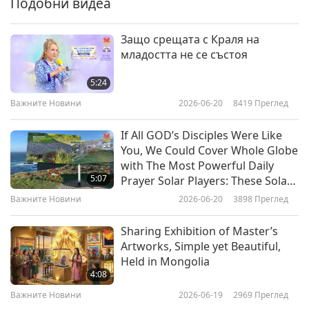
Подобни видеа
Важните Новини
2018-12-06
4834
Преглед
Защо срещата с Краля на
Важните Новини
младостта не се състоя
7
5:24
24:59
Важните Новини
2026-06-20
8419
Преглед
Важните Новини
2018-12-07
4678
Преглед
If All GOD’s Disciples Were Like
Важните Новини
You, We Could Cover Whole Globe
with The Most Powerful Daily
8
5:07
Prayer Solar Players: These Solar
33:01
Players Are Making Big Difference
Важните Новини
2026-06-20
3898
Преглед
Важните Новини
and Positively Transforming
2018-12-08
5090
Преглед
Earth’s Energy
Sharing Exhibition of Master’s
Важните Новини
Artworks, Simple yet Beautiful,
Held in Mongolia
9
4:08
24:13
Важните Новини
2026-06-19
2969
Преглед
Важните Новини
2018-12-09
4610
Преглед