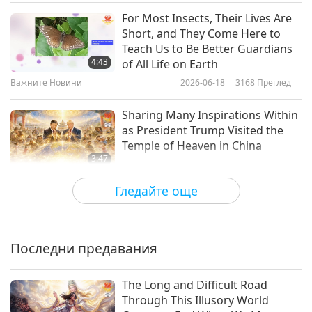
For Most Insects, Their Lives Are
Важните Новини
Short, and They Come Here to
Teach Us to Be Better Guardians
10
4:43
of All Life on Earth
24:26
Важните Новини
2026-06-18
3168
Преглед
Важните Новини
2018-12-10
4784
Преглед
Sharing Many Inspirations Within
Важните Новини
as President Trump Visited the
Temple of Heaven in China
11
3:47
26:09
Важните Новини
2026-06-17
3846
Преглед
Гледайте още
Важните Новини
2018-12-11
4915
Преглед
How to Further Open the Peace
Важните Новини
Karma Bubble, June 10, 2026
Последни предавания
12
1:12:41
29:14
Важните Новини
2026-06-16
17081
Преглед
The Long and Difficult Road
Важните Новини
2018-12-12
4584
Преглед
Through This Illusory World
Pure and Sincere Faith Would