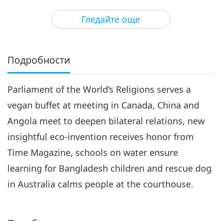
3
23:02
Гледайте още
Важните Новини
2018-12-03
4914
Преглед
Важните Новини
Подробности
4
23:28
Parliament of the World’s Religions serves a
Важните Новини
2018-12-04
4748
Преглед
vegan buffet at meeting in Canada, China and
Важните Новини
Angola meet to deepen bilateral relations, new
insightful eco-invention receives honor from
5
23:45
Time Magazine, schools on water ensure
Важните Новини
2018-12-05
5021
Преглед
learning for Bangladesh children and rescue dog
in Australia calms people at the courthouse.
Важните Новини
6
22:39