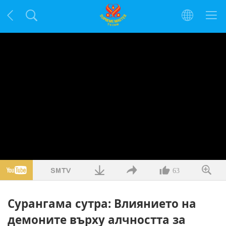
63
Сурангама сутра: Влиянието на
демоните върху алчността за