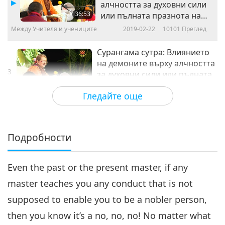
алчността за духовни сили
36:53
или пълната празнота на
духовно практикуващите -
Между Учителя и учениците
2019-02-22
10101
Преглед
част 2 от 5
Сурангама сутра: Влиянието
на демоните върху алчността
3
за духовни сили или пълната
35:33
празнота на духовно
Гледайте още
практикуващите - част 3 от 5
Между Учителя и учениците
2019-02-23
9455
Преглед
Сурангама сутра: Влиянието
на демоните върху алчността
Подробности
4
за духовни сили или пълната
33:32
празнота на духовно
практикуващите - част 4 от 5
Even the past or the present master, if any
Между Учителя и учениците
2019-02-24
9175
Преглед
master teaches you any conduct that is not
Сурангама сутра: Влиянието
supposed to enable you to be a nobler person,
на демоните върху алчността
5
за духовни сили или пълната
then you know it’s a no, no, no! No matter what
34:17