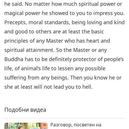
празнота на духовно
he said. No matter how much spiritual power or
практикуващите - част 5 от 5
Между Учителя и учениците
2019-02-25
9703
Преглед
magical power he showed to you to impress you.
Precepts, moral standards, being loving and kind
and good to others are at least the basic
principles of any Master who has heart and
spiritual attainment. So the Master or any
Buddha has to be definitely protector of people’s
life, of animal’s life to lessen any possible
suffering from any beings. Then you know he or
she at least will not lead you to hell.
Подобни видеа
Разговор, посветен на