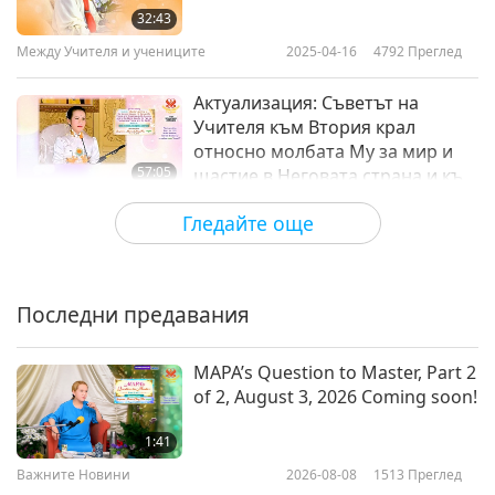
32:43
Между Учителя и учениците
2025-04-16
4792
Преглед
Актуализация: Съветът на
Учителя към Втория крал
относно молбата Му за мир и
57:05
щастие в Неговата страна и към
Островния крал относно
Между Учителя и учениците
2025-04-14
5775
Преглед
Гледайте още
молбата Му за прошка/мир и
Неговото здраве, част 1 от 2
Снизходителността на
Всемогъщия и невъобразимите
последствия от ядрения синтез,
Последни предавания
57:23
част 1 от 2
Между Учителя и учениците
2025-04-12
8197
Преглед
MAPA’s Question to Master, Part 2
of 2, August 3, 2026 Coming soon!
Двамата крале трябва да
изпълнят своя дълг
1:41
Важните Новини
2026-08-08
1513
Преглед
59:36