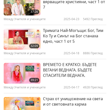
вярващите християни, част 1 от
7
37:26
Между Учителя и учениците
2025-04-23
5492
Преглед
Тримата Най-Могъщи: Бог, Тим
Ко Ту и Синът на Бог станаха
едно, част 1 от 5
32:09
Между Учителя и учениците
2025-04-18
8886
Преглед
ВРЕМЕТО Е КРАТКО: БЪДЕТЕ
ВЕГАНИ ВЕДНАГА. БЪДЕТЕ
СПАСИТЕЛИ ВЕДНАГА.
39:21
Между Учителя и учениците
2025-04-17
4928
Преглед
Страх от унищожение на света
и от световната карма