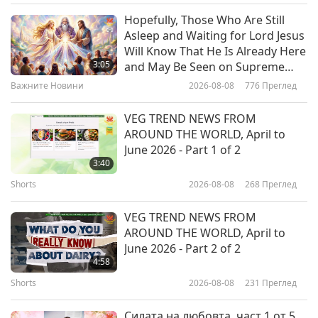
Между Учителя и учениците
2025-04-11
4709
Преглед
Hopefully, Those Who Are Still
Asleep and Waiting for Lord Jesus
Трите стъпки, които да следвате
Will Know That He Is Already Here
за сключването на мир, част 1
3:05
and May Be Seen on Supreme
от 3
Master Television
Важните Новини
2026-08-08
776
Преглед
45:00
Между Учителя и учениците
2025-04-08
5466
Преглед
VEG TREND NEWS FROM
AROUND THE WORLD, April to
Пътят към мир в Украйна
June 2026 - Part 1 of 2
(Юрейн) и света част 1 от 13
3:40
Shorts
2026-08-08
268
Преглед
37:08
Между Учителя и учениците
2025-03-26
5400
Преглед
VEG TREND NEWS FROM
AROUND THE WORLD, April to
Победа над смущаващия мира
June 2026 - Part 2 of 2
свят, част 1 от 11
4:58
Shorts
2026-08-08
231
Преглед
33:45
Между Учителя и учениците
2025-03-15
8033
Преглед
Силата на любовта, част 1 от 5