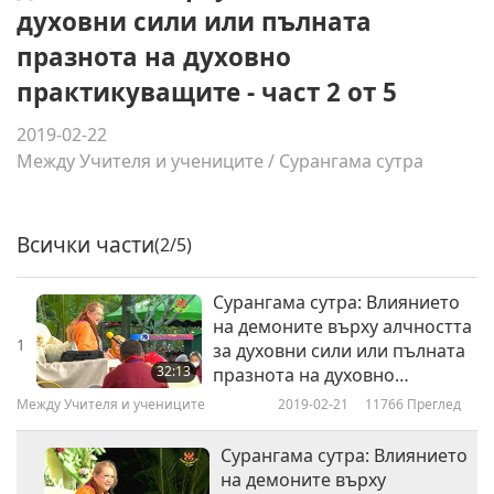
духовни сили или пълната
празнота на духовно
практикуващите - част 2 от 5
2019-02-22
Между Учителя и учениците
/
Сурангама сутра
Всички части
(2/5)
Сурангама сутра: Влиянието
на демоните върху алчността
1
за духовни сили или пълната
32:13
празнота на духовно
практикуващите - част 1 от 5
Между Учителя и учениците
2019-02-21
11766
Преглед
Сурангама сутра: Влиянието
на демоните върху