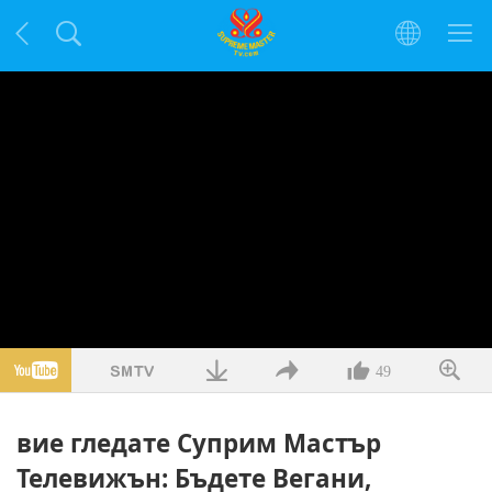
49
вие гледате Суприм Мастър
Телевижън: Бъдете Вегани,