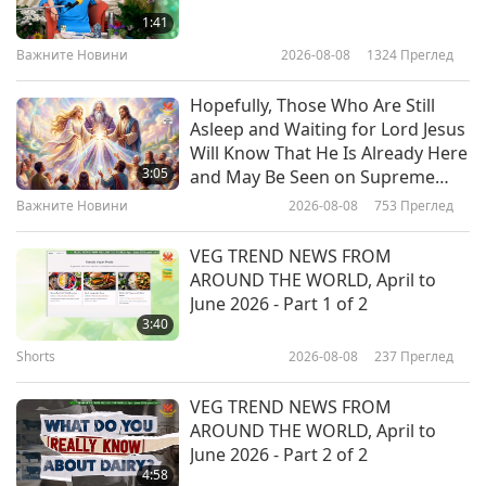
Shorts
2019-12-19
9921
Преглед
1:41
Важните Новини
2026-08-08
1324
Преглед
вие гледате Суприм Мастър
Телевижън: Бъдете Вегани,
Hopefully, Those Who Are Still
9
Живейте Зелено, за да Спасим
Asleep and Waiting for Lord Jesus
1:53
Планетата – част 9
Will Know That He Is Already Here
Shorts
2019-12-19
6374
Преглед
3:05
and May Be Seen on Supreme
Master Television
Важните Новини
2026-08-08
753
Преглед
вие гледате Суприм Мастър
Телевижън: Бъдете Вегани,
VEG TREND NEWS FROM
10
Живейте Зелено, за да Спасим
AROUND THE WORLD, April to
1:21
Планетата – част 10
June 2026 - Part 1 of 2
Shorts
2020-06-15
7973
Преглед
3:40
Shorts
2026-08-08
237
Преглед
VEG TREND NEWS FROM
AROUND THE WORLD, April to
June 2026 - Part 2 of 2
4:58