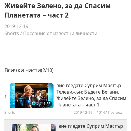
Живейте Зелено, за да Спасим
Планетата – част 2
2019-12-19
Shorts
/
Послания от известни личности
Всички части
(2/10)
вие гледате Суприм Мастър
Телевижън: Бъдете Вегани,
1
Живейте Зелено, за да Спасим
1:35
Планетата – част 1
Shorts
2019-12-19
10147
Преглед
вие гледате Суприм Мастър