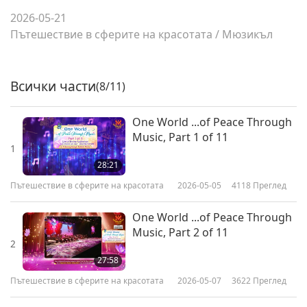
2026-05-21
Пътешествие в сферите на красотата
/
Мюзикъл
Всички части
(8/11)
One World ...of Peace Through
Music, Part 1 of 11
1
28:21
Пътешествие в сферите на красотата
2026-05-05
4118
Преглед
One World ...of Peace Through
Music, Part 2 of 11
2
27:58
Пътешествие в сферите на красотата
2026-05-07
3622
Преглед