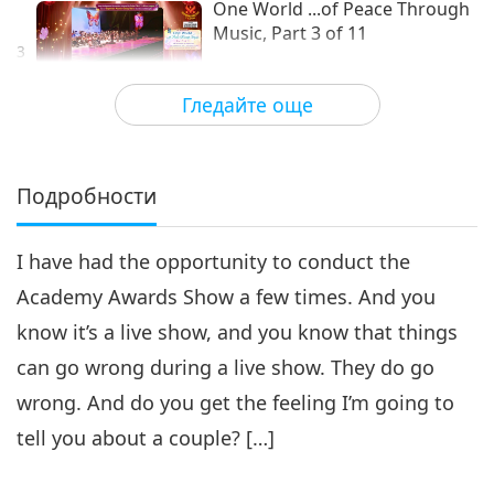
One World ...of Peace Through
Music, Part 3 of 11
3
25:06
Гледайте още
Пътешествие в сферите на красотата
2026-05-09
3520
Преглед
One World ...of Peace Through
Music, Part 4 of 11
Подробности
4
28:29
I have had the opportunity to conduct the
Пътешествие в сферите на красотата
2026-05-12
3544
Преглед
Academy Awards Show a few times. And you
One World ...of Peace Through
know it’s a live show, and you know that things
Music, Part 5 of 11
5
can go wrong during a live show. They do go
34:23
wrong. And do you get the feeling I’m going to
Пътешествие в сферите на красотата
2026-05-14
3801
Преглед
tell you about a couple? […]
One World ...of Peace Through
Music, Part 6 of 11