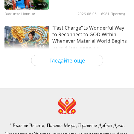
Contributors to City Life
25:38
Важните Новини
2026-08-05
6981
Преглед
19:59
Пътешествие в сферите на красотата
2023-06-15
3805
Преглед
“Fast Charge” Is Wonderful Way
to Reconnect to GOD Within
Whenever Material World Begins
3:46
to Feel Too Imposing
Важните Новини
2026-08-05
1176
Преглед
Гледайте още
Важните Новини
38:07
Важните Новини
2026-08-05
250
Преглед
Islamic Ethics on Water:
Selections from the Hadith, Part 1
of 2
“ Бъдете Вегани, Пазете Мира, Правете Добри Дела.
22:27