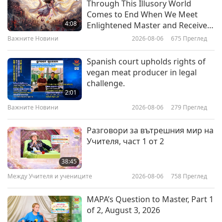
Through This Illusory World
The Soulful Musical Experiences
Comes to End When We Meet
of David Jones (vegan), Part 1 of 2
4:08
Enlightened Master and Receive
Initiation
Важните Новини
2026-08-06
675
Преглед
23:44
Пътешествие в сферите на красотата
2023-06-28
3828
Преглед
Spanish court upholds rights of
vegan meat producer in legal
Irish Crystal Glass Making: An
challenge.
Age-Old Handicraft Tradition
2:01
Важните Новини
2026-08-06
279
Преглед
16:58
Пътешествие в сферите на красотата
2023-06-22
3576
Преглед
Разговори за вътрешния мир на
Учителя, част 1 от 2
Macro Photography: Zooming in
on the World’s Small Wonders
38:45
Между Учителя и учениците
2026-08-06
758
Преглед
14:41
Пътешествие в сферите на красотата
2023-06-20
3519
Преглед
MAPA’s Question to Master, Part 1
of 2, August 3, 2026
Street Performers: Creative