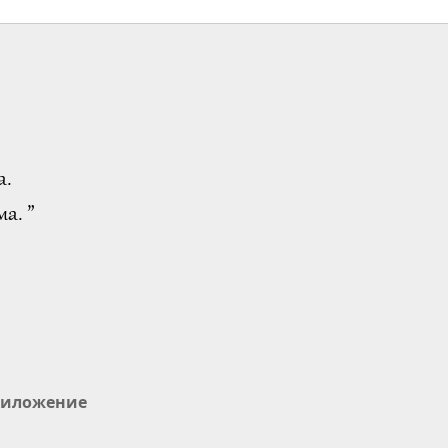
а.
а. ”
иложение