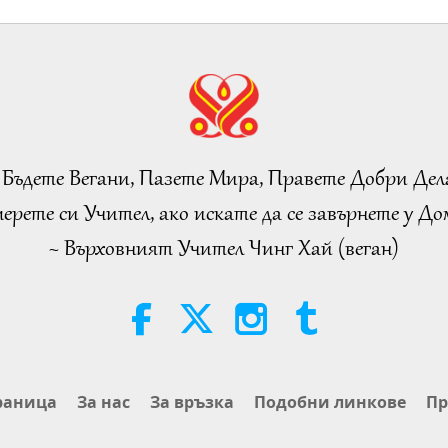
 Бъдете Вегани, Пазете Мира, Правете Добри Дел
ерете си Учител, ако искате да се завърнете у Дом
~ Върховният Учител Чинг Хай (веган)
раница
За нас
За връзка
Подобни линкове
Пр