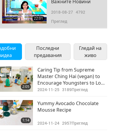
Важните Новини
2018-08-27
4792
22:01
Преглед
Важните Новини
2018-08-28
4940
одобни
Последни
Гледай на
22:45
видеа
предавания
Преглед
живо
Важните Новини
Caring Tip from Supreme
Master Ching Hai (vegan) to
2018-08-29
1683
Encourage Youngsters to Look
19:55
2:05
Преглед
After Themselves and Feel
2024-11-25
3189
Преглед
More Contented in Life
Важните Новини
Yummy Avocado Chocolate
Mousse Recipe
2018-08-30
4759
20:00
1:14
Преглед
2024-11-24
2957
Преглед