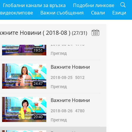
Важните Новини
Глобални канали за връзка
Подобни линкове
2018-08-23
4914
 видеоклипове
Важни съобщения
Свали
Езици
22:20
Преглед
ажните Новини
( 2018-08 )
(27/31)
Важните Новини
2018-08-24
4773
19:51
Преглед
Важните Новини
2018-08-25
5012
24:47
Преглед
Важните Новини
2018-08-26
4780
20:40
Преглед