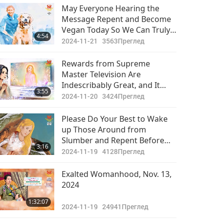
May Everyone Hearing the
Message Repent and Become
Vegan Today So We Can Truly
4:54
Have a World Worthy of
2024-11-21
3563
Преглед
Humans and Animal-people
Alike
Rewards from Supreme
Master Television Are
Indescribably Great, and It
3:55
Cleanses Atmosphere
2024-11-20
3424
Преглед
Wherever It Is Played
Please Do Your Best to Wake
up Those Around from
Slumber and Repent Before
3:16
Time Is Up
2024-11-19
4128
Преглед
Exalted Womanhood, Nov. 13,
2024
1:32:07
2024-11-19
24941
Преглед