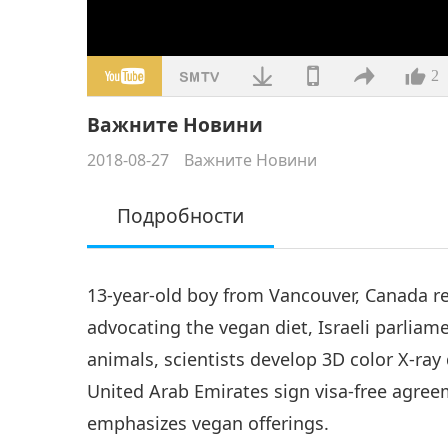
2
Важните Новини
2018-08-27
Важните Новини
Подробности
13-year-old boy from Vancouver, Canada r
advocating the vegan diet, Israeli parliame
animals, scientists develop 3D color X-ray 
United Arab Emirates sign visa-free agre
emphasizes vegan offerings.