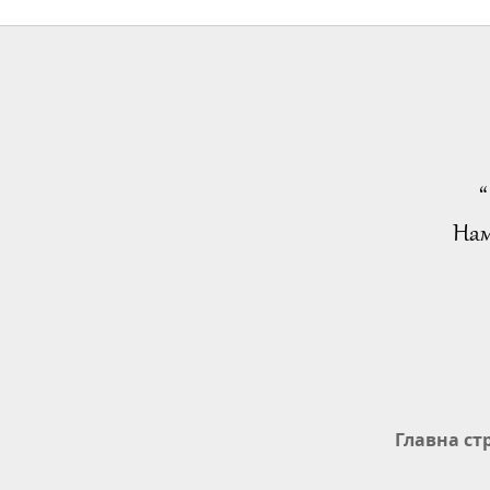
“
Нам
Главна ст