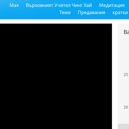
Max
Върховният Учител Чинг Хай
Медитация
23
Теми
Предавания
кратки
В
24
25
26