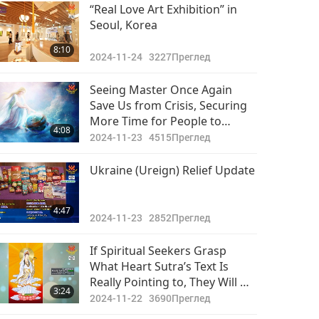
Важните Новини
“Real Love Art Exhibition” in
Seoul, Korea
2018-08-31
4877
19:07
8:10
Преглед
2024-11-24
3227
Преглед
Seeing Master Once Again
Save Us from Crisis, Securing
More Time for People to
4:08
Change
2024-11-23
4515
Преглед
Ukraine (Ureign) Relief Update
4:47
2024-11-23
2852
Преглед
If Spiritual Seekers Grasp
What Heart Sutra’s Text Is
Really Pointing to, They Will Go
3:24
Find Living Enlightened Master
2024-11-22
3690
Преглед