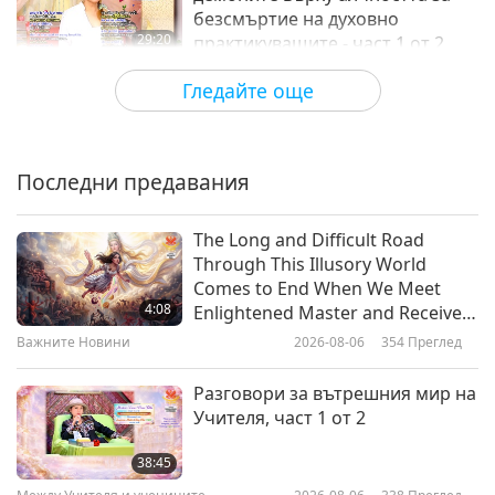
безсмъртие на духовно
29:20
практикуващите - част 1 от 2
Между Учителя и учениците
2019-02-13
13583
Преглед
Гледайте още
Малките трудности пробуждат
нашата любов и състрадание
Последни предавания
26:56
Между Учителя и учениците
2019-02-12
7503
Преглед
The Long and Difficult Road
Through This Illusory World
Бъдете прощаващи и
Comes to End When We Meet
милостиви, част 1 от 12
4:08
Enlightened Master and Receive
Initiation
Важните Новини
2026-08-06
354
Преглед
30:33
Между Учителя и учениците
2019-02-06
9062
Преглед
Разговори за вътрешния мир на
Учителя, част 1 от 2
Най-доброто средство за
защита на душите - част 1 от 5
38:45