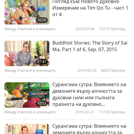
Поглед към Новото Духовно
Измерение на Tim Qo Tu - част 1
от 4
36:20
Между Учителя и учениците
2019-03-04
15216
Преглед
Buddhist Stories: The Story of Sai
Ma, Part 1 of 6, Sep. 07, 2015
27:41
Между Учителя и учениците
2019-02-26
8635
Преглед
Сурангама сутра: Влиянието на
демоните върху алчността за
духовни сили или пълната
32:13
празнота на духовно
практикуващите - част 1 от 5
Между Учителя и учениците
2019-02-21
11729
Преглед
Сурангама сутра: Влиянието на
демоните върху алчността за