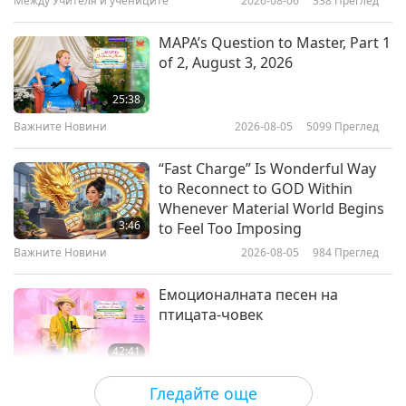
Между Учителя и учениците
2026-08-06
338
Преглед
32:06
Между Учителя и учениците
2019-02-01
10960
Преглед
MAPA’s Question to Master, Part 1
of 2, August 3, 2026
Buddhist Stories: Treasurer
Catfoot Bilalapadaka, Part 1 of 3,
25:38
Sept. 17, 2015
Важните Новини
2026-08-05
5099
Преглед
30:47
Между Учителя и учениците
2019-01-29
6959
Преглед
“Fast Charge” Is Wonderful Way
to Reconnect to GOD Within
Да ядем прясна храна в най-
Whenever Material World Begins
доброто за нас време е важно
3:46
to Feel Too Imposing
за духовно практикуващите -
Важните Новини
2026-08-05
984
Преглед
44:39
част 1 от 2
Между Учителя и учениците
2019-01-19
15286
Преглед
Емоционалната песен на
птицата-човек
42:41
Между Учителя и учениците
2026-08-05
773
Преглед
Гледайте още