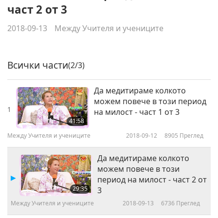
част 2 от 3
2018-09-13
Между Учителя и учениците
Всички части
(2/3)
Да медитираме колкото
можем повече в този период
1
на милост - част 1 от 3
41:58
Между Учителя и учениците
2018-09-12
8905
Преглед
Да медитираме колкото
можем повече в този
период на милост - част 2 от
29:35
3
Между Учителя и учениците
2018-09-13
6736
Преглед