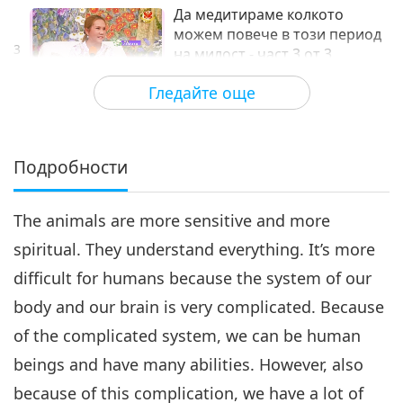
Да медитираме колкото
можем повече в този период
3
на милост - част 3 от 3
32:21
Гледайте още
Между Учителя и учениците
2018-09-14
9051
Преглед
Подробности
The animals are more sensitive and more
spiritual. They understand everything. It’s more
difficult for humans because the system of our
body and our brain is very complicated. Because
of the complicated system, we can be human
beings and have many abilities. However, also
because of this complication, we have a lot of