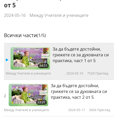
от 5
2024-05-16
Между Учителя и учениците
Всички части
(1/5)
За да бъдете достойни,
грижете се за духовната си
практика, част 1 от 5
34:11
Между Учителя и учениците
2024-05-16
7528
Преглед
За да бъдете достойни,
грижете се за духовната си
2
практика, част 2 от 5
23:21
Между Учителя и учениците
2024-05-17
5604
Преглед