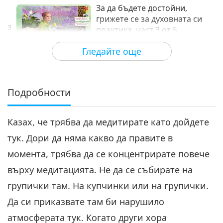
За да бъдете достойни,
грижете се за духовната си
3
практика, част 3 от 5
31:05
Гледайте още
Между Учителя и учениците
2024-05-18
6686
Преглед
За да бъдете достойни,
грижете се за духовната си
Подробности
4
практика, част 4 от 5
29:46
Казах, че трябва да медитирате като дойдете
Между Учителя и учениците
2024-05-19
5505
Преглед
тук. Дори да няма какво да правите в
За да бъдете достойни,
момента, трябва да се концентрирате повече
грижете се за духовната си
5
практика, част 5 от 5
върху медитацията. Не да се събирате на
34:17
групички там. На купчинки или на групички.
Между Учителя и учениците
2024-05-20
5189
Преглед
Да си приказвате там би нарушило
атмосферата тук. Когато други хора