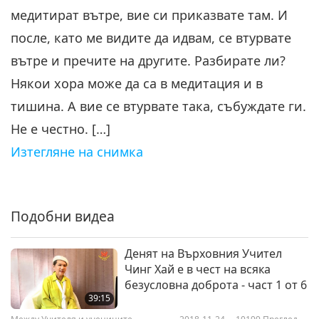
медитират вътре, вие си приказвате там. И
после, като ме видите да идвам, се втурвате
вътре и пречите на другите. Разбирате ли?
Някои хора може да са в медитация и в
тишина. А вие се втурвате така, събуждате ги.
Не е честно. […]
Изтегляне на снимка
Подобни видеа
Денят на Върховния Учител
Чинг Хай е в чест на всяка
безусловна доброта - част 1 от 6
39:15