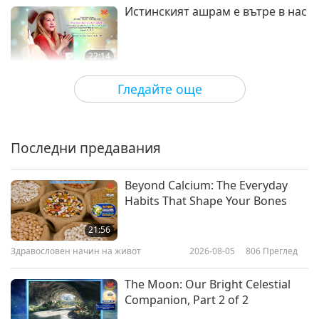
Истинският ашрам е вътре в нас
22:14
Между Учителя и учениците
2018-10-16
10773
Преглед
Гледайте още
Вечната Любов и Защита от
истински Учител
Последни предавания
24:39
Между Учителя и учениците
2018-10-15
17142
Преглед
Beyond Calcium: The Everyday
Habits That Shape Your Bones
Приемане и доверие в Небесата
- част 1 от 3
21:56
Здравословен начин на живот
2026-08-05
806
Преглед
38:26
Между Учителя и учениците
2018-10-11
7547
Преглед
The Moon: Our Bright Celestial
Companion, Part 2 of 2
Дрехите на истинския Учител -