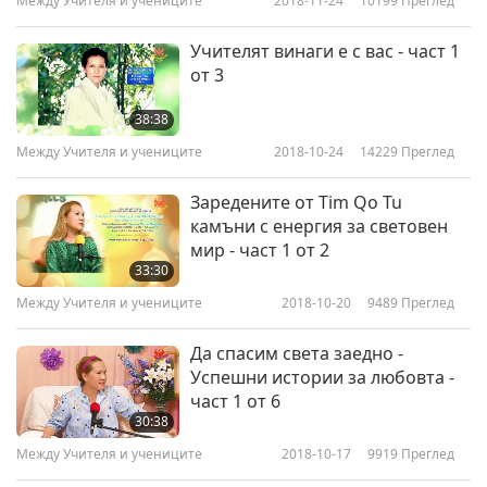
Между Учителя и учениците
2018-11-24
10199
Преглед
Учителят винаги е с вас - част 1
от 3
38:38
Между Учителя и учениците
2018-10-24
14229
Преглед
Заредените от Tim Qo Tu
камъни с енергия за световен
мир - част 1 от 2
33:30
Между Учителя и учениците
2018-10-20
9489
Преглед
Да спасим света заедно -
Успешни истории за любовта -
част 1 от 6
30:38
Между Учителя и учениците
2018-10-17
9919
Преглед