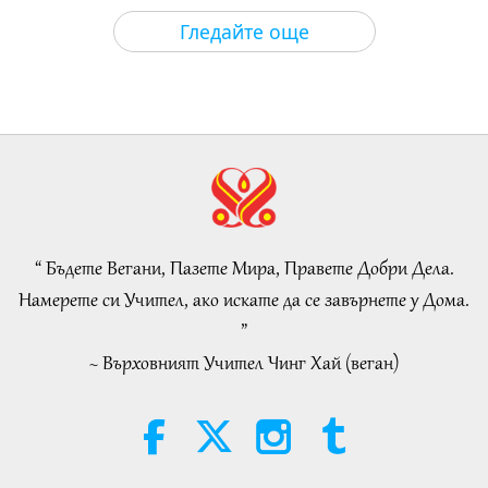
Важните Новини
2026-08-04
873
Преглед
Гледайте още
An Analysis of Pleasure:
Selections from the Works of
Pierre Gassendi (vegetarian), Part
19:31
2 of 2
Слова на Мъдростта
2026-08-04
886
Преглед
The Legend of the Star Apple
Tree, Part 2 of 2
“ Бъдете Вегани, Пазете Мира, Правете Добри Дела.
36:01
Намерете си Учител, ако искате да се завърнете у Дома.
Културни следи по света
2026-08-04
941
Преглед
”
~ Върховният Учител Чинг Хай (веган)
Climate Change Vulnerability
Around the World, Part 15 of a
Multi-part Series
33:51
Планетата Земя: нашият любящ дом
2026-08-04
890
Преглед