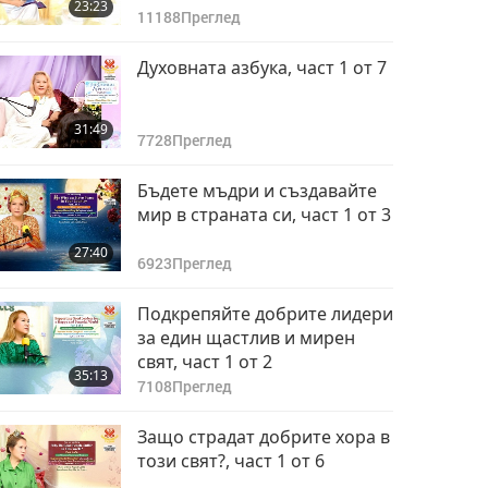
23:23
11188
Преглед
Духовната азбука, част 1 от 7
31:49
7728
Преглед
Бъдете мъдри и създавайте
мир в страната си, част 1 от 3
27:40
6923
Преглед
Подкрепяйте добрите лидери
за един щастлив и мирен
свят, част 1 от 2
35:13
7108
Преглед
Защо страдат добрите хора в
този свят?, част 1 от 6