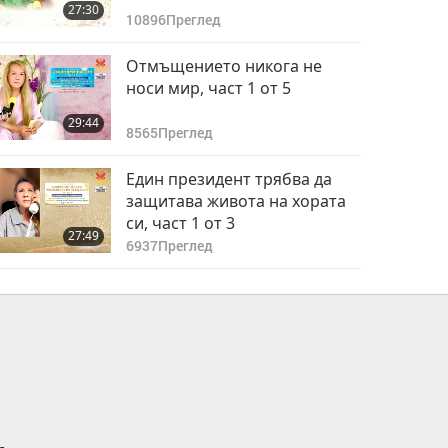
27:30
10896
Преглед
Отмъщението никога не
носи мир, част 1 от 5
29:44
8565
Преглед
Един президент трябва да
защитава живота на хората
си, част 1 от 3
27:49
6937
Преглед