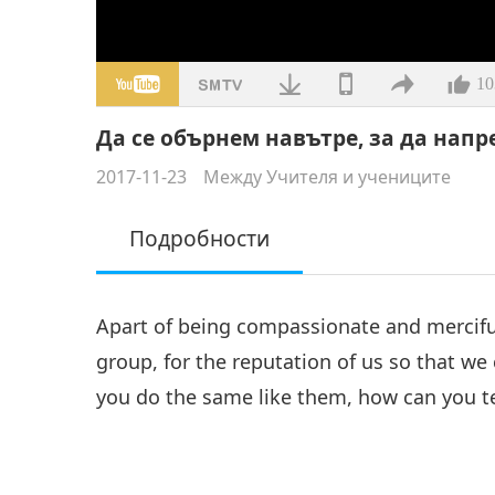
10
Да се обърнем навътре, за да напре
2017-11-23
Между Учителя и учениците
Подробности
Apart of being compassionate and merciful
group, for the reputation of us so that we
you do the same like them, how can you t