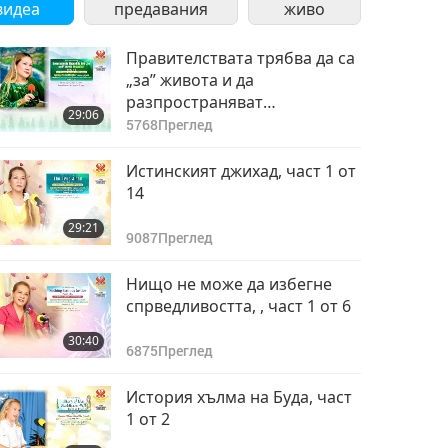
видеа
предавания
живо
Правителствата трябва да са
„за” живота и да
разпространяват
29:06
веганството, част 1 от 8
5768
Преглед
Истинският джихад, част 1 от
14
29:21
9087
Преглед
Нищо не може да избегне
спрведливостта, , част 1 от 6
30:40
6875
Преглед
История хълма на Буда, част
1 от 2