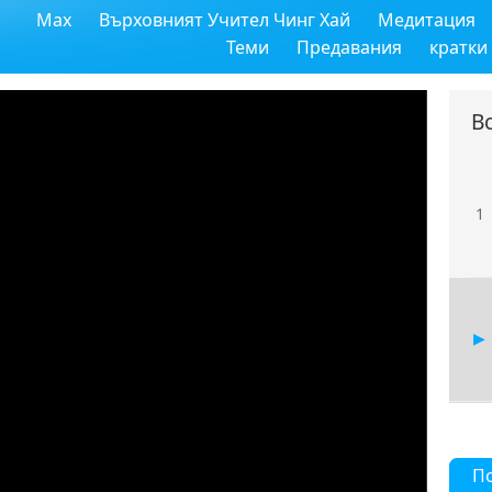
Max
Върховният Учител Чинг Хай
Медитация
Теми
Предавания
кратки
В
1
П