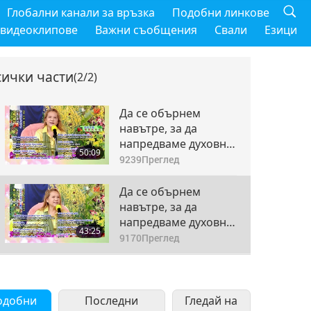
Глобални канали за връзка
Подобни линкове
 видеоклипове
Важни съобщения
Свали
Езици
сички части
(2/2)
Да се обърнем
навътре, за да
напредваме духовно
50:09
- част 1 от 2
9239
Преглед
Да се обърнем
навътре, за да
напредваме духовно
43:25
- част 2 от 2
9170
Преглед
одобни
Последни
Гледай на