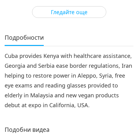
17:55
Гледайте още
Важните Новини
2018-05-03
4878
Преглед
Важните Новини
Подробности
4
21:32
Cuba provides Kenya with healthcare assistance,
Важните Новини
2018-05-04
4650
Преглед
Georgia and Serbia ease border regulations, Iran
Важните Новини
helping to restore power in Aleppo, Syria, free
eye exams and reading glasses provided to
5
20:55
elderly in Malaysia and new vegan products
Важните Новини
2018-05-05
4579
Преглед
debut at expo in California, USA.
Важните Новини
Подобни видеа
6
20:42