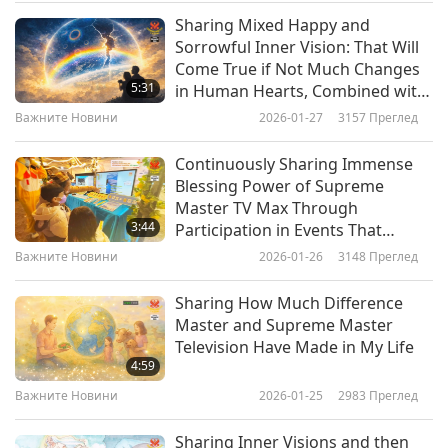
Sharing Mixed Happy and
Важните Новини
2018-05-06
4634
Преглед
Sorrowful Inner Vision: That Will
Come True if Not Much Changes
Важните Новини
5:31
in Human Hearts, Combined with
7
Real and Fast Action!
Важните Новини
2026-01-27
3157
Преглед
21:57
Continuously Sharing Immense
Важните Новини
2018-05-07
4743
Преглед
Blessing Power of Supreme
Master TV Max Through
Важните Новини
3:44
Participation in Events That
8
Attract Many Lucky Visitors
Важните Новини
2026-01-26
3148
Преглед
23:11
Sharing How Much Difference
Важните Новини
2018-05-08
4495
Преглед
Master and Supreme Master
Television Have Made in My Life
Важните Новини
4:59
9
Важните Новини
2026-01-25
2983
Преглед
19:54
Sharing Inner Visions and then
Важните Новини
2018-05-09
4729
Преглед