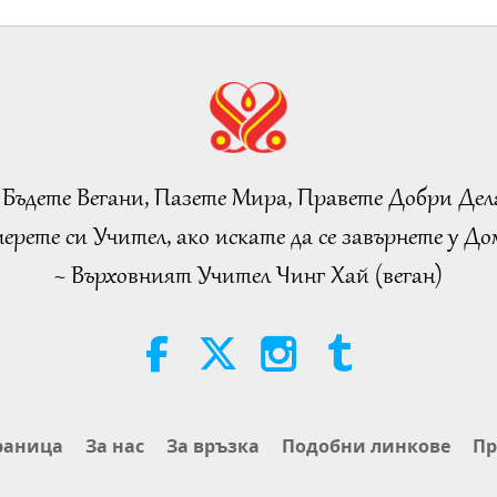
19
20
 Бъдете Вегани, Пазете Мира, Правете Добри Дел
ерете си Учител, ако искате да се завърнете у Дом
~ Върховният Учител Чинг Хай (веган)
21
22
раница
За нас
За връзка
Подобни линкове
Пр