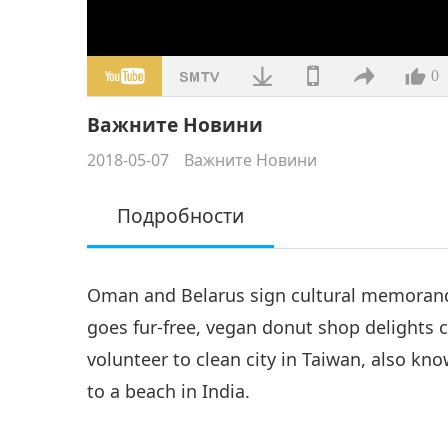
0
Важните Новини
2018-05-07
Важните Новини
Подробности
Oman and Belarus sign cultural memorand
goes fur-free, vegan donut shop delights
volunteer to clean city in Taiwan, also kno
to a beach in India.