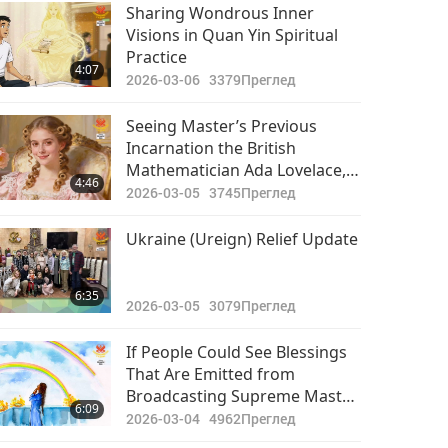
Важните Новини
Sharing Wondrous Inner
Visions in Quan Yin Spiritual
2018-05-11
4479
Practice
19:40
4:07
Преглед
2026-03-06
3379
Преглед
Важните Новини
Seeing Master’s Previous
Incarnation the British
2018-05-12
4696
Mathematician Ada Lovelace,
19:59
4:46
Преглед
the Founder of Modern
2026-03-05
3745
Преглед
Computer Programming
Важните Новини
Ukraine (Ureign) Relief Update
2018-05-13
4497
22:02
6:35
Преглед
2026-03-05
3079
Преглед
Важните Новини
If People Could See Blessings
That Are Emitted from
2018-05-14
4270
Broadcasting Supreme Master
25:40
6:09
Преглед
TV Max, Every Sincere Person
2026-03-04
4962
Преглед
on Earth Would Bow in