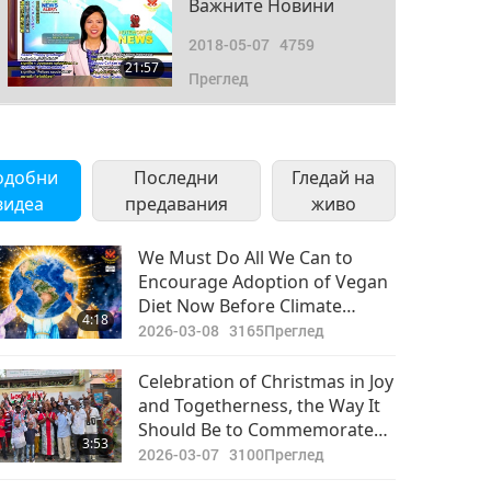
Важните Новини
2018-05-07
4759
21:57
Преглед
Важните Новини
2018-05-08
4512
одобни
Последни
Гледай на
23:11
видеа
предавания
Преглед
живо
Важните Новини
We Must Do All We Can to
Encourage Adoption of Vegan
2018-05-09
4750
Diet Now Before Climate
19:54
4:18
Преглед
Change Makes Our Planet
2026-03-08
3165
Преглед
Unlivable for Humans and
Важните Новини
Animal-people Alike
Celebration of Christmas in Joy
and Togetherness, the Way It
2018-05-10
4779
Should Be to Commemorate
22:18
3:53
Преглед
Birth of Lord Jesus
2026-03-07
3100
Преглед