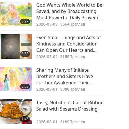
Важните Новини
Humble Gratitude at the Grace
God Wants Whole World to Be
Almighty God Has Afforded Us
Saved, and by Broadcasting
2018-05-15
4785
at This Time
Most Powerful Daily Prayer in
22:19
3:27
Преглед
Our Homes and Everywhere
2026-03-03
3664
Преглед
We Go, We Can Do Our Part to
Важните Новини
Help God’s Plan Unfold for All
Even Small Things and Acts of
Earth
Kindness and Consideration
2018-05-16
4708
Can Open Our Hearts and
18:22
3:32
Преглед
Allow God’s Love to Connect
2026-03-02
3155
Преглед
with Us Because We Are
Важните Новини
Aligned with It
Sharing Many of Initiate
Brothers and Sisters Have
2018-05-17
4736
Further Awakened Their
20:55
3:53
Преглед
Compassion, Kindness, and
2026-03-01
3080
Преглед
Gratitude as a Result of Floods
Важните Новини
Is Transformation That Will
Tasty, Nutritious Carrot Ribbon
Serve to Lead Âu Lạc (Vietnam)
Salad with Sesame Dressing
2018-05-18
4569
to Brighter Future
20:50
1:48
Преглед
2026-03-01
3189
Преглед