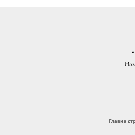
“
Нам
Главна ст