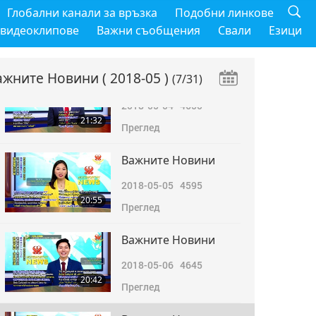
Важните Новини
Глобални канали за връзка
Подобни линкове
2018-05-03
4884
 видеоклипове
Важни съобщения
Свали
Езици
17:55
Преглед
ажните Новини
( 2018-05 )
(7/31)
Важните Новини
2018-05-04
4650
21:32
Преглед
Важните Новини
2018-05-05
4595
20:55
Преглед
Важните Новини
2018-05-06
4645
20:42
Преглед