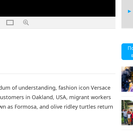
8
П
9
um of understanding, fashion icon Versace
 customers in Oakland, USA, migrant workers
wn as Formosa, and olive ridley turtles return
10