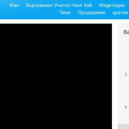
Max
Върховният Учител Чинг Хай
Медитация
3
Теми
Предавания
кратки
В
4
5
6