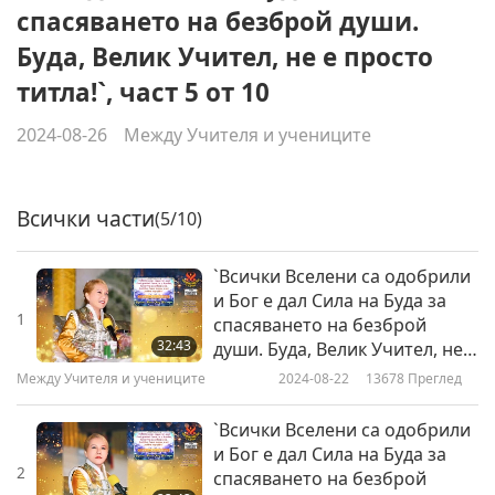
спасяването на безброй души.
Буда, Велик Учител, не е просто
титла!`, част 5 от 10
2024-08-26
Между Учителя и учениците
Всички части
(5/10)
`Всички Вселени са одобрили
и Бог е дал Сила на Буда за
1
спасяването на безброй
32:43
души. Буда, Велик Учител, не е
просто титла!`, част 1 от 10
Между Учителя и учениците
2024-08-22
13678
Преглед
`Всички Вселени са одобрили
и Бог е дал Сила на Буда за
2
спасяването на безброй