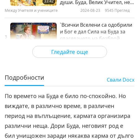
33:42
души. Буда, Велик Учител, не е
просто титла!`, част 2 от 10
Между Учителя и учениците
2024-08-23
9545
Преглед
`Всички Вселени са одобрили
и Бог е дал Сила на Буда за
3
спасяването на безброй
29:29
души. Буда, Велик Учител, не е
Гледайте още
просто титла!`, част 3 от 10
Между Учителя и учениците
2024-08-24
8613
Преглед
`Всички Вселени са одобрили
и Бог е дал Сила на Буда за
Подробности
Свали
Docx
4
спасяването на безброй
30:17
души. Буда, Велик Учител, не е
просто титла!`, част 4 от 10
По времето на Буда е било по-спокойно. Но
Между Учителя и учениците
2024-08-25
7413
Преглед
виждате, в различно време, в различен
`Всички Вселени са
период на въплъщение, кармата организира
одобрили и Бог е дал Сила
на Буда за спасяването на
различни неща. Дори Буда, неговият род е
29:04
безброй души. Буда, Велик
бил унищожен заради някаква карма от дълго
Учител, не е просто титла!`,