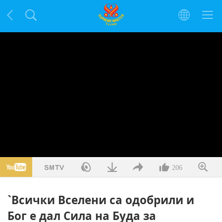
206
`Всички Вселени са одобрили и
Бог е дал Сила на Буда за