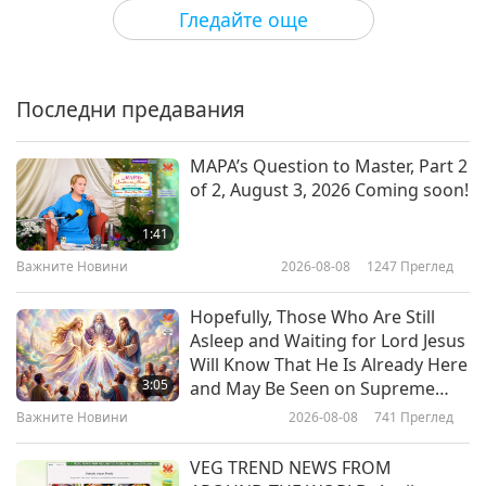
Между Учителя и учениците
2026-05-31
6065
Преглед
Гледайте още
Смейте се по пътя към
Небесата, част 1 от 8
Последни предавания
37:55
Между Учителя и учениците
2026-05-23
4639
Преглед
MAPA’s Question to Master, Part 2
of 2, August 3, 2026 Coming soon!
112-те начина на концентрация
на Шива II, част 1 от 4
1:41
Важните Новини
2026-08-08
1247
Преглед
36:56
Между Учителя и учениците
2026-05-19
5232
Преглед
Hopefully, Those Who Are Still
Asleep and Waiting for Lord Jesus
112-те начина на концентрация
Will Know That He Is Already Here
на Шива I, част 1 от 7
3:05
and May Be Seen on Supreme
Master Television
Важните Новини
2026-08-08
741
Преглед
37:31
Между Учителя и учениците
2026-05-12
5672
Преглед
VEG TREND NEWS FROM