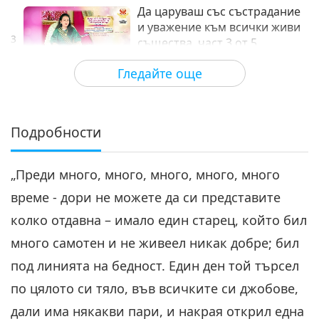
Да царуваш със състрадание
и уважение към всички живи
3
същества, част 3 от 5
31:15
Гледайте още
Между Учителя и учениците
2022-09-20
6278
Преглед
Да царуваш със състрадание
и уважение към всички живи
Подробности
4
същества, част 4 от 5
31:23
„Преди много, много, много, много, много
Между Учителя и учениците
2022-09-21
6050
Преглед
време - дори не можете да си представите
Да царуваш със състрадание
колко отдавна – имало един старец, който бил
и уважение към всички живи
5
същества, част 5 от 5
много самотен и не живеел никак добре; бил
29:48
под линията на бедност. Един ден той търсел
Между Учителя и учениците
2022-09-22
5962
Преглед
по цялото си тяло, във всичките си джобове,
дали има някакви пари, и накрая открил една