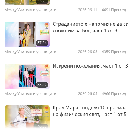
33:21
Между Учителя и учениците
2026-06-11
4691
Преглед
Страданието е напомняне да си
спомним за Бог, част 1 от 3
37:24
Между Учителя и учениците
2026-06-08
4359
Преглед
Искрени пожелания, част 1 от 3
38:52
Между Учителя и учениците
2026-06-05
4966
Преглед
Крал Мара споделя 10 правила
на физическия свят, част 1 от 5
40:57