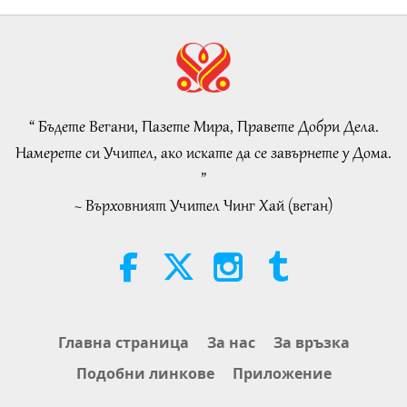
4:25
Because Energy Generated from
It Is Far More Powerful than Any
Важните Новини
2026-08-07
1172
Преглед
Negative Entity
Важните Новини
“ Бъдете Вегани, Пазете Мира, Правете Добри Дела.
34:52
Намерете си Учител, ако искате да се завърнете у Дома.
Важните Новини
2026-08-07
132
Преглед
”
~ Върховният Учител Чинг Хай (веган)
Selections from “Pistis Sophia” –
Chapters 71 and 72, Part 1 of 2
19:35
Слова на Мъдростта
2026-08-07
159
Преглед
Eating Our Way To Extinction,
Главна страница
За нас
За връзка
Part 1 of 6
Подобни линкове
Приложение
24:55