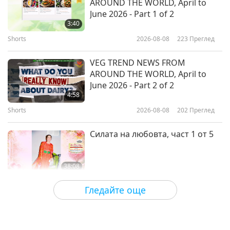
AROUND THE WORLD, April to
Трябва да искаме
June 2026 - Part 1 of 2
освобождение, за да бъдем
3:40
освободени, Част 1 от 3
Shorts
2026-08-08
223
Преглед
38:43
Между Учителя и учениците
2026-05-09
5143
Преглед
VEG TREND NEWS FROM
AROUND THE WORLD, April to
Историята на фестивала Чин
June 2026 - Part 2 of 2
Мин, част 1 от 4
4:58
Shorts
2026-08-08
202
Преглед
37:24
Между Учителя и учениците
2026-05-05
4909
Преглед
Силата на любовта, част 1 от 5
38:08
Между Учителя и учениците
2026-08-08
788
Преглед
Гледайте още
There Is No Need to Be Afraid of
Negative Power When We Are
Using Supreme Master TV Max