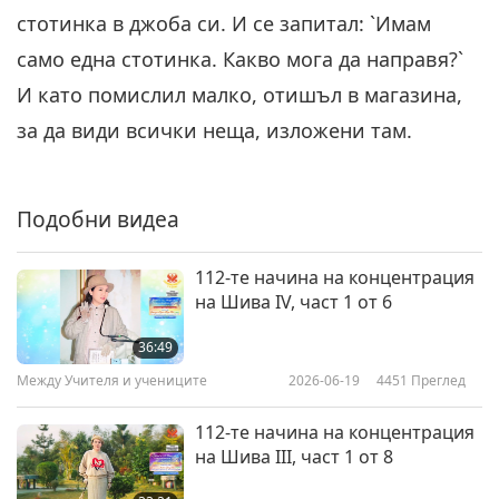
стотинка в джоба си. И се запитал: `Имам
само една стотинка. Какво мога да направя?`
И като помислил малко, отишъл в магазина,
за да види всички неща, изложени там.
Подобни видеа
112-те начина на концентрация
на Шива IV, част 1 от 6
36:49
Между Учителя и учениците
2026-06-19
4451
Преглед
112-те начина на концентрация
на Шива III, част 1 от 8