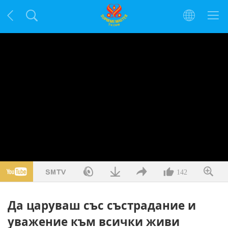
142
Да царуваш със състрадание и
уважение към всички живи