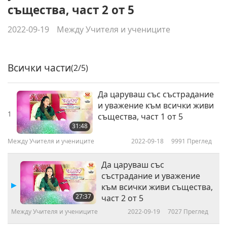
същества, част 2 от 5
2022-09-19
Между Учителя и учениците
Всички части
(2/5)
Да царуваш със състрадание
и уважение към всички живи
1
същества, част 1 от 5
31:48
Между Учителя и учениците
2022-09-18
9991
Преглед
Да царуваш със
състрадание и уважение
към всички живи същества,
27:37
част 2 от 5
Между Учителя и учениците
2022-09-19
7027
Преглед