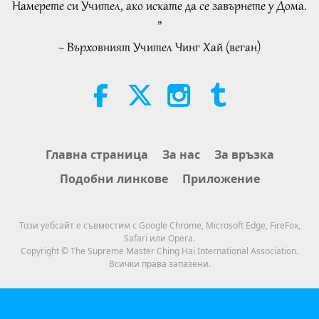
Намерете си Учител, ако искате да се завърнете у Дома.
Слова на Мъдростта
2026-08-06
332
Преглед
”
~ Върховният Учител Чинг Хай (веган)
Tammy Fry (vegan): Planting
Seeds for a Kinder World, Part 1
of 2
19:47
Веге елит
2026-08-06
287
Преглед
Разговори за вътрешния мир на
Главна страница
За нас
За връзка
Учителя, част 1 от 2
Подобни линкове
Приложение
38:45
Между Учителя и учениците
2026-08-06
1295
Преглед
Този уебсайт е съвместим с Google Chrome, Microsoft Edge, FireFox,
Safari или Opera.
Spanish court upholds rights of
Copyright © The Supreme Master Ching Hai International Association.
vegan meat producer in legal
Всички права запазени.
challenge.
2:01
Важните Новини
2026-08-06
469
Преглед