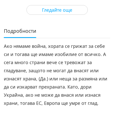
27:29
Гледайте още
Между Учителя и учениците
2022-05-22
4887
Преглед
Двамата приятели, част 4 от
10
Подробности
4
26:24
Ако нямаме война, хората се грижат за себе
Между Учителя и учениците
2022-05-23
5363
Преглед
си и тогава ще имаме изобилие от всичко. А
Двамата приятели, част 5 от
сега много страни вече се тревожат за
10
5
гладуване, защото не могат да внасят или
29:05
изнасят храна, (Да.) или неща за размяна или
Между Учителя и учениците
2022-05-24
5114
Преглед
да си изкарват прехраната. Като, дори
Двамата приятели, част 6 от
Украйна, ако не може да внася или изнася
10
храни, тогава ЕС, Европа ще умре от глад.
6
28:48