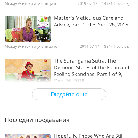
Между Учителя и учениците
2019-07-17
14736
Преглед
Двамата приятели, част 10
от 10
Master’s Meticulous Care and
Advice, Part 1 of 3, Sep. 26, 2015
27:27
37:59
Между Учителя и учениците
2022-05-29
4591
Преглед
Между Учителя и учениците
2019-07-14
8844
Преглед
The Surangama Sutra: The
Demonic States of the Form and
Feeling Skandhas, Part 1 of 9,
40:34
Dec. 26, 2018
Между Учителя и учениците
2019-07-05
16699
Преглед
Гледайте още
Нови Буди се родиха - част 1 от
4
Последни предавания
33:40
Между Учителя и учениците
2019-07-01
10266
Преглед
Hopefully, Those Who Are Still