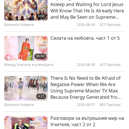
Asleep and Waiting for Lord Jesus
Честит Ден на Детето - „Къде са
Will Know That He Is Already Here
бутилките?” - част 1 от 2
3:05
and May Be Seen on Supreme
Master Television
Важните Новини
2026-08-08
357
Преглед
30:59
Между Учителя и учениците
2019-06-29
8412
Преглед
Силата на любовта, част 1 от 5
Buddhist Stories: The Story of
Khuda, Part 1 of 7, Aug. 24, 2015
38:08
Между Учителя и учениците
2026-08-08
367
Преглед
31:29
Между Учителя и учениците
2019-06-22
10509
Преглед
There Is No Need to Be Afraid of
Negative Power When We Are
The Surangama Sutra: The Origin
Using Supreme Master TV Max
of Demonic States, Part 1 of 7,
4:25
Because Energy Generated from
Dec. 25, 2018
It Is Far More Powerful than Any
Важните Новини
2026-08-07
983
Преглед
28:57
Negative Entity
Между Учителя и учениците
2019-06-15
15314
Преглед
Разговори за вътрешния мир на
Учителя, част 2 от 2
Променете навиците си, бъдете