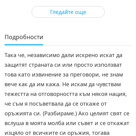
27:29
Гледайте още
Между Учителя и учениците
2022-05-22
4887
Преглед
Двамата приятели, част 4 от
10
Подробности
4
26:24
Така че, независимо дали искрено искат да
Между Учителя и учениците
2022-05-23
5363
Преглед
защитят страната си или просто използват
Двамата приятели, част 5 от
това като извинение за преговори, не знам
10
5
вече как да им кажа. Не искам да чувствам
29:05
тежестта на отговорността към някоя нация,
Между Учителя и учениците
2022-05-24
5114
Преглед
че съм я посъветвала да се откаже от
Двамата приятели, част 6 от
оръжията си. (Разбираме.) Ако целият свят се
10
вслуша в моята молба или съвет и се откажат
6
28:48
изцяло от всичките си оръжия, тогава