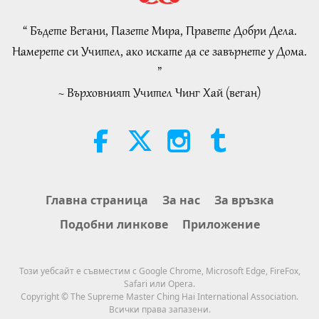
Selections from the Hadith, Part 2
of 2
“ Бъдете Вегани, Пазете Мира, Правете Добри Дела.
21:43
Намерете си Учител, ако искате да се завърнете у Дома.
Слова на Мъдростта
2026-08-06
333
Преглед
”
~ Върховният Учител Чинг Хай (веган)
Tammy Fry (vegan): Planting
Seeds for a Kinder World, Part 1
of 2
19:47
Веге елит
2026-08-06
287
Преглед
Разговори за вътрешния мир на
Главна страница
За нас
За връзка
Учителя, част 1 от 2
Подобни линкове
Приложение
38:45
Между Учителя и учениците
2026-08-06
1295
Преглед
Този уебсайт е съвместим с Google Chrome, Microsoft Edge, FireFox,
Safari или Opera.
Spanish court upholds rights of
Copyright © The Supreme Master Ching Hai International Association.
vegan meat producer in legal
Всички права запазени.