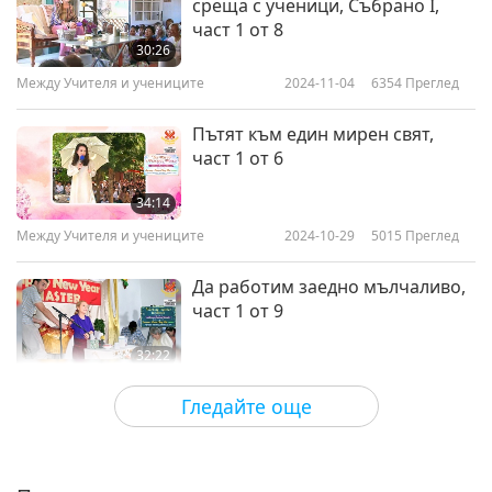
среща с ученици, Събрано I,
част 1 от 8
Двамата приятели, част 10 от
30:26
10
10
Между Учителя и учениците
2024-11-04
6354
Преглед
27:27
Пътят към един мирен свят,
Между Учителя и учениците
2022-05-29
4591
Преглед
част 1 от 6
34:14
Между Учителя и учениците
2024-10-29
5015
Преглед
Да работим заедно мълчаливо,
част 1 от 9
32:22
Между Учителя и учениците
2024-10-20
5460
Преглед
Гледайте още
Как да спасите живота си в това
сурово, брутално време за
възмездие, част 1 от 5