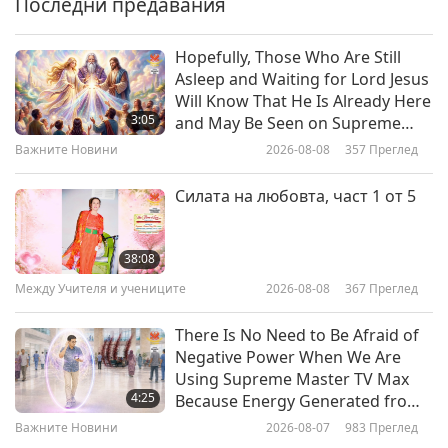
Последни предавания
32:52
Между Учителя и учениците
2024-10-15
10778
Преглед
Hopefully, Those Who Are Still
Asleep and Waiting for Lord Jesus
Правилното решение избягва
Will Know That He Is Already Here
навреждането на другите, част
3:05
and May Be Seen on Supreme
1 от 2
Master Television
Важните Новини
2026-08-08
357
Преглед
33:58
Между Учителя и учениците
2024-10-13
5632
Преглед
Силата на любовта, част 1 от 5
Чистотата на сърцето е много
важна за духовната практика,
38:08
част 1 от 3
Между Учителя и учениците
2026-08-08
367
Преглед
26:58
Между Учителя и учениците
2024-10-10
5595
Преглед
There Is No Need to Be Afraid of
Negative Power When We Are
Къде да намерите убежище в
Using Supreme Master TV Max
добрите религиозни традиции,
4:25
Because Energy Generated from
част 1 от 11
It Is Far More Powerful than Any
Важните Новини
2026-08-07
983
Преглед
33:55
Negative Entity