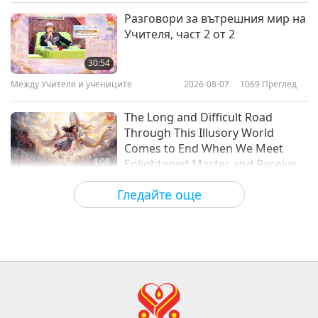
Между Учителя и учениците
2024-09-29
9769
Преглед
Разговори за вътрешния мир на
Учителя, част 2 от 2
The Zealous Ghost Falsely
Declaring He Is Maitreya Buddha,
30:54
Part 1 of 9, Aug. 26, 2024
Между Учителя и учениците
2026-08-07
1069
Преглед
32:29
Между Учителя и учениците
2024-09-20
6965
Преглед
The Long and Difficult Road
Through This Illusory World
Comes to End When We Meet
4:08
Enlightened Master and Receive
Initiation
Важните Новини
2026-08-06
1059
Преглед
Гледайте още
Важните Новини
35:06
Важните Новини
2026-08-06
288
Преглед
Islamic Ethics on Water: