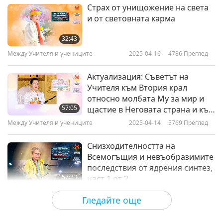
Страх от унищожение на света
и от световната карма
32:43
Между Учителя и учениците
2025-04-16
4786
Преглед
Актуализация: Съветът на
Учителя към Втория крал
относно молбата Му за мир и
57:05
щастие в Неговата страна и към
Островния крал относно
Между Учителя и учениците
2025-04-14
5769
Преглед
молбата Му за прошка/мир и
Неговото здраве, част 1 от 2
Снизходителността на
Всемогъщия и невъобразимите
последствия от ядрения синтез,
57:23
част 1 от 2
Между Учителя и учениците
2025-04-12
8186
Преглед
Гледайте още
Двамата крале трябва да