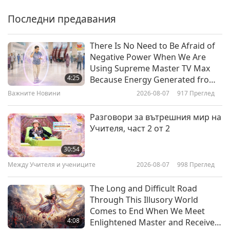
изпълнят своя дълг
Последни предавания
59:36
Между Учителя и учениците
2025-04-11
4701
Преглед
There Is No Need to Be Afraid of
Negative Power When We Are
Трите стъпки, които да следвате
Using Supreme Master TV Max
за сключването на мир, част 1
4:25
Because Energy Generated from
от 3
It Is Far More Powerful than Any
Важните Новини
2026-08-07
917
Преглед
45:00
Negative Entity
Между Учителя и учениците
2025-04-08
5457
Преглед
Разговори за вътрешния мир на
Учителя, част 2 от 2
Пътят към мир в Украйна
(Юрейн) и света част 1 от 13
30:54
Между Учителя и учениците
2026-08-07
998
Преглед
37:08
Между Учителя и учениците
2025-03-26
5396
Преглед
The Long and Difficult Road
Through This Illusory World
Победа над смущаващия мира
Comes to End When We Meet
свят, част 1 от 11
4:08
Enlightened Master and Receive