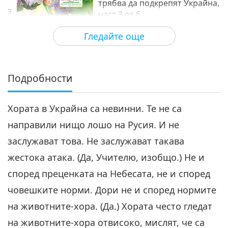
трябва да подкрепят Украйна,
3
част 3 от 6
28:56
Гледайте още
Между Учителя и учениците
2022-03-12
6685
Преглед
Правителствата по света
трябва да подкрепят Украйна,
Подробности
4
част 4 от 6
27:29
Хората в Украйна са невинни. Те не са
Между Учителя и учениците
2022-03-13
6267
Преглед
направили нищо лошо на Русия. И не
Правителствата по света
заслужават това. Не заслужават такава
трябва да подкрепят Украйна,
5
част 5 от 6
жестока атака. (Да, Учителю, изобщо.) Не и
26:05
според преценката на Небесата, не и според
Между Учителя и учениците
2022-03-14
6036
Преглед
човешките норми. Дори не и според нормите
Правителствата по света
на животните-хора. (Да.) Хората често гледат
трябва да подкрепят
на животните-хора отвисоко, мислят, че са
Украйна, част 6 от 6