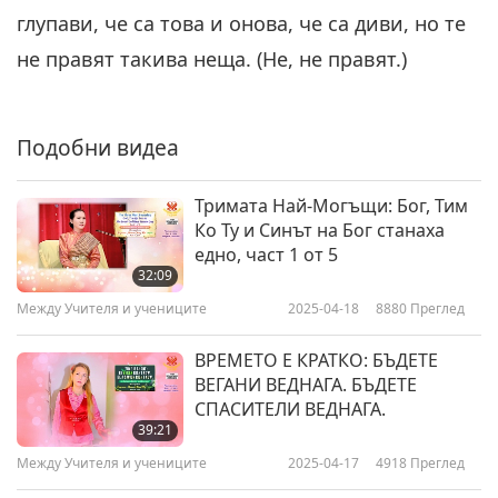
26:03
глупави, че са това и онова, че са диви, но те
Между Учителя и учениците
2022-03-15
5926
Преглед
не правят такива неща. (Не, не правят.)
Подобни видеа
Тримата Най-Могъщи: Бог, Тим
Ко Ту и Синът на Бог станаха
едно, част 1 от 5
32:09
Между Учителя и учениците
2025-04-18
8880
Преглед
ВРЕМЕТО Е КРАТКО: БЪДЕТЕ
ВЕГАНИ ВЕДНАГА. БЪДЕТЕ
СПАСИТЕЛИ ВЕДНАГА.
39:21
Между Учителя и учениците
2025-04-17
4918
Преглед