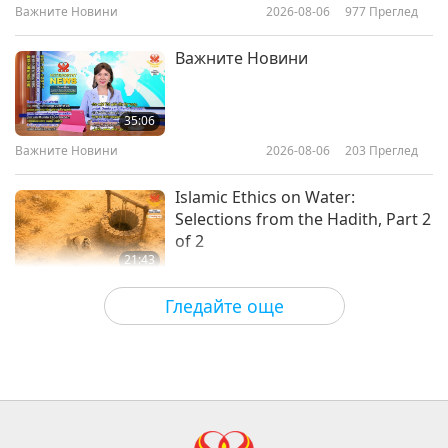
Initiation
Важните Новини
2026-08-06
977
Преглед
33:45
Между Учителя и учениците
2025-03-15
8027
Преглед
Важните Новини
Състрадание към олакските
(виетнамските) бежанци,
35:06
копнеещи за Дома, част 1 от 5
Важните Новини
2026-08-06
203
Преглед
37:34
Между Учителя и учениците
2025-03-10
3806
Преглед
Islamic Ethics on Water:
Selections from the Hadith, Part 2
of 2
21:43
Слова на Мъдростта
2026-08-06
201
Преглед
Гледайте още
Tammy Fry (vegan): Planting
Seeds for a Kinder World, Part 1
of 2
19:47
Веге елит
2026-08-06
184
Преглед