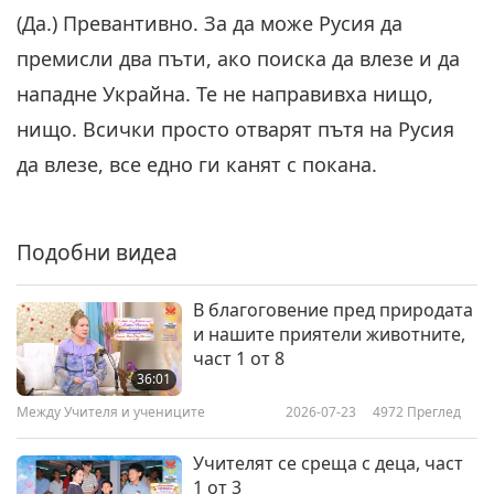
26:03
(Да.) Превантивно. За да може Русия да
Между Учителя и учениците
2022-03-15
5937
Преглед
премисли два пъти, ако поиска да влезе и да
нападне Украйна. Те не направивха нищо,
нищо. Всички просто отварят пътя на Русия
да влезе, все едно ги канят с покана.
Подобни видеа
В благоговение пред природата
и нашите приятели животните,
част 1 от 8
36:01
Между Учителя и учениците
2026-07-23
4972
Преглед
Учителят се среща с деца, част
1 от 3