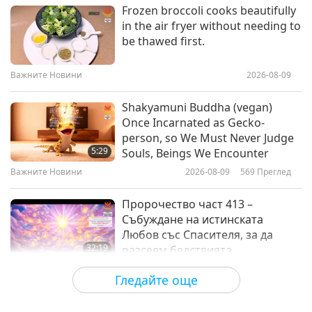
Между Учителя и учениците
2026-07-04
3726
Преглед
Frozen broccoli cooks beautifully
in the air fryer without needing to
Световният мир е тук:
be thawed first.
Медитирайте, за да бъде траен,
част 1 от 2
Важните Новини
2026-08-09
37:09
Между Учителя и учениците
2026-07-02
4617
Преглед
Shakyamuni Buddha (vegan)
Once Incarnated as Gecko-
Как да отворим още повече
person, so We Must Never Judge
балона на кармата на мира,
5:29
Souls, Beings We Encounter
част 1 от 6
Важните Новини
2026-08-09
569
Преглед
37:06
Между Учителя и учениците
2026-06-26
5613
Преглед
Пророчество част 413 –
Събуждане на истинската
Любов със Спасителя, за да
32:19
разсеем бедствията
Поредица за древните предсказания
2026-08-09
631
Преглед
Гледайте още
за нашата планета
Силата на любовта, част 2 от 5