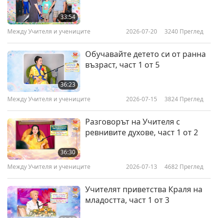
33:54
Между Учителя и учениците
2026-07-20
3240
Преглед
Обучавайте детето си от ранна
възраст, част 1 от 5
36:23
Между Учителя и учениците
2026-07-15
3824
Преглед
Разговорът на Учителя с
ревнивите духове, част 1 от 2
36:30
Между Учителя и учениците
2026-07-13
4682
Преглед
Учителят приветства Краля на
младостта, част 1 от 3