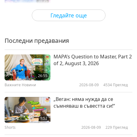
38:35
Между Учителя и учениците
2026-07-10
4356
Преглед
Гледайте още
Настоящото състояние на
нашата Планета в Големия
духовен план, част 1 от 4
Последни предавания
35:39
Между Учителя и учениците
2026-07-06
4951
Преглед
MAPA’s Question to Master, Part 2
of 2, August 3, 2026
Указания от МАПА за гладко
идване на Световния Мир
26:55
Важните Новини
2026-08-09
4534
Преглед
43:41
Между Учителя и учениците
2026-07-05
3989
Преглед
„Веган: няма нужда да се
съмняваш в съвестта си!“
Как да имаме мирен живот
1:52
Shorts
2026-08-09
229
Преглед
35:57