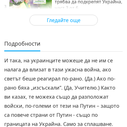
трябва да подкрепят Украйна,
3
част 3 от 6
28:56
Гледайте още
Между Учителя и учениците
2022-03-12
6694
Преглед
Правителствата по света
трябва да подкрепят Украйна,
Подробности
4
част 4 от 6
27:29
И така, на украинците можеше да не им се
Между Учителя и учениците
2022-03-13
6282
Преглед
налага да влизат в тази ужасна война, ако
Правителствата по света
светът беше реагирал по-рано. (Да.) Ако по-
трябва да подкрепят Украйна,
5
част 5 от 6
рано бяха „изсъскали”. (Да, Учителю.) Както
26:05
ви казах, те можеха също да разположат
Между Учителя и учениците
2022-03-14
6048
Преглед
войски, по-големи от тези на Путин – защото
Правителствата по света
са повече страни от Путин - също по
трябва да подкрепят Украйна,
границата на Украйна. Само за сплашване.
6
част 6 от 6