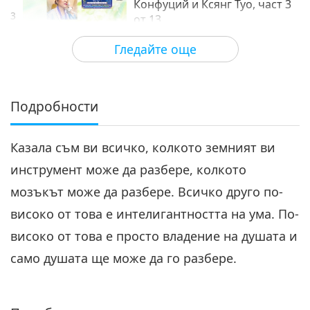
Конфуций и Ксянг Туо, част 3
3
от 13
25:51
Гледайте още
Между Учителя и учениците
2021-04-27
6253
Преглед
Историята на Учителя
Конфуций и Ксянг Туо, част 4
Подробности
4
от 13
26:33
Казала съм ви всичко, колкото земният ви
Между Учителя и учениците
2021-04-28
5996
Преглед
инструмент може да разбере, колкото
Историята на Учителя
мозъкът може да разбере. Всичко друго по-
Конфуций и Ксянг Туо, част 5
5
от 13
високо от това е интелигантността на ума. По-
25:07
високо от това е просто владение на душата и
Между Учителя и учениците
2021-04-29
7012
Преглед
само душата ще може да го разбере.
Историята на Учителя
Конфуций и Ксянг Туо, част 6
6
от 13