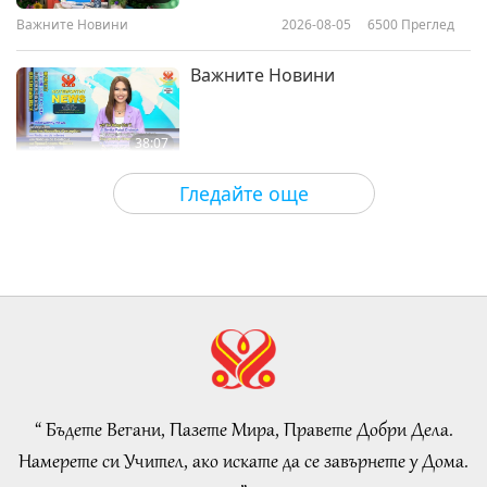
част 1 от 6
Важните Новини
2026-08-05
6500
Преглед
29:49
Между Учителя и учениците
2022-01-26
11250
Преглед
Важните Новини
38:07
Важните Новини
2026-08-05
181
Преглед
Гледайте още
Islamic Ethics on Water:
Selections from the Hadith, Part 1
of 2
22:27
Слова на Мъдростта
2026-08-05
172
Преглед
Beyond Calcium: The Everyday
Habits That Shape Your Bones
“ Бъдете Вегани, Пазете Мира, Правете Добри Дела.
21:56
Намерете си Учител, ако искате да се завърнете у Дома.
Здравословен начин на живот
2026-08-05
193
Преглед