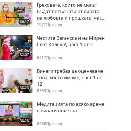
Греховете, които не могат
бъдат погълнати от силата
на любовта и прошката, част
36:17
1 от 3
7977
Преглед
Честита Веганска и на Мирен
Свят Коледа!, част 1 от 2
32:07
6417
Преглед
Винаги трябва да оценяваме
това, което имаме, част 1 от
12
38:23
8789
Преглед
Медитацията по всяко време
е винаги полезна
38:28
6286
Преглед