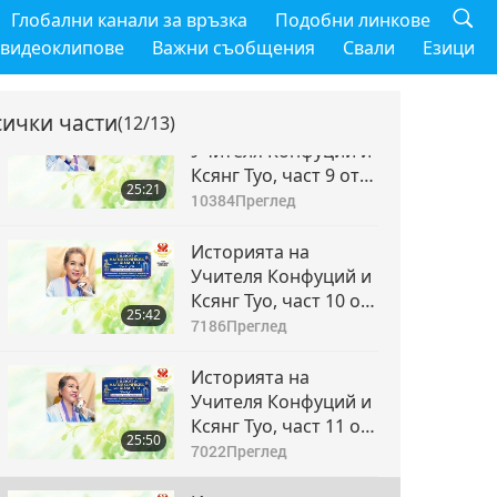
Историята на
Глобални канали за връзка
Подобни линкове
Учителя Конфуций и
 видеоклипове
Важни съобщения
Свали
Езици
Ксянг Туо, част 8 от
26:13
13
6036
Преглед
сички части
(12/13)
Историята на
Учителя Конфуций и
Ксянг Туо, част 9 от
25:21
13
10384
Преглед
Историята на
Учителя Конфуций и
Ксянг Туо, част 10 от
25:42
13
7186
Преглед
Историята на
Учителя Конфуций и
Ксянг Туо, част 11 от
25:50
13
7022
Преглед