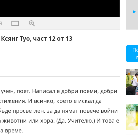
9
сянг Туо, част 12 от 13
13
П
 учен, поет. Написал е добри поеми, добри
стижения. И всичко, което е искал да
бъде просветлен, за да нямат повече войни
 животни или хора. (Да, Учителю.) И това е
а време.