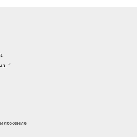
а.
а. ”
иложение