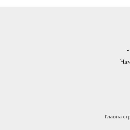
“
Нам
Главна ст