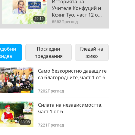
Историята на
Учителя Конфуций и
Ксянг Туо, част 12 от
29:15
13
6563
Преглед
Историята на
Учителя Конфуций и
одобни
Последни
Ксянг Туо, част 13 от
Гледай на
27:21
13
видеа
предавания
6602
Преглед
живо
Само безкористно даващите
са благородните, част 1 от 6
29:57
7202
Преглед
Силата на независимостта,
част 1 от 6
33:08
7221
Преглед