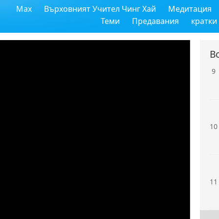
Max
Върховният Учител Чинг Хай
Медитация
8
Теми
Предавания
кратки
В
9
10
11