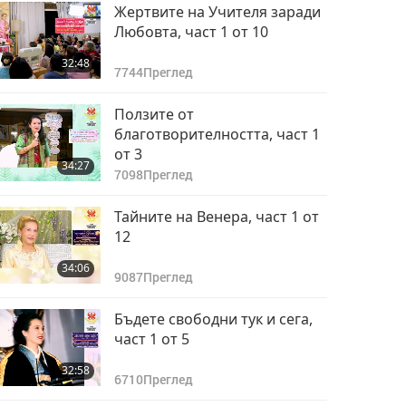
Жертвите на Учителя заради
Любовта, част 1 от 10
32:48
7744
Преглед
Ползите от
благотворителността, част 1
от 3
34:27
7098
Преглед
Тайните на Венера, част 1 от
12
34:06
9087
Преглед
Бъдете свободни тук и сега,
част 1 от 5
32:58
6710
Преглед