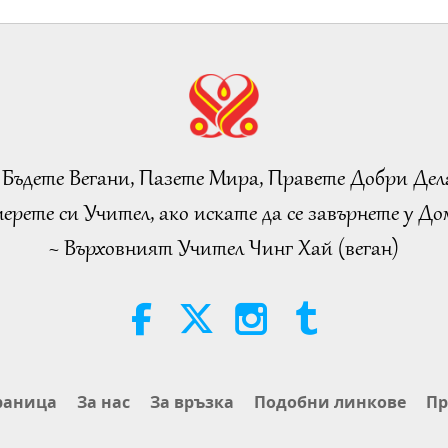
 Бъдете Вегани, Пазете Мира, Правете Добри Дел
ерете си Учител, ако искате да се завърнете у Дом
~ Върховният Учител Чинг Хай (веган)
раница
За нас
За връзка
Подобни линкове
Пр