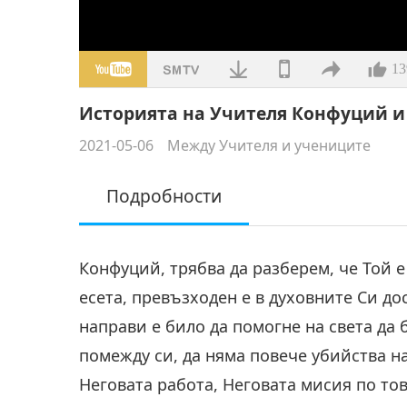
13
Историята на Учителя Конфуций и К
2021-05-06
Между Учителя и учениците
Подробности
Конфуций, трябва да разберем, че Той е
есета, превъзходен е в духовните Си до
направи е било да помогне на света да 
помежду си, да няма повече убийства на
Неговата работа, Неговата мисия по тов