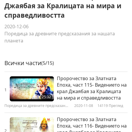
Джаябая за Кралицата на мира и
справедливостта
2020-12-06
Поредица за древните предсказания за нашата
планета
Всички части
(5/15)
Пророчество за Златната
Епоха, част 115- Видението на
1
крал Джаябая за Кралицата
25:32
на мира и справедливостта
Поредица за древните предсказания
2020-11-08
14119
Преглед
за нашата планета
Пророчество за Златната
Епоха, част 116- Видението на
2