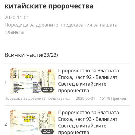
китайските пророчества
2020-11-01
Поредица за древните предсказания за нашата
планета
Всички части
(23/23)
Пророчество за Златната
Епоха, част 92 - Великият
1
Светец в китайските
22:12
пророчества
Поредица за древните предсказания
2020-05-31
15179
Преглед
за нашата планета
Пророчество за Златната
Епоха, част 93 - Великият
2
Светец в китайските
25:27
пророчества