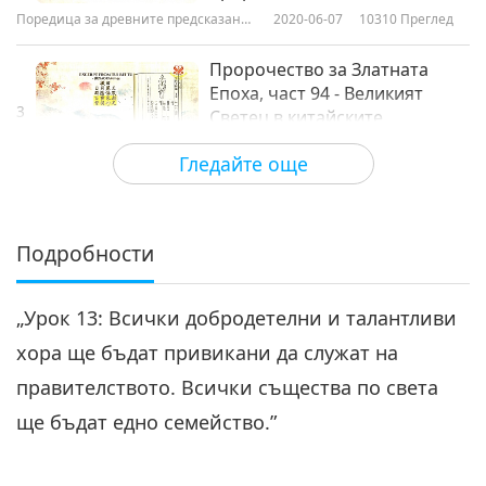
Поредица за древните предсказания
2020-06-07
10310
Преглед
за нашата планета
Пророчество за Златната
Епоха, част 94 - Великият
3
Светец в китайските
27:49
пророчества
Гледайте още
Поредица за древните предсказания
2020-06-14
9762
Преглед
за нашата планета
Пророчество за Златната
Епоха, част 95 - Великият
Подробности
4
Светец в китайските
24:27
пророчества
„Урок 13: Всички добродетелни и талантливи
Поредица за древните предсказания
2020-06-21
9601
Преглед
за нашата планета
хора ще бъдат привикани да служат на
Пророчество за Златната
правителството. Всички същества по света
Епоха, част 96 - Великият
5
Светец в китайските
ще бъдат едно семейство.”
22:57
пророчества
Поредица за древните предсказания
2020-06-28
8915
Преглед