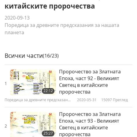
китайските пророчества
2020-09-13
Поредица за древните предсказания за нашата
планета
Всички части
(16/23)
Пророчество за Златната
Епоха, част 92 - Великият
1
Светец в китайските
22:12
пророчества
Поредица за древните предсказания
2020-05-31
15097
Преглед
за нашата планета
Пророчество за Златната
Епоха, част 93 - Великият
2
Светец в китайските
25:27
пророчества