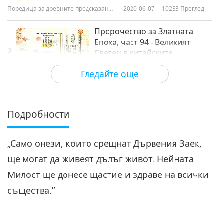
Поредица за древните предсказания
2020-06-07
10233
Преглед
за нашата планета
Пророчество за Златната
Епоха, част 94 - Великият
3
Светец в китайските
27:49
пророчества
Гледайте още
Поредица за древните предсказания
2020-06-14
9697
Преглед
за нашата планета
Пророчество за Златната
Епоха, част 95 - Великият
Подробности
4
Светец в китайските
24:27
пророчества
„Само онези, които срещнат Дървения Заек,
Поредица за древните предсказания
2020-06-21
9505
Преглед
за нашата планета
ще могат да живеят дълъг живот. Нейната
Пророчество за Златната
Милост ще донесе щастие и здраве на всички
Епоха, част 96 - Великият
5
Светец в китайските
същества.”
22:57
пророчества
Поредица за древните предсказания
2020-06-28
8847
Преглед