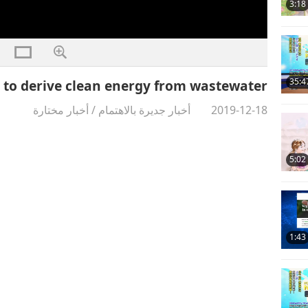
3:18
35:4
y to derive clean energy from wastewater
2019-12-18
أخبار جديرة بالاهتمام
/
أخبار مختارة
5:02
1:43