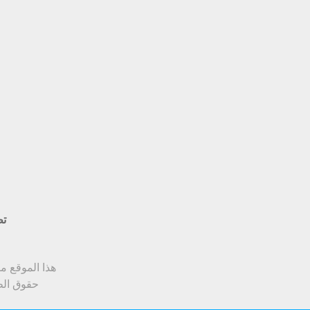
تط
هذا الموقع متوافق مع Google Chrome أو soft Edge
حقوق الط