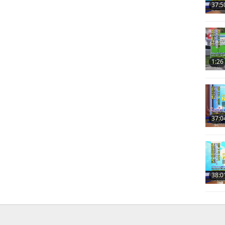
37:5
1:26
37:0
38:0