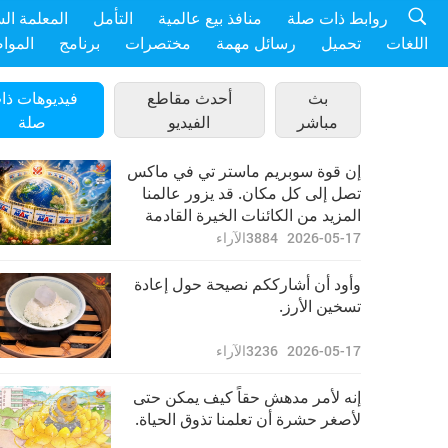
روابط ذات صلة
منافذ بيع عالمية
التأمل
المعلمة ال
اللغات
تحميل
رسائل مهمة
مختصرات
برنامج
الموا
بث
أحدث مقاطع
فيديوهات ذا
مباشر
الفيديو
صلة
إن قوة سوبريم ماستر تي في ماكس
تصل إلى كل مكان. قد يزور عالمنا
المزيد من الكائنات الخيرة القادمة
من خارج الأرض إذا أصبح هذا
2026-05-17
3884
الآراء
الكوكب مكاناً خيراً.
وأود أن أشارككم نصيحة حول إعادة
تسخين الأرز.
2026-05-17
3236
الآراء
إنه لأمر مدهش حقاً كيف يمكن حتى
لأصغر حشرة أن تعلمنا تذوق الحياة.