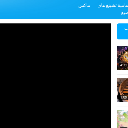
سامية تشينغ هاي
ماكس
ضيع
ت
4:31
1:09