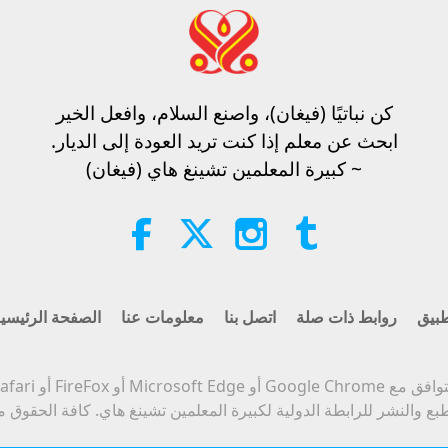
كن نباتيًا (فيغان)، واصنع السلام، وافعل الخير​
ابحث عن معلم إذا كنت تريد العودة إلى الديار.
~ كبيرة المعلمين تشينغ هاي (فيغان)
بيق
روابط ذات صلة
اتصل بنا
معلومات عنا
الصفحة الرئيسي
Micro أو FireFox أو Safari أو Opera.
بع والنشر للرابطة الدولية لكبيرة المعلمين تشينغ هاي. كافة الحقوق 