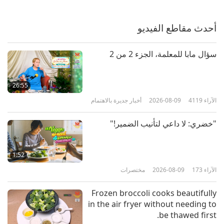
فرنسا تحث على التحول إلى الأطعمة
القائمة على النباتات.
أحدث مقاطع الفيديو
1:30
الآراء
3243
2026-04-01
أخبار جديرة بالاهتمام
سؤال مابا للمعلمة، الجزء 2 من 2
أخبار جديرة بالاهتمام
26:55
الآراء
4119
2026-08-09
أخبار جديرة بالاهتمام
37:41
الآراء
2783
2026-04-01
أخبار جديرة بالاهتمام
"خضري: لا داعي لتأنيب الضمير!"
فبينما نعمل جميعاً معاً للمساعدة في
إنقاذ كوكبنا والسمو به، سنشهد حدوث
1:52
العديد من المعجزات والبركات.
الآراء
173
2026-08-09
مختصرات
3:57
الآراء
3359
2026-03-31
أخبار جديرة بالاهتمام
Frozen broccoli cooks beautifully
in the air fryer without needing to
أخبار جديرة بالاهتمام
be thawed first.