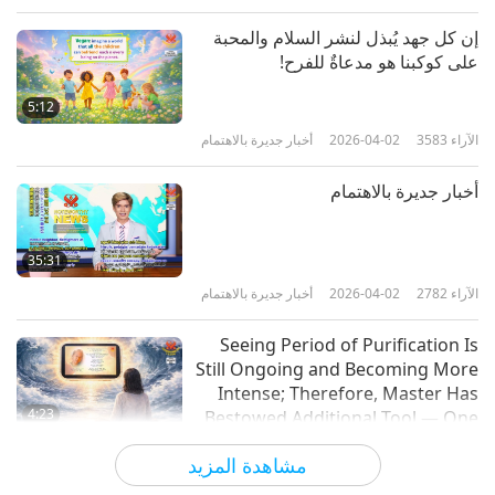
إن كل جهد يُبذل لنشر السلام والمحبة
على كوكبنا هو مدعاةٌ للفرح!
5:12
الآراء
3583
2026-04-02
أخبار جديرة بالاهتمام
أخبار جديرة بالاهتمام
35:31
الآراء
2782
2026-04-02
أخبار جديرة بالاهتمام
Seeing Period of Purification Is
Still Ongoing and Becoming More
Intense; Therefore, Master Has
4:23
Bestowed Additional Tool — One
That Carries Both Visual Image
الآراء
4380
2026-04-01
أخبار جديرة بالاهتمام
مشاهدة المزيد
and Sound of Master’s Most
Powerful Daily Prayer