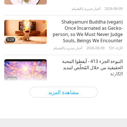
2026-08-09
أخبار جديرة بالاهتمام
34:47
الآراء
2622
2026-03-31
أخبار جديرة بالاهتمام
Shakyamuni Buddha (vegan)
Once Incarnated as Gecko-
أخبار جديرة بالاهتمام
person, so We Must Never Judge
5:29
Souls, Beings We Encounter
الآراء
531
2026-08-09
أخبار جديرة بالاهتمام
34:51
الآراء
2512
2026-03-30
أخبار جديرة بالاهتمام
النبوءة الجزء 413 - أيقظوا المحبة
الحقيقية من خلال المُخلّص لتبديد
الكارثة
32:19
الآراء
584
2026-08-09
سلسلة متعددة الأجزاء حول لتنبؤات القديمة الخاصة
مشاهدة المزيد
بكوكبنا
قوة المحبة، الجزء 2 من 5
32:43
الآراء
588
2026-08-09
بين المعلمة والتلاميذ