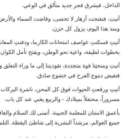
الداخل، فيشرق فجر جديد متألق في الوعي.
أتيتِ، فتفتحت أزهار لا تحصى، وفاضت السماء والأر
ومنذ هذا اليوم، يزول كل حزن.
أتيتِ فسكنتِ عواصف امتحانات الكارما، ودفنتِ المعانا
بخطوات لطيفة، واعية نحو الوطن، ويفتح تأمل الكوان 
أتيتِ ومنحتِنا قوة متجددة، تقوديننا إلى ما وراء التعلق
فتفيض دموع الفرح في خشوع صادق.
أتيتِ ورفعتِ الحيوات فوق كل المحن، ناشرة البركات في
مسروراً، محتفلاً بميلادك - والربيع يغني عند كل باب.
بأعمق الامتنان للمعلمة الحبيبة، أتمنى لك السلام وا
جميع العوالم، مرشداً البشرية إلى شاطئ اليقظة. التلميذ