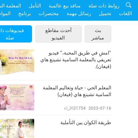
روابط ذات صلة
منافذ بيع عالمية
التأمل
المعلمة ال
اللغات
تحميل
رسائل مهمة
مختصرات
برنامج
الموا
بث
أحدث مقاطع
فيديوهات ذا
مباشر
الفيديو
صلة
"امشِ في طريق المحبة،" فيديو
تعريفي بالمعلمة السامية تشينغ هاي
(فيغان).
المعلم الحي - حياة وتعاليم المعلمة
السامية تشينغ هاي (فيغان)
2023-07-16
21754
الآراء
طريقة الكوان يين التأملية