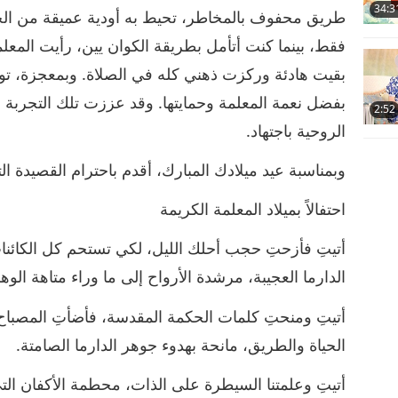
34:3
طريق محفوف بالمخاطر، تحيط به أودية عميقة من الجا
فقط، بينما كنت أتأمل بطريقة الكوان يين، رأيت المعل
بقيت هادئة وركزت ذهني كله في الصلاة. وبمعجزة، توق
بفضل نعمة المعلمة وحمايتها. وقد عززت تلك التجربة إي
2:52
الروحية باجتهاد.
وبمناسبة عيد ميلادك المبارك، أقدم باحترام القصيدة ا
احتفالاً بميلاد المعلمة الكريمة
أتيتِ فأزحتِ حجب أحلك الليل، لكي تستحم كل الكائنات
الدارما العجيبة، مرشدة الأرواح إلى ما وراء متاهة الوهم 
أتيتِ ومنحتِ كلمات الحكمة المقدسة، فأضأتِ المصباح 
الحياة والطريق، مانحة بهدوء جوهر الدارما الصامتة.
أتيتِ وعلمتنا السيطرة على الذات، محطمة الأكفان الت