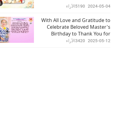
1
2024-05-04
5190
الآراء
With All Love and Gratitude to
Celebrate Beloved Master's
Birthday to Thank You for
Being Incarnated on Our
2025-05-12
3420
الآراء
Planet to Bless Every Being