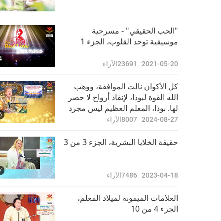
"الحب الحقيقي" - مسرحية
موسيقية توحد القلوب، الجزء 1
4
2021-05-20
23691
الآراء
كل الأكوان نالت الموافقة، ووهب
الله القوة لبوذا، لإنقاذ أرواح لا حصر
لها. بوذا، المعلم العظيم ليس مجرد
6
لقب! ،‘ الجزء 6 من 10
2024-08-27
8007
الآراء
حقيقة الخلايا البشرية، الجزء 3 من 3
7
2023-04-18
7486
الآراء
العلامات الميمونة لميلاد المعلم،
الجزء 4 من 10