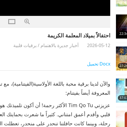
22:3
احتفالاً بميلاد المعلمة الكريمة
2026-05-12
أخبار جديرة بالاهتمام
/
برقيات قلبية
Docx
تحميل
27:2
والآن لدينا برقية محبة باللغة الأولاسية(الفيتنامية)، م
المعروفة أيضاً بفيتنام:
37:0
عزيزتي Tim Qo Tu الأكثر رحمة! أن أكون ت
قلبي وأقدم أعمق امتناني. كثيراً ما شعرت بحمايتك العجي
رحلة، وبينما كانت حافلتنا تنحدر على منحدر، تعطلت ا