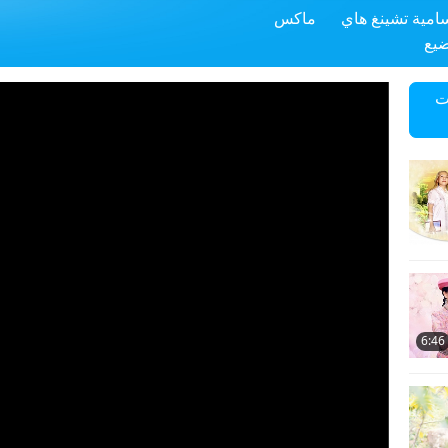
سامية تشينغ هاي
ماكس
ضيع
ت
6:46