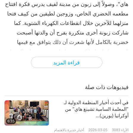
هاي"، وصولاً إلى زبون من مدينة لفيف يدرس فكرة افتتاح
مطعمه الخضري الخاص، وزوجين لطيفين من كييف فتحا
منزلهما للآخرين خلال انقطاعات الكهرباء الشتوية. كما
شاركت زبونة أخرى متكررة بفرح أن والدتها أصبحت
خضرية بالكامل لأنها شعرت أن ذلك يتوافق مع قيمها
الروحية. كما ترك الكثيرون تعليقات مشرقة على المنصات
الاجتماعية مشيدين بالطعام باعتباره لذيذاً ومُعداً بمحبة.
قراءة المزيد
واستضاف فريق (لوفينغ هت) دورتين تدريبيتين خضريتين
شهيرتين، نُظمتا عبر صفحتهم على إنستغرام، حيث يصوت
فيديوهات ذات صلة
المتابعون على التواريخ والأطباق. وفي 30 يناير، اجتمع
العملاء المخلصون لإعداد لحم الصويا الخضري والناغتس
في أحدث أخبار المنظمة الدولية لـ
"المعلمة السامية تشينغ هاي" من
الحلو والحامض. وتناول صبي صغير، نباتي وصعب الإرضاء،
أوكرانيا (يورين)…
قضمة واحدة من الناغتس الحلو والحامض، ثم أنهى الطبق
6:35
الآراء
3083
2026-03-05
أخبار جديرة بالاهتمام
بأكمله في دقائق، وطلب ثلاث حصص أخرى وبعضها