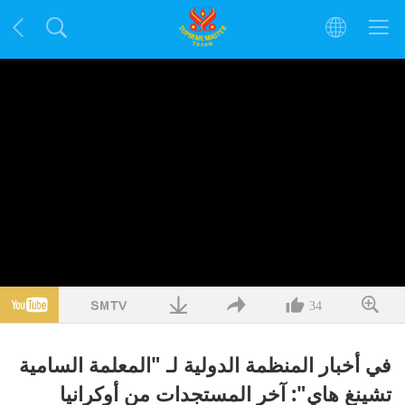
34
في أخبار المنظمة الدولية لـ "المعلمة السامية
تشينغ هاي": آخر المستجدات من أوكرانيا