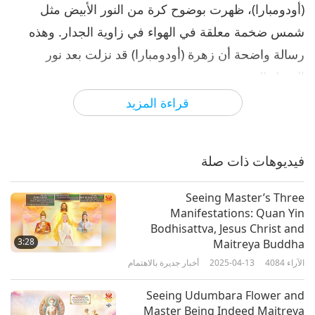
(أودومبارا)، ظهرت بوضوح كرة من النور الأبيض مثل
شمس ضخمة معلقة​​ في الهواء في زاوية الجدار. وهذه
رسالة واضحة أن زهرة (أودومبارا) قد نزلت بعد نور
السماء القوي.
قراءة المزيد
وقد أعلن ازدهار هذه الزهرة أن ملك عجلة الدارما، كما
تنبأ (شاكياموني بوذا) منذ أكثر من 2000 سنة، هو الآن
يبشر بالدارما في العالم. وفي هذا الوقت الاستثنائي، تتفتح
فيديوهات ذات صلة
أزهار (أودومبارا) على نطاق واسع، كاشفة عن أن
"المعلمة السامية تشينغ هاي" العظيمة التي تتخذ وضع
Seeing Master’s Three
Manifestations: Quan Yin
(مايتريا بوذا)، تبشر بالدارما في العالم، وأن العالم كله
Bodhisattva, Jesus Christ and
يحتفل! والناس في العالم محظوظون بما فيه الكفاية
3:28
Maitreya Buddha
الآراء
4084
2025-04-13
أخبار جديرة بالاهتمام
لتجربة هذه اللحظة العظيمة التي تحدث "مرة واحدة كل
ألف سنة". يا له من أمر غير عادي! وفي ظل إرشاد
Seeing Udumbara Flower and
(مايتريا بوذا) - المسيح، قد تنتشر الدارما الحقيقية على
Master Being Indeed Maitreya