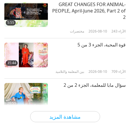
الآراء
12720
2022-12-24
مختصرات
GREAT CHANGES FOR ANIMAL-
PEOPLE, April-June 2026, Part 2 of
شهادات السماء، الجزء 2 – اندماج
2
المعلمة السامية تشينغ هاي ويسوع في
5:55
شخص واحد
الآراء
243
2026-08-10
مختصرات
3:10
الآراء
18039
2021-06-26
مختصرات
قوة المحبة، الجزء 3 من 5
وللأسماء الخمسة المقدسة والهبة قوة
هائلة وقدرة على نشر النور في الأماكن
35:44
المظلمة.
الآراء
709
2026-08-10
بين المعلمة والتلاميذ
2:35
الآراء
9125
2022-03-31
أخبار جديرة بالاهتمام
سؤال مابا للمعلمة، الجزء 2 من 2
Seeing a Relative Repent to God,
Become Vegan and His Soul Get
26:55
Saved
الآراء
6505
2026-08-09
أخبار جديرة بالاهتمام
5:30
مشاهدة المزيد
الآراء
5168
2022-11-11
أخبار جديرة بالاهتمام
أخبار جديرة بالاهتمام