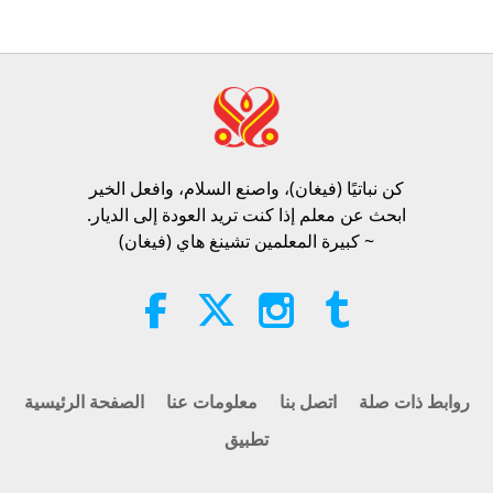
سبعة أسئلة من الإسكندر الكبير، الجزء
7 من 8
34:10
الآراء
196
2026-08-09
أخبار جديرة بالاهتمام
27:54
الآراء
7301
2021-04-18
بين المعلمة والتلاميذ
النبوءة الجزء 413 - أيقظوا المحبة
الحقيقية من خلال المُخلّص لتبديد
إن أولئك الذين هم على اتصال مع قوة
الكارثة
كن نباتيًا (فيغان)، واصنع السلام، وافعل الخير​
المعلم الداخلي غالباً ما يشهدون
32:19
ابحث عن معلم إذا كنت تريد العودة إلى الديار.
المعجزات في كل ما يفعلونه.
الآراء
991
2026-08-09
سلسلة متعددة الأجزاء حول لتنبؤات القديمة الخاصة
~ كبيرة المعلمين تشينغ هاي (فيغان)
4:40
بكوكبنا
الآراء
6123
2023-11-12
أخبار جديرة بالاهتمام
طعامنا دمارنا: رحلتنا نحو الانقراض،
الجزء 2 من 6
28:14
الآراء
128
2026-08-09
رحلة عبر العوالم الجمالية
روابط ذات صلة
اتصل بنا
معلومات عنا
الصفحة الرئيسية
تطبيق
ابتكارات إيجابية: التكنولوجيا التي تحسن
عالمنا، الجزء 21 من سلسلة متعددة
الأجزاء