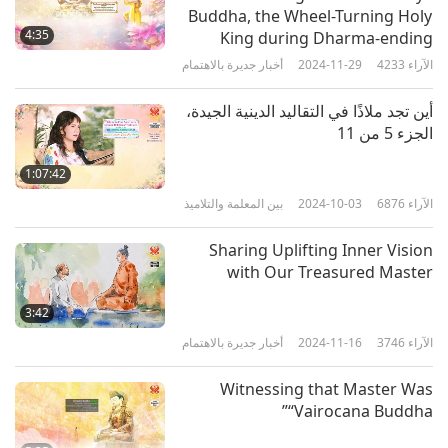
Buddha, the Wheel-Turning Holy
نطاق واسع، ويتحقق العالم الخضري قريباً وتظل الجبال
4:35
King during Dharma-ending
والأنهار سالمة، وتستمتع جميع الكائنات بالسلام والرفاهية!
period
الآراء
4233
2024-11-29
أخبار جديرة بالاهتمام
مع فائق الاحترام، (شانغ لين) من الصين.
أين تجد ملاذًا في التقاليد الدينية الجيدة،
الجزء 5 من 11
الأخ المحظوظ (شانغ لين): شكراً لك على مشاركتك معنا
1:07:42
اكتشافك لزهرة (أودومبارا) الأكثر إثارة للدهشة. إنه أمر
الآراء
6876
2024-10-03
بين المعلمة والتلاميذ
جميل.
Sharing Uplifting Inner Vision
ولدى المعلمة هذا الرد الحماسي لك: "الأخ السعيد (شانغ
with Our Treasured Master
لين) وعائلتك، يا لها من نعمة عظيمة أن تزهر زهرة
3:42
(أودومبارا) في ممتلكاتك، وشكراً لك على مشاركة صور
الآراء
3746
2024-11-16
أخبار جديرة بالاهتمام
تجلياتها العجيبة. إن زمن (مايتريا بوذا) هنا بالفعل. ويجب
علينا جميعاً أن نعمل بجد لإعادة تشكيل كوكبنا وجعله مكاناً
Witnessing that Master Was
“Vairocana Buddha”
مناسباً لجميع الأرواح كي تزدهر وتنعم بالسلام. وتتدفق
طاقة السماء على الأرض على مستوى أكبر من أي وقت