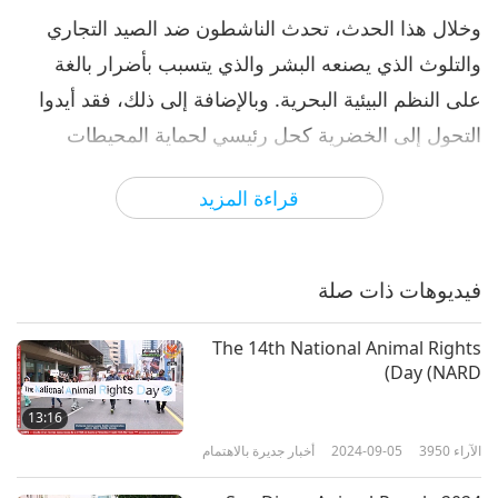
وخلال هذا الحدث، تحدث الناشطون ضد الصيد التجاري
والتلوث الذي يصنعه البشر والذي يتسبب بأضرار بالغة
على النظم البيئية البحرية. وبالإضافة إلى ذلك، فقد أيدوا
التحول إلى الخضرية كحل رئيسي لحماية المحيطات
وسكانها. وحمل المشاركون لافتات ولوحات دعائية ملونة
قراءة المزيد
ومثيرة للتفكير أثناء أدائهم للمارة وسيرهم عبر شوارع
منطقة (إنسادونغ) التاريخية. وتصور أصواتهم الصادقة
الوضع المزري لأصدقائنا من الحيوانات البحرية مع ترديد
فيديوهات ذات صلة
الرسالة الخضرية المنقذة للحياة.
The 14th National Animal Rights
Day (NARD)
13:16
الآراء
3950
2024-09-05
أخبار جديرة بالاهتمام