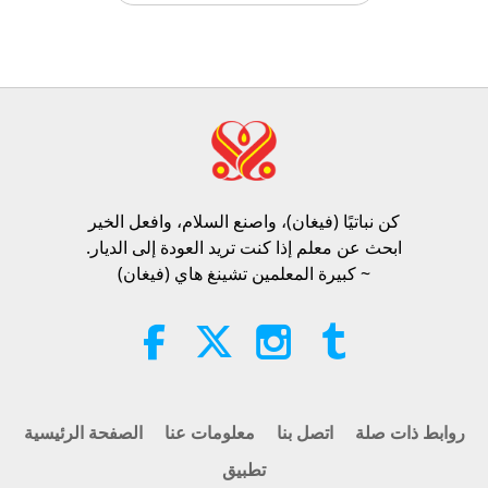
الآراء
4429
2023-09-07
النباتية أسلوب العيش النبيل
سؤال مابا للمعلمة، الجزء 1 من 2
25:38
الآراء
7331
2026-08-05
أخبار جديرة بالاهتمام
“Fast Charge” Is Wonderful Way
to Reconnect to GOD Within
Whenever Material World Begins
كن نباتيًا (فيغان)، واصنع السلام، وافعل الخير​
3:46
to Feel Too Imposing
ابحث عن معلم إذا كنت تريد العودة إلى الديار.
الآراء
1271
2026-08-05
أخبار جديرة بالاهتمام
~ كبيرة المعلمين تشينغ هاي (فيغان)
أخبار جديرة بالاهتمام
38:07
الآراء
304
2026-08-05
أخبار جديرة بالاهتمام
روابط ذات صلة
اتصل بنا
معلومات عنا
الصفحة الرئيسية
تطبيق
الأخلاق الإسلامية بشأن الماء: مختارات