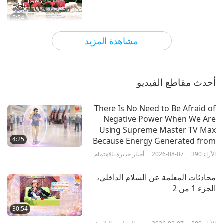
5:54
الآراء
10965
2020-09-07
مختصرات
مشاهدة المزيد
الحيوانات أمم - الجزء 1
أحدث مقاطع الفيديو
1:56
الآراء
9341
2023-06-01
مختصرات
There Is No Need to Be Afraid of
Negative Power When We Are
قصص بطولية لأمة الحيوانات: الجزء
Using Supreme Master TV Max
الأول من سلسلة متعددة الأجزاء
4:25
Because Energy Generated from
It Is Far More Powerful than Any
الآراء
390
2026-08-07
أخبار جديرة بالاهتمام
19:39
Negative Entity
الآراء
6113
2023-12-22
عالم الحيوان: شركاؤنا في السكن
محادثات المعلمة عن السلام الداخلي،
الجزء 1 من 2
قصص إنقاذ أمة الحيوانات: الجزء الأول
من سلسلة متعددة الأجزاء
30:54